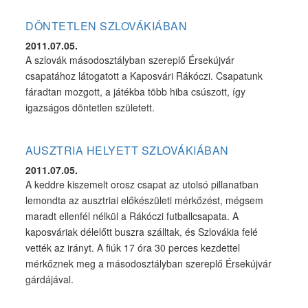
DÖNTETLEN SZLOVÁKIÁBAN
2011.07.05.
A szlovák másodosztályban szereplő Érsekújvár
csapatához látogatott a Kaposvári Rákóczi. Csapatunk
fáradtan mozgott, a játékba több hiba csúszott, így
igazságos döntetlen született.
AUSZTRIA HELYETT SZLOVÁKIÁBAN
2011.07.05.
A keddre kiszemelt orosz csapat az utolsó pillanatban
lemondta az ausztriai előkészületi mérkőzést, mégsem
maradt ellenfél nélkül a Rákóczi futballcsapata. A
kaposváriak délelőtt buszra szálltak, és Szlovákia felé
vették az irányt. A fiúk 17 óra 30 perces kezdettel
mérkőznek meg a másodosztályban szereplő Érsekújvár
gárdájával.