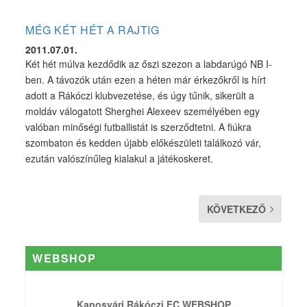
MÉG KÉT HÉT A RAJTIG
2011.07.01.
Két hét múlva kezdődik az őszi szezon a labdarúgó NB I-
ben. A távozók után ezen a héten már érkezőkről is hírt
adott a Rákóczi klubvezetése, és úgy tűnik, sikerült a
moldáv válogatott Sherghei Alexeev személyében egy
valóban minőségi futballistát is szerződtetni. A fiúkra
szombaton és kedden újabb előkészületi találkozó vár,
ezután valószínűleg kialakul a játékoskeret.
KÖVETKEZŐ
WEBSHOP
Kaposvári Rákóczi FC WEBSHOP