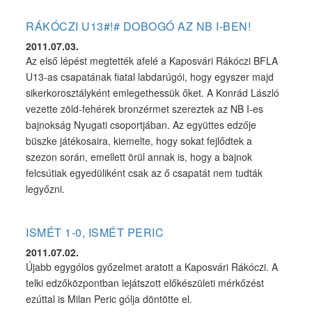
RÁKÓCZI U13#!# DOBOGÓ AZ NB I-BEN!
2011.07.03.
Az első lépést megtették afelé a Kaposvári Rákóczi BFLA
U13-as csapatának fiatal labdarúgói, hogy egyszer majd
sikerkorosztályként emlegethessük őket. A Konrád László
vezette zöld-fehérek bronzérmet szereztek az NB I-es
bajnokság Nyugati csoportjában. Az együttes edzője
büszke játékosaira, kiemelte, hogy sokat fejlődtek a
szezon során, emellett örül annak is, hogy a bajnok
felcsútiak egyedüliként csak az ő csapatát nem tudták
legyőzni.
ISMÉT 1-0, ISMÉT PERIC
2011.07.02.
Újabb egygólos győzelmet aratott a Kaposvári Rákóczi. A
telki edzőközpontban lejátszott előkészületi mérkőzést
ezúttal is Milan Peric gólja döntötte el.