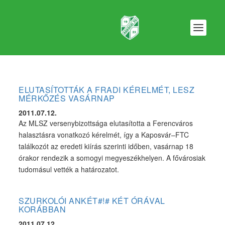
ELUTASÍTOTTÁK A FRADI KÉRELMÉT, LESZ
MÉRKŐZÉS VASÁRNAP
2011.07.12.
Az MLSZ versenybizottsága elutasította a Ferencváros
halasztásra vonatkozó kérelmét, így a Kaposvár–FTC
találkozót az eredeti kiírás szerinti időben, vasárnap 18
órakor rendezik a somogyi megyeszékhelyen. A fővárosiak
tudomásul vették a határozatot.
SZURKOLÓI ANKÉT#!# KÉT ÓRÁVAL
KORÁBBAN
2011.07.12.