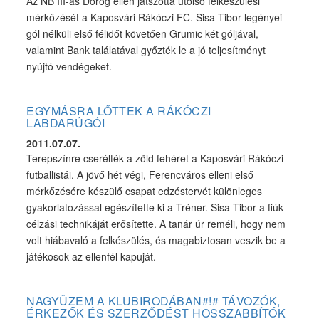
Az NB III-as Dorog ellen játszotta utolsó felkészülési
mérkőzését a Kaposvári Rákóczi FC. Sisa Tibor legényei
gól nélküli első félidőt követően Grumic két góljával,
valamint Bank találatával győzték le a jó teljesítményt
nyújtó vendégeket.
EGYMÁSRA LŐTTEK A RÁKÓCZI
LABDARÚGÓI
2011.07.07.
Terepszínre cserélték a zöld fehéret a Kaposvári Rákóczi
futballistái. A jövő hét végi, Ferencváros elleni első
mérkőzésére készülő csapat edzéstervét különleges
gyakorlatozással egészítette ki a Tréner. Sisa Tibor a fiúk
célzási technikáját erősítette. A tanár úr reméli, hogy nem
volt hiábavaló a felkészülés, és magabiztosan veszik be a
játékosok az ellenfél kapuját.
NAGYÜZEM A KLUBIRODÁBAN#!# TÁVOZÓK,
ÉRKEZŐK ÉS SZERZŐDÉST HOSSZABBÍTÓK