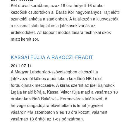
Két órával korábban, azaz 18 óra helyett 16 órakor
kezdődik csütörtökön a Baráti Kör hagyományos, rajt előtti
szurkolói ankétja a stadionban. A találkozón a klubvezetők,
a szakmai stáb tagjai és a játékosok várják az
érdeklődőket. Az időpont módosítására technikai okok
miatt került sor.
KASSAI FÚJJA A RÁKÓCZI-FRADIT
2011.07.11.
A Magyar Labdarúgó-szövetségben elkészült a
játékvezetői küldés a pénteken kezdődő NB I első
fordulójának meccseire. A kiírás szerint az idei Bajnokok
Ligája finálé bírája, Kassai Viktor fújja majd a vasárnap 18
órakor kezdődő Rákóczi – Ferencváros találkozót. A
hétvége rangadójára elővételben is lehet jegyeket
vásárolni#!# szombaton 9 és 13 óra között, valamint
vasárnap 13 órától az 1-es pénztárban.