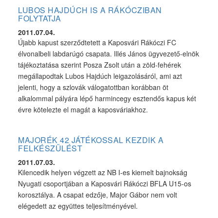
LUBOS HAJDÚCH IS A RÁKÓCZIBAN
FOLYTATJA
2011.07.04.
Újabb kapust szerződtetett a Kaposvári Rákóczi FC
élvonalbeli labdarúgó csapata. Illés János ügyvezető-elnök
tájékoztatása szerint Posza Zsolt után a zöld-fehérek
megállapodtak Lubos Hajdúch leigazolásáról, ami azt
jelenti, hogy a szlovák válogatottban korábban öt
alkalommal pályára lépő harmincegy esztendős kapus két
évre kötelezte el magát a kaposváriakhoz.
MAJORÉK 42 JÁTÉKOSSAL KEZDIK A
FELKÉSZÜLÉST
2011.07.03.
Kilencedik helyen végzett az NB I-es kiemelt bajnokság
Nyugati csoportjában a Kaposvári Rákóczi BFLA U15-os
korosztálya. A csapat edzője, Major Gábor nem volt
elégedett az együttes teljesítményével.