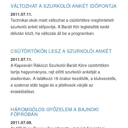
VÁLTOZHAT A SZURKOLÓI ANKÉT IDŐPONTJA
2011.07.11.
Technikai okok miatt változhat a csütörtökre meghirdetett
szurkolói ankét időpontja. A Baráti Kör legkésőbb kedd
délután közli, ha változás áll be a programban.
CSÜTÖRTÖKÖN LESZ A SZURKOLÓI ANKÉT
2011.07.11.
A Kaposvári Rákóczi Szurkolói Baráti Köre csütörtökön
tartja hagyományos, rajt előtti szurkolói ankétját a
stadionban. A találkozó 18 órakor kezdődik, a klubvezetők,
a szakmai stáb tagjai és a játékosok várják az
érdeklődőket.
HÁROMGÓLOS GYŐZELEM A BAJNOKI
FŐPRÓBÁN
2011.07.09.