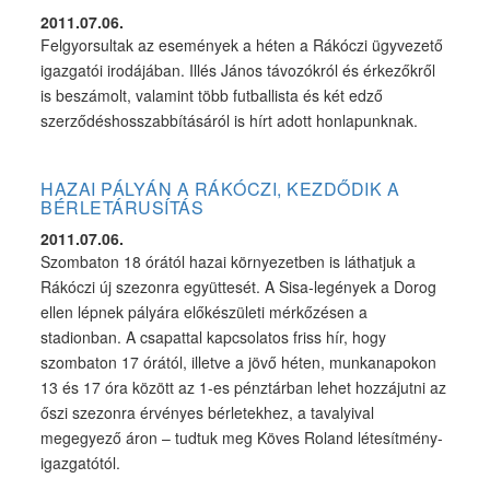
2011.07.06.
Felgyorsultak az események a héten a Rákóczi ügyvezető
igazgatói irodájában. Illés János távozókról és érkezőkről
is beszámolt, valamint több futballista és két edző
szerződéshosszabbításáról is hírt adott honlapunknak.
HAZAI PÁLYÁN A RÁKÓCZI, KEZDŐDIK A
BÉRLETÁRUSÍTÁS
2011.07.06.
Szombaton 18 órától hazai környezetben is láthatjuk a
Rákóczi új szezonra együttesét. A Sisa-legények a Dorog
ellen lépnek pályára előkészületi mérkőzésen a
stadionban. A csapattal kapcsolatos friss hír, hogy
szombaton 17 órától, illetve a jövő héten, munkanapokon
13 és 17 óra között az 1-es pénztárban lehet hozzájutni az
őszi szezonra érvényes bérletekhez, a tavalyival
megegyező áron – tudtuk meg Köves Roland létesítmény-
igazgatótól.