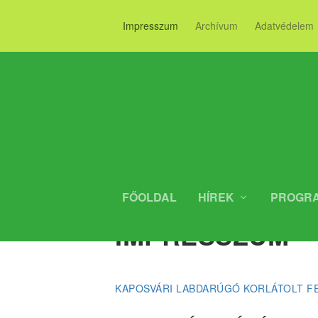
Impresszum
Archívum
Adatvédelem
FŐOLDAL
HÍREK
PROGR
IMPRESSZUM
KAPOSVÁRI LABDARÚGÓ KORLÁTOLT F