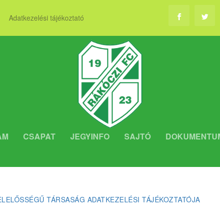
Adatkezelési tájékoztató
AM
CSAPAT
JEGYINFO
SAJTÓ
DOKUMENTU
ELELŐSSÉGŰ TÁRSASÁG ADATKEZELÉSI TÁJÉKOZTATÓJA