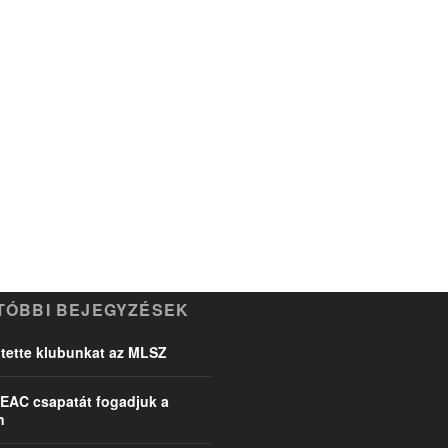
TÓBBI BEJEGYZÉSEK
ette klubunkat az MLSZ
EAC csapatát fogadjuk a
n