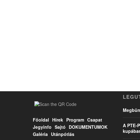
LEGU
Megbünt
Főoldal
Hírek
Program
Csapat
A PTE-P
Jegyinfo
Sajtó
DOKUMENTUMOK
kupába
Galéria
Utánpótlás