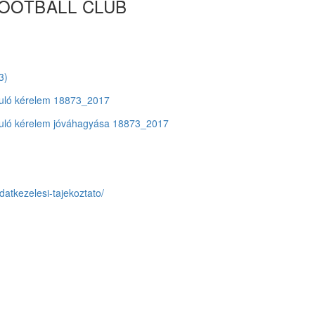
OOTBALL CLUB
3)
nyuló kérelem 18873_2017
nyuló kérelem jóváhagyása 18873_2017
adatkezelesi-tajekoztato/