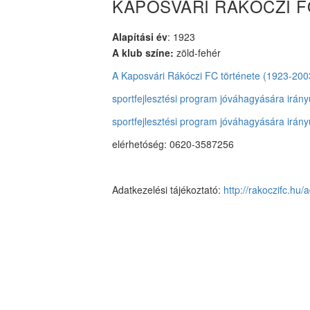
KAPOSVÁRI RÁKÓCZI F
Alapítási év
: 1923
A klub színe:
zöld-fehér
A Kaposvári Rákóczi FC története (1923-200
sportfejlesztési program jóváhagyására irá
sportfejlesztési program jóváhagyására irá
elérhetóség: 0620-3587256
Adatkezelési tájékoztató:
http://rakoczifc.hu/