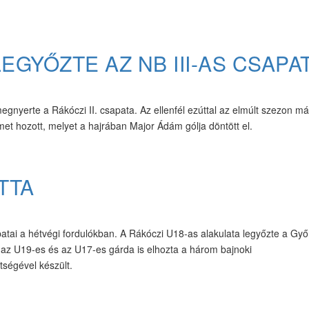
EGYŐZTE AZ NB III-AS CSAPA
gnyerte a Rákóczi II. csapata. Az ellenfél ezúttal az elmúlt szezon m
lmet hozott, melyet a hajrában Major Ádám gólja döntött el.
TTA
tai a hétvégi fordulókban. A Rákóczi U18-as alakulata legyőzte a Győr
g az U19-es és az U17-es gárda is elhozta a három bajnoki
tségével készült.