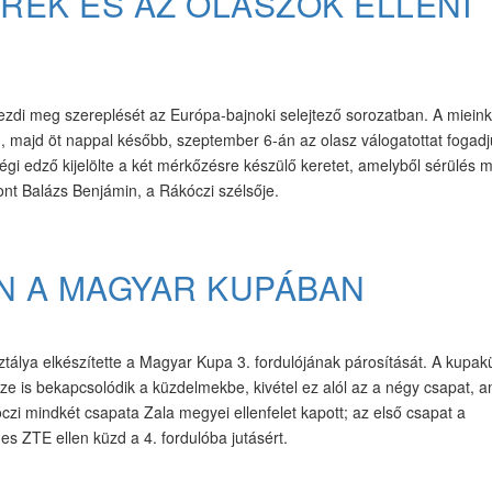
ÍREK ÉS AZ OLASZOK ELLENI
ezdi meg szereplését az Európa-bajnoki selejtező sorozatban. A mieink
n, majd öt nappal később, szeptember 6-án az olasz válogatottat fogadj
gi edző kijelölte a két mérkőzésre készülő keretet, amelyből sérülés m
ont Balázs Benjámin, a Rákóczi szélsője.
EN A MAGYAR KUPÁBAN
álya elkészítette a Magyar Kupa 3. fordulójának párosítását. A kupa
ze is bekapcsolódik a küzdelmekbe, kivétel ez alól az a négy csapat, 
czi mindkét csapata Zala megyei ellenfelet kapott; az első csapat a
s ZTE ellen küzd a 4. fordulóba jutásért.