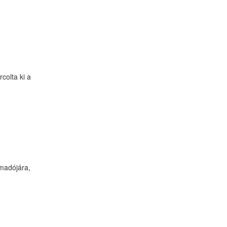
colta ki a
ámadójára,