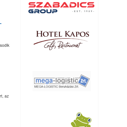
T
ásodik
t, az