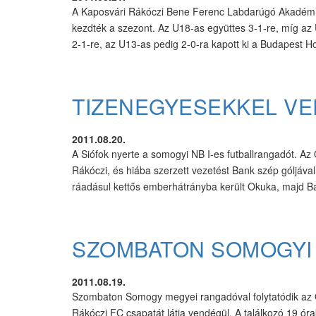
A Kaposvári Rákóczi Bene Ferenc Labdarúgó Akadémia 
kezdték a szezont. Az U18-as együttes 3-1-re, míg az
2-1-re, az U13-as pedig 2-0-ra kapott ki a Budapest H
TIZENEGYESEKKEL VER
2011.08.20.
A Siófok nyerte a somogyi NB I-es futballrangadót. Az
Rákóczi, és hiába szerzett vezetést Bank szép góljáva
ráadásul kettős emberhátrányba került Okuka, majd Ban
SZOMBATON SOMOGYI 
2011.08.19.
Szombaton Somogy megyei rangadóval folytatódik az O
Rákóczi FC csapatát látja vendégül. A találkozó 19 ór