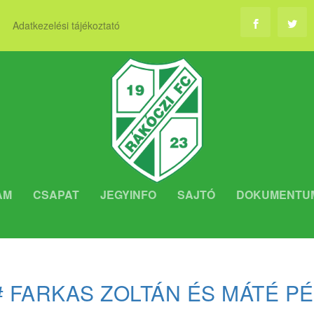
Adatkezelési tájékoztató
AM
CSAPAT
JEGYINFO
SAJTÓ
DOKUMENTU
# FARKAS ZOLTÁN ÉS MÁTÉ P