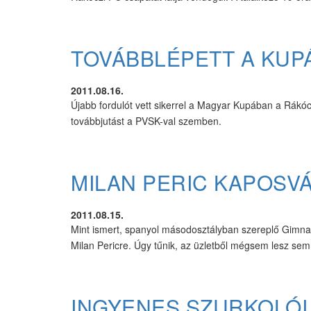
TOVÁBBLÉPETT A KUPÁ
2011.08.16.
Újabb fordulót vett sikerrel a Magyar Kupában a Rákócz
továbbjutást a PVSK-val szemben.
MILAN PERIC KAPOSV
2011.08.15.
Mint ismert, spanyol másodosztályban szereplő Gimnas
Milan Pericre. Úgy tűnik, az üzletből mégsem lesz sem
INGYENES SZURKOLÓI