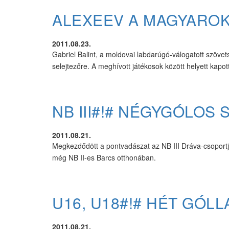
ALEXEEV A MAGYAROK
2011.08.23.
Gabriel Balint, a moldovai labdarúgó-válogatott szövetsé
selejtezőre. A meghívott játékosok között helyett kapo
NB III#!# NÉGYGÓLOS 
2011.08.21.
Megkezdődött a pontvadászat az NB III Dráva-csoport
még NB II-es Barcs otthonában.
U16, U18#!# HÉT GÓLL
2011.08.21.