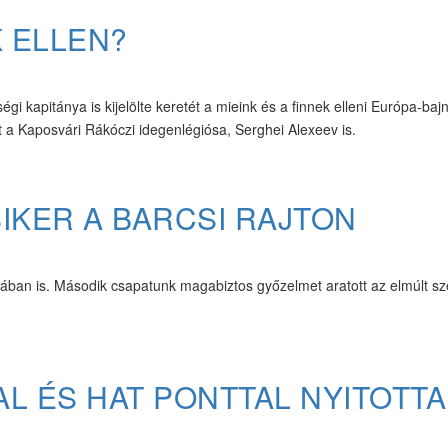
 ELLEN?
gi kapitánya is kijelölte keretét a mieink és a finnek elleni Európa-baj
tt a Kaposvári Rákóczi idegenlégiósa, Serghei Alexeev is.
SIKER A BARCSI RAJTON
jában is. Második csapatunk magabiztos győzelmet aratott az elmúlt s
AL ÉS HAT PONTTAL NYITOTT