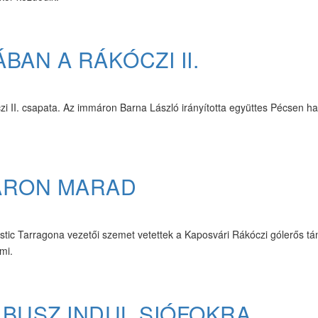
BAN A RÁKÓCZI II.
i II. csapata. Az immáron Barna László irányította együttes Pécsen har
ÁRON MARAD
tic Tarragona vezetői szemet vetettek a Kaposvári Rákóczi gólerős t
mi.
 BUSZ INDUL SIÓFOKRA