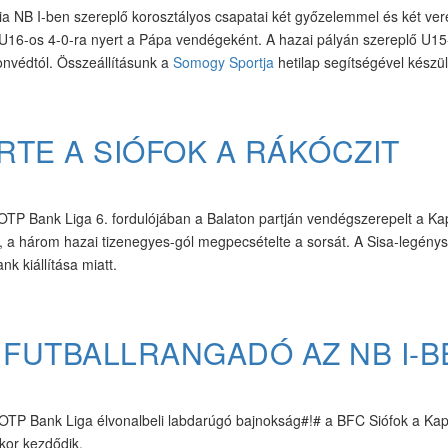
NB I-ben szereplő korosztályos csapatai két győzelemmel és két ver
 U16-os 4-0-ra nyert a Pápa vendégeként. A hazai pályán szereplő U1
onvédtól. Összeállításunk a
Somogy Sportja
hetilap segítségével készül
TE A SIÓFOK A RÁKÓCZIT
 OTP Bank Liga 6. fordulójában a Balaton partján vendégszerepelt a Ka
l, a három hazai tizenegyes-gól megpecsételte a sorsát. A Sisa-legény
k kiállítása miatt.
FUTBALLRANGADÓ AZ NB I-B
TP Bank Liga élvonalbeli labdarúgó bajnokság#!# a BFC Siófok a Kap
akor kezdődik.