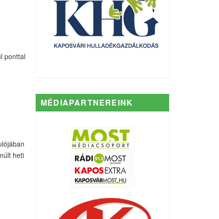
l ponttal
MÉDIAPARTNEREINK
ulójában
últ heti