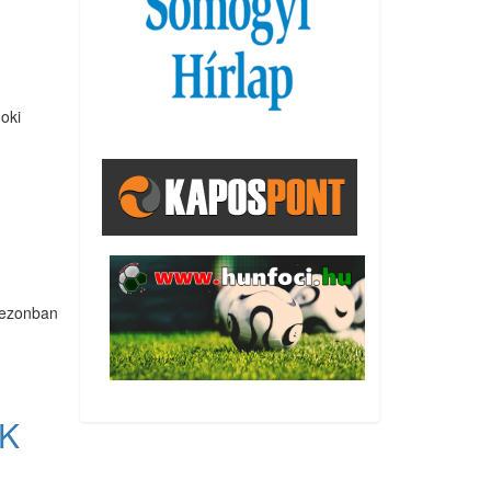
noki
zezonban
AK