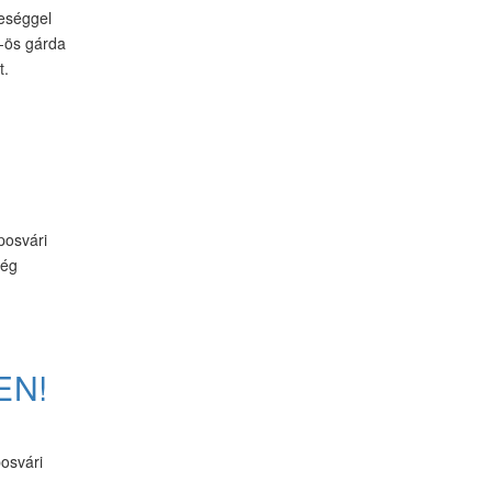
eséggel
5-ös gárda
t.
posvári
ség
EN!
osvári