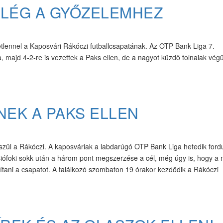
ELÉG A GYŐZELEMHEZ
tetlennel a Kaposvári Rákóczi futballcsapatának. Az OTP Bank Liga 7.
 majd 4-2-re is vezettek a Paks ellen, de a nagyot küzdő tolnaiak végü
EK A PAKS ELLEN
észül a Rákóczi. A kaposváriak a labdarúgó OTP Bank Liga hetedik ford
siófoki sokk után a három pont megszerzése a cél, még úgy is, hogy a m
akítani a csapatot. A találkozó szombaton 19 órakor kezdődik a Rákóczi