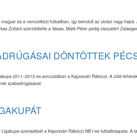
a magyar és a nemzetközi futballban, így beindult az utolsó nagy hajrá.
kas Zoltánt szerződtette a Vasas, Máté Péter pedig visszatért Zalaege
ADRÚGÁSAI DÖNTÖTTEK PÉC
akupa 2011–2012-es sorozatában a Kaposvári Rákóczi. A zöld-fehérek
emek szabadrúgásával.
IGAKUPÁT
igakupa-szereplését a Kaposvári Rákóczi NB I-es futballcsapata. A ta