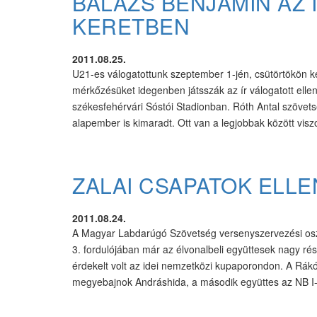
BALÁZS BENJÁMIN AZ 
KERETBEN
2011.08.25.
U21-es válogatottunk szeptember 1-jén, csütörtökön k
mérkőzésüket idegenben játsszák az ír válogatott elle
székesfehérvári Sóstói Stadionban. Róth Antal szövetsé
alapember is kimaradt. Ott van a legjobbak között visz
ZALAI CSAPATOK ELL
2011.08.24.
A Magyar Labdarúgó Szövetség versenyszervezési oszt
3. fordulójában már az élvonalbeli együttesek nagy rés
érdekelt volt az idei nemzetközi kupaporondon. A Rákó
megyebajnok Andráshida, a második együttes az NB I-e