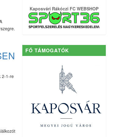
Kaposvári Rákóczi FC WEBSHOP
 A
rszegre.
FŐ TÁMOGATÓK
SEN
 2-1-re
lálkozót