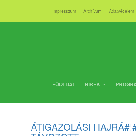
Impresszum
Archívum
Adatvédelem
FŐOLDAL
HÍREK
PROGR
ÁTIGAZOLÁSI HAJRÁ#!