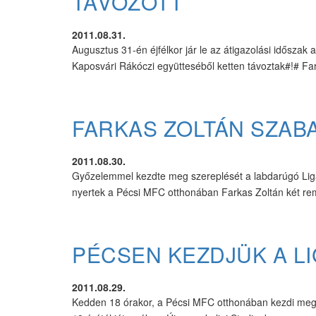
TÁVOZOTT
2011.08.31.
Augusztus 31-én éjfélkor jár le az átigazolási időszak 
Kaposvári Rákóczi együtteséből ketten távoztak#!# Far
FARKAS ZOLTÁN SZAB
2011.08.30.
Győzelemmel kezdte meg szereplését a labdarúgó Lig
nyertek a Pécsi MFC otthonában Farkas Zoltán két r
PÉCSEN KEZDJÜK A L
2011.08.29.
Kedden 18 órakor, a Pécsi MFC otthonában kezdi meg L