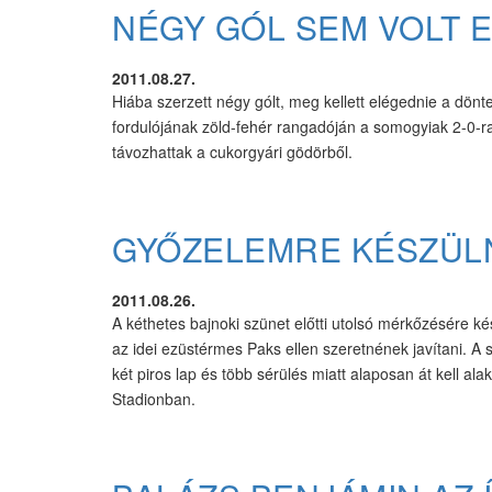
NÉGY GÓL SEM VOLT 
2011.08.27.
Hiába szerzett négy gólt, meg kellett elégednie a dön
fordulójának zöld-fehér rangadóján a somogyiak 2-0-ra,
távozhattak a cukorgyári gödörből.
GYŐZELEMRE KÉSZÜLN
2011.08.26.
A kéthetes bajnoki szünet előtti utolsó mérkőzésére k
az idei ezüstérmes Paks ellen szeretnének javítani. A 
két piros lap és több sérülés miatt alaposan át kell al
Stadionban.