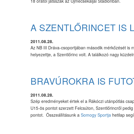
18 órától játsszák az Újmecsekaljai Stadionban.
A SZENTLŐRINCET IS L
2011.08.28.
Az NB III Dráva-csoportjában második mérkőzését is me
helyezettje, a Szentlőrinc volt. A találkozó nagy küzde
BRAVÚROKRA IS FUTO
2011.08.28.
Szép eredményeket értek el a Rákóczi utánpótlás csapa
U15-ös pontot szerzett Felcsúton, Szentlőrincről pedi
pontot. Összeállításunk a
Somogy Sportja
hetilap segí