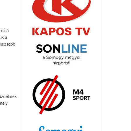
 első
uk a
iatt több
küzdelmek
amely