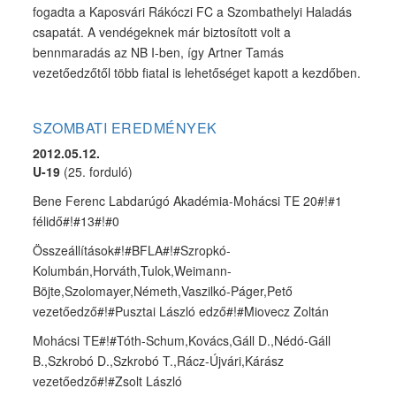
fogadta a Kaposvári Rákóczi FC a Szombathelyi Haladás
csapatát. A vendégeknek már biztosított volt a
bennmaradás az NB I-ben, így Artner Tamás
vezetőedzőtől több fiatal is lehetőséget kapott a kezdőben.
SZOMBATI EREDMÉNYEK
2012.05.12.
U-19
(25. forduló)
Bene Ferenc Labdarúgó Akadémia-Mohácsi TE 20#!#1
félidő#!#13#!#0
Összeállítások#!#BFLA#!#Szropkó-
Kolumbán,Horváth,Tulok,Weimann-
Böjte,Szolomayer,Németh,Vaszilkó-Páger,Pető
vezetőedző#!#Pusztai László edző#!#Miovecz Zoltán
Mohácsi TE#!#Tóth-Schum,Kovács,Gáll D.,Nédó-Gáll
B.,Szkrobó D.,Szkrobó T.,Rácz-Újvári,Kárász
vezetőedző#!#Zsolt László