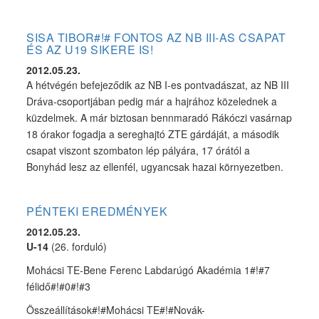
SISA TIBOR#!# FONTOS AZ NB III-AS CSAPAT
ÉS AZ U19 SIKERE IS!
2012.05.23.
A hétvégén befejeződik az NB I-es pontvadászat, az NB III
Dráva-csoportjában pedig már a hajrához közelednek a
küzdelmek. A már biztosan bennmaradó Rákóczi vasárnap
18 órakor fogadja a sereghajtó ZTE gárdáját, a második
csapat viszont szombaton lép pályára, 17 órától a
Bonyhád lesz az ellenfél, ugyancsak hazai környezetben.
PÉNTEKI EREDMÉNYEK
2012.05.23.
U-14
(26. forduló)
Mohácsi TE-Bene Ferenc Labdarúgó Akadémia 1#!#7
félidő#!#0#!#3
Összeállítások#!#Mohácsi TE#!#Novák-