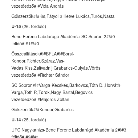
vezetőedző#!#Vida András
Gólszerzők#!#Kis,Fátyol 2 illetve Lukács,Turós,Nasta
U-15
(26. forduló)
Bene Ferenc Labdarúgó Akadémia-SC Sopron 2#!#0
félidő#!#1#!#0
Összeállítások#!#BFLA#!#Borsi-
Kondor,Richter,Száraz,Vas-
Vadas,Kiss,Zalivadnij,Grabarics-Gulyás,Vörös
vezetőedző#!#Richter Sándor
SC Sopron#!#Varga-Kecskés,Barkovics,Tóth D.,Horváth-
Varga,Tóth P.,Török,Nagy-Bartal,Begovics
vezetőedző#!#Majoros Zoltán
Gólszerzők#!#Kondor,Grabarics
U-14
(25. forduló)
UFC Nagykanizs-Bene Ferenc Labdarúgó Akadémia 2#!#3
félidő#!#2#!#1