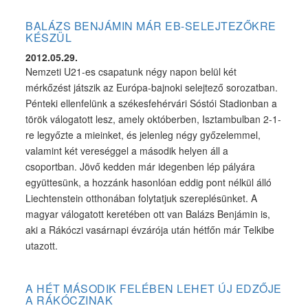
BALÁZS BENJÁMIN MÁR EB-SELEJTEZŐKRE
KÉSZÜL
2012.05.29.
Nemzeti U21-es csapatunk négy napon belül két
mérkőzést játszik az Európa-bajnoki selejtező sorozatban.
Pénteki ellenfelünk a székesfehérvári Sóstói Stadionban a
török válogatott lesz, amely októberben, Isztambulban 2-1-
re legyőzte a mieinket, és jelenleg négy győzelemmel,
valamint két vereséggel a második helyen áll a
csoportban. Jövő kedden már idegenben lép pályára
együttesünk, a hozzánk hasonlóan eddig pont nélkül álló
Liechtenstein otthonában folytatjuk szereplésünket. A
magyar válogatott keretében ott van Balázs Benjámin is,
aki a Rákóczi vasárnapi évzárója után hétfőn már Telkibe
utazott.
A HÉT MÁSODIK FELÉBEN LEHET ÚJ EDZŐJE
A RÁKÓCZINAK