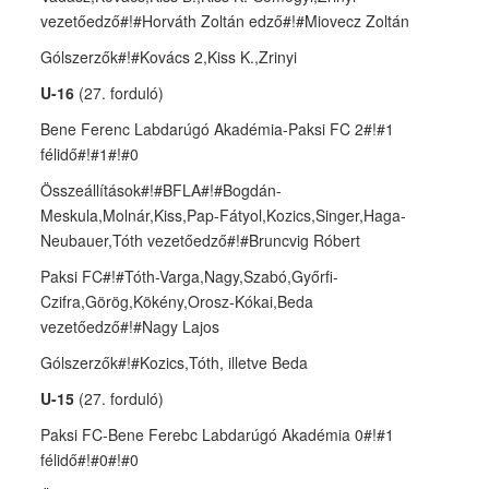
vezetőedző#!#Horváth Zoltán edző#!#Miovecz Zoltán
Gólszerzők#!#Kovács 2,Kiss K.,Zrinyi
U-16
(27. forduló)
Bene Ferenc Labdarúgó Akadémia-Paksi FC 2#!#1
félidő#!#1#!#0
Összeállítások#!#BFLA#!#Bogdán-
Meskula,Molnár,Kiss,Pap-Fátyol,Kozics,Singer,Haga-
Neubauer,Tóth vezetőedző#!#Bruncvig Róbert
Paksi FC#!#Tóth-Varga,Nagy,Szabó,Győrfi-
Czifra,Görög,Kökény,Orosz-Kókai,Beda
vezetőedző#!#Nagy Lajos
Gólszerzők#!#Kozics,Tóth, illetve Beda
U-15
(27. forduló)
Paksi FC-Bene Ferebc Labdarúgó Akadémia 0#!#1
félidő#!#0#!#0