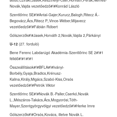
Bodó,Cziráki,Jasek,Keszthelyi-Cser,Horváth,Perák,Nemes-
Novák,Vajda vezetőedző#!#Konrád László
Szentlőrinc SE#!#Antal-Gajer,Kurucz,Balogh,Ritecz Á.-
Begovácz,Ács,Ritecz P.,Vince-Wéber,Mijavecz
vezetőedző#!#Fábián Róbert
Gólszerzők#!#Jasek,Horváth 2,Novák,Vajda 2,Párkányi
U-12
(27. forduló)
Bene Ferenc Labdarúgó Akadémia-Szentlőrinc SE 2#!#1
félidő#!#1#!#1
Összeállítások#!#BFLA#!#Iványi-
Borbély,Gyaja,Bradics,Krénusz-
Kalina,Király,Migács,Szabó-Kiss,Orsós
vezetőedző#!#Petrók Viktor
Szentlőrinc SE#!#Novák B.-Paller,Cserkó,Novák
L.,Mészáros-Takács,Ács,Mogyorósi,Tóth-
Mayer,Szentgyörgyvölgyi vezetőedző#!#Herke Imre
Gólszerzők#!#Orsós,Kovács, illetve Novák L.