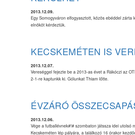
2013.12.09.
Egy Somogyváron elfogyasztott, közös ebéddel zárta le 
elnököt kérdeztük.
KECSKEMÉTEN IS VERE
2013.12.07.
Vereséggel fejezte be a 2013-as évet a Rákóczi az O
2-1-re kaptunkk ki. Gólunkat Thiam lőtte.
ÉVZÁRÓ ÖSSZECSAPÁ
2013.12.06.
Vége a futballévnek#!# szombaton játssza idei utolsó
Kecskeméten lép pályára, a találkozó 16 órakor kezdőd