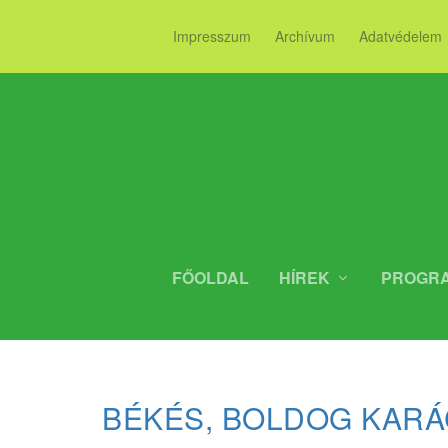
Impresszum
Archívum
Adatvédelem
FŐOLDAL
HÍREK
PROGR
BÉKÉS, BOLDOG KARÁ