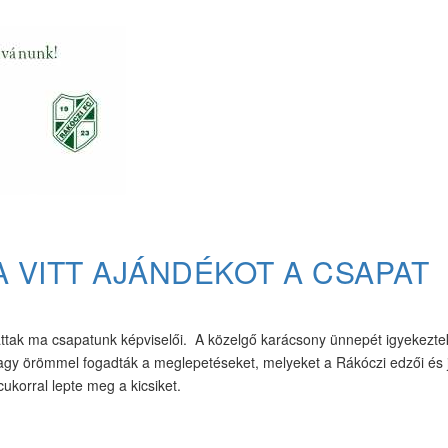
 VITT AJÁNDÉKOT A CSAPAT
ttak ma csapatunk képviselői. A közelgő karácsony ünnepét igyekezt
 nagy örömmel fogadták a meglepetéseket, melyeket a Rákóczi edzői és 
ukorral lepte meg a kicsiket.