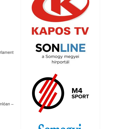
arlament
onlóan –