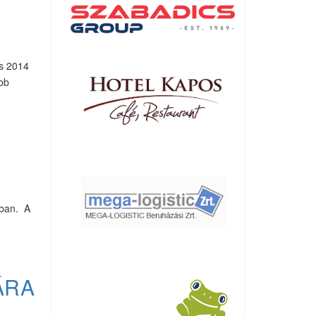
os 2014
öbb
ában. A
ÁRA