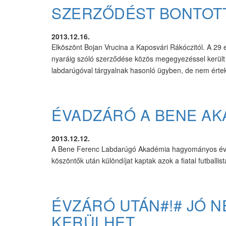
SZERZŐDÉST BONTOT
2013.12.16.
Elköszönt Bojan Vrucina a Kaposvári Rákóczitól. A 29
nyaráig szóló szerződése közös megegyezéssel került f
labdarúgóval tárgyalnak hasonló ügyben, de nem értek
ÉVADZÁRÓ A BENE AK
2013.12.12.
A Bene Ferenc Labdarúgó Akadémia hagyományos évzár
köszöntők után különdíjat kaptak azok a fiatal futballi
ÉVZÁRÓ UTÁN#!# JÓ 
KERÜLHET