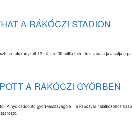
THAT A RÁKÓCZI STADION
ztésre előirányzott 12 milliárd 35 millió forint felosztását javasolja a p
APOTT A RÁKÓCZI GYŐRBEN
ól. A nyolcaddöntő győri visszavágója – a kaposvári találkozóhoz has
 szerezte.