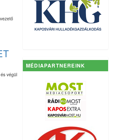
yvezető
ET
MÉDIAPARTNEREINK
 és végül