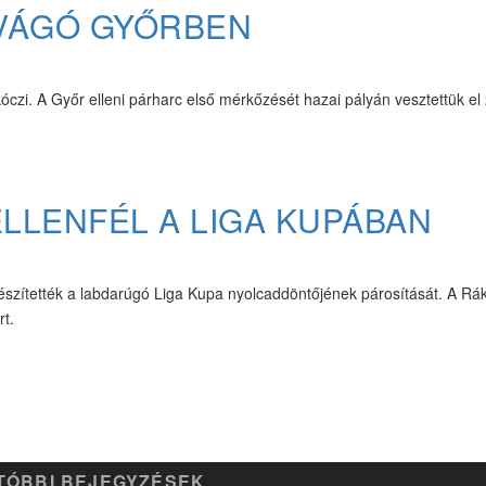
AVÁGÓ GYŐRBEN
zi. A Győr elleni párharc első mérkőzését hazai pályán vesztettük el 
ELLENFÉL A LIGA KUPÁBAN
észítették a labdarúgó Liga Kupa nyolcaddöntőjének párosítását. A Rák
rt.
TÓBBI BEJEGYZÉSEK