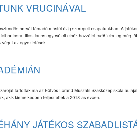
TUNK VRUCINÁVAL
 esztendős horvát támadó másfél évig szerepelt csapatunkban. A játék
elbontásra. Illés János egyesületi elnök hozzátette#!# jelenleg még t
 véget az egyeztetések.
ADÉMIÁN
óját tartották ma az Eötvös Loránd Műszaki Szakközépiskola auláj
sták, akik kiemelkedően teljesítettek a 2013-as évben.
NÉHÁNY JÁTÉKOS SZABADLIST