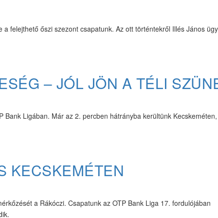
a felejthető őszi szezont csapatunk. Az ott történtekről Illés János üg
SÉG – JÓL JÖN A TÉLI SZÜN
TP Bank Ligában. Már az 2. percben hátrányba kerültünk Kecskeméten,
S KECSKEMÉTEN
 mérkőzését a Rákóczi. Csapatunk az OTP Bank Liga 17. fordulójában
ik.