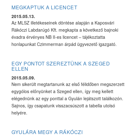
MEGKAPTUK A LICENCET
2015.05.13.
Az MLSZ illetékeseinek döntése alapján a Kaposvári
Rákóczi Labdarúgó Kft. megkapta a következő bajnoki
évadra érvényes NB II-es licencet – tájékoztatta
honlapunkat Czimmerman árpád ügyvezető igazgató.
EGY PONTOT SZEREZTÜNK A SZEGED
ELLEN
2015.05.09.
Nem sikerült megtartanunk az első félidőben megszerzett
egygólos előnyünket a Szeged ellen, így meg kellett
elégednünk az egy ponttal a Gyulán lejátszott találkozón.
Sajnos, így csapatunk visszacsúszott a tabella utolsó
helyére.
GYULÁRA MEGY A RÁKÓCZI