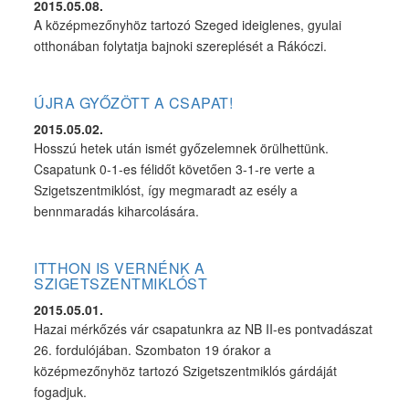
2015.05.08.
A középmezőnyhöz tartozó Szeged ideiglenes, gyulai
otthonában folytatja bajnoki szereplését a Rákóczi.
ÚJRA GYŐZÖTT A CSAPAT!
2015.05.02.
Hosszú hetek után ismét győzelemnek örülhettünk.
Csapatunk 0-1-es félidőt követően 3-1-re verte a
Szigetszentmiklóst, így megmaradt az esély a
bennmaradás kiharcolására.
ITTHON IS VERNÉNK A
SZIGETSZENTMIKLÓST
2015.05.01.
Hazai mérkőzés vár csapatunkra az NB II-es pontvadászat
26. fordulójában. Szombaton 19 órakor a
középmezőnyhöz tartozó Szigetszentmiklós gárdáját
fogadjuk.