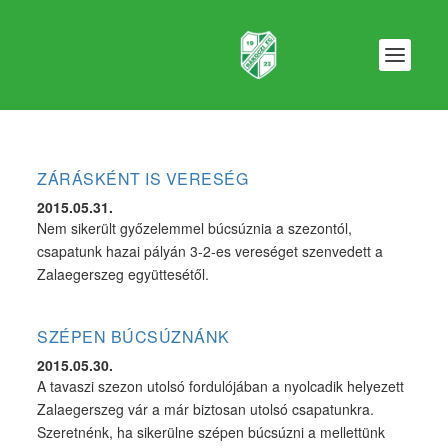
ZÁRÁSKÉNT IS VERESÉG
2015.05.31.
Nem sikerült győzelemmel búcsúznia a szezontól,
csapatunk hazai pályán 3-2-es vereséget szenvedett a
Zalaegerszeg együttesétől.
SZÉPEN BÚCSÚZNÁNK
2015.05.30.
A tavaszi szezon utolsó fordulójában a nyolcadik helyezett
Zalaegerszeg vár a már biztosan utolsó csapatunkra.
Szeretnénk, ha sikerülne szépen búcsúzni a mellettünk