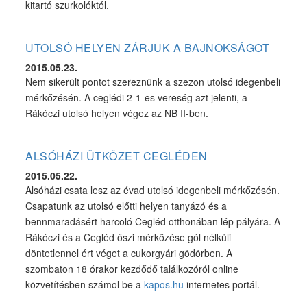
kitartó szurkolóktól.
UTOLSÓ HELYEN ZÁRJUK A BAJNOKSÁGOT
2015.05.23.
Nem sikerült pontot szereznünk a szezon utolsó idegenbeli
mérkőzésén. A ceglédi 2-1-es vereség azt jelenti, a
Rákóczi utolsó helyen végez az NB II-ben.
ALSÓHÁZI ÜTKÖZET CEGLÉDEN
2015.05.22.
Alsóházi csata lesz az évad utolsó idegenbeli mérkőzésén.
Csapatunk az utolsó előtti helyen tanyázó és a
bennmaradásért harcoló Cegléd otthonában lép pályára. A
Rákóczi és a Cegléd őszi mérkőzése gól nélküli
döntetlennel ért véget a cukorgyári gödörben. A
szombaton 18 órakor kezdődő találkozóról online
közvetítésben számol be a
kapos.hu
internetes portál.