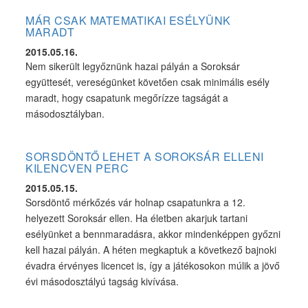
MÁR CSAK MATEMATIKAI ESÉLYÜNK
MARADT
2015.05.16.
Nem sikerült legyőznünk hazai pályán a Soroksár
együttesét, vereségünket követően csak minimális esély
maradt, hogy csapatunk megőrízze tagságát a
másodosztályban.
SORSDÖNTŐ LEHET A SOROKSÁR ELLENI
KILENCVEN PERC
2015.05.15.
Sorsdöntő mérkőzés vár holnap csapatunkra a 12.
helyezett Soroksár ellen. Ha életben akarjuk tartani
esélyünket a bennmaradásra, akkor mindenképpen győzni
kell hazai pályán. A héten megkaptuk a következő bajnoki
évadra érvényes licencet is, így a játékosokon múlik a jövő
évi másodosztályú tagság kivívása.