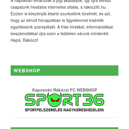
A napokban elhárultak a jogi akadályok, így újra elindul
csapatunk hivatalos internetes oldala, a rakoczifc.hu.
Ezúton is köszönjük kitartó szurkolóink türelmét, és azt,
hogy az elmúlt hónapokban is figyelemmel kísérték
együttesünk szereplését. A friss hírekkel, információkkal,
beszámolókkal újra ezen a felületen várunk mindenkit.
Hajrá, Rákóczi!
WEBSHOP
Kaposvári Rákóczi FC WEBSHOP