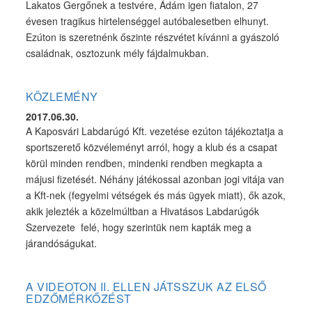
Lakatos Gergőnek a testvére, Ádám igen fiatalon, 27
évesen tragikus hirtelenséggel autóbalesetben elhunyt.
Ezúton is szeretnénk őszinte részvétet kívánni a gyászoló
családnak, osztozunk mély fájdalmukban.
KÖZLEMÉNY
2017.06.30.
A Kaposvári Labdarúgó Kft. vezetése ezúton tájékoztatja a
sportszerető közvéleményt arról, hogy a klub és a csapat
körül minden rendben, mindenki rendben megkapta a
májusi fizetését. Néhány játékossal azonban jogi vitája van
a Kft-nek (fegyelmi vétségek és más ügyek miatt), ők azok,
akik jelezték a közelmúltban a Hivatásos Labdarúgók
Szervezete felé, hogy szerintük nem kapták meg a
járandóságukat.
A VIDEOTON II. ELLEN JÁTSSZUK AZ ELSŐ
EDZŐMÉRKŐZÉST