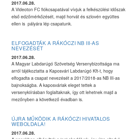
2017.06.28.
A Videoton FC fiókcsapatával vívjuk a felkészülési időszak
első edzőmérkőzését, majd horvát és szlovén együttes
ellen is pályára lép csapatunk.
ELFOGADTÁK A RÁKÓCZI NB III-AS
NEVEZÉSÉT
2017.06.28.
A Magyar Labdarúgó Szövetség Versenybizottsága ma
arról tájékoztatta a Kaposvári Labdarúgó Kft-t, hogy
elfogadta a csapat nevezését a 2017/2018-as NB III-as
bajnokságba. A kaposváriak eleget tettek a
versenykiírásban foglaltaknak, így ott lehetnek majd a
mezőnyben a következő évadban is.
ÚJRA MŰKÖDIK A RÁKÓCZI HIVATALOS
WEBOLDALA!
2017.06.28.