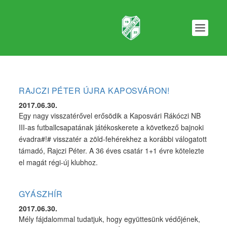
RAJCZI PÉTER ÚJRA KAPOSVÁRON!
2017.06.30.
Egy nagy visszatérővel erősödik a Kaposvári Rákóczi NB
III-as futballcsapatának játékoskerete a következő bajnoki
évadra#!# visszatér a zöld-fehérekhez a korábbi válogatott
támadó, Rajczi Péter. A 36 éves csatár 1+1 évre kötelezte
el magát régi-új klubhoz.
GYÁSZHÍR
2017.06.30.
Mély fájdalommal tudatjuk, hogy együttesünk védőjének,