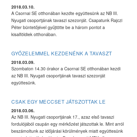
2018.03.10.
A Csornai SE otthonában kezdte együttesünk az NB III.
Nyugati csoportjának tavaszi szezonját. Csapatunk Rajczi
Péter büntetőjével gyűjtötte be a három pontot a
kisalföldiek otthonában.
GYŐZELEMMEL KEZDENÉNK A TAVASZT
2018.03.09.
Szombaton 14.30 órakor a Csornai SE otthonában kezdi
az NB III. Nyugati csoportjának tavaszi szezonját
együttesünk.
CSAK EGY MECCSET JÁTSZOTTAK LE
2018.03.06.
Az NB III. Nyugati csoportjának 17., azaz első tavaszi
fordulójából csupán egy mérkőzést játszottak le. Mint arról
beszámoltunk az időjárási körülmények miatt együttesünk