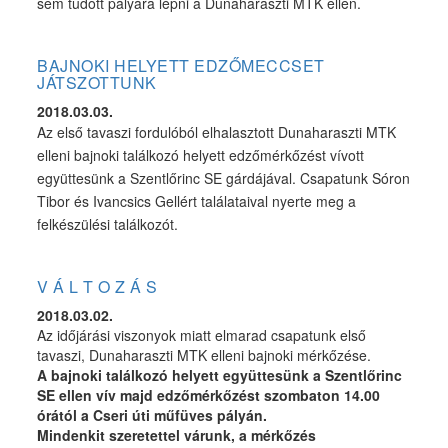
sem tudott pályára lépni a Dunaharaszti MTK ellen.
BAJNOKI HELYETT EDZŐMECCSET
JÁTSZOTTUNK
2018.03.03.
Az első tavaszi fordulóból elhalasztott Dunaharaszti MTK
elleni bajnoki találkozó helyett edzőmérkőzést vívott
együttesünk a Szentlőrinc SE gárdájával. Csapatunk Sóron
Tibor és Ivancsics Gellért találataival nyerte meg a
felkészülési találkozót.
V Á L T O Z Á S
2018.03.02.
Az időjárási viszonyok miatt elmarad csapatunk első
tavaszi, Dunaharaszti MTK elleni bajnoki mérkőzése.
A bajnoki találkozó helyett együttesünk a Szentlőrinc
SE ellen vív majd edzőmérkőzést szombaton 14.00
órától a Cseri úti műfüves pályán.
Mindenkit szeretettel várunk, a mérkőzés