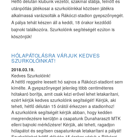
Hétfő délután klubunk vezetői, szakmai stábja, felnőtt és
utánpótlás játékosai a szurkolóinkkal közösen játékra
alkalmassá varázsolták a Rákóczi-stadion gyepszőnyegét.
A pálya tehát készen áll a keddi, 18 órakor kezdődő
bajnoki találkozóra. Szurkolóink segítéségét ezúton is
köszönjük!
HÓLAPÁTOLÁSRA VÁRJUK KEDVES
SZURKOLÓINKAT!
2018.03.19.
Kedves Szurkolóink!
A hétfő reggelre leesett hó sajnos a Rákóczi-stadiont sem
kímélte. A gyepszőnyeget jelenleg több centiméteres
hótakaró borítja, amit csak kézi erővel lehet letakarítani,
ezért kérjük kedves szurkolóink segítségét! Kérjük, aki
teheti, hétfő délután 15 órától érkezzen a stadionhoz!
A szurkolóink segítségét kérjük abban, hogy kedden
megrendezésre kerüljön a csapatunk Dunaharaszti MTK
elleni bajnoki mérkőzésre! Kérjük, aki teheti, ragadjon
hólapátot és segítsen csapatunknak letakarítani a pályát!
Szurkolóinkat hétfő délután 15 órakor várjuk a Rákóczi-