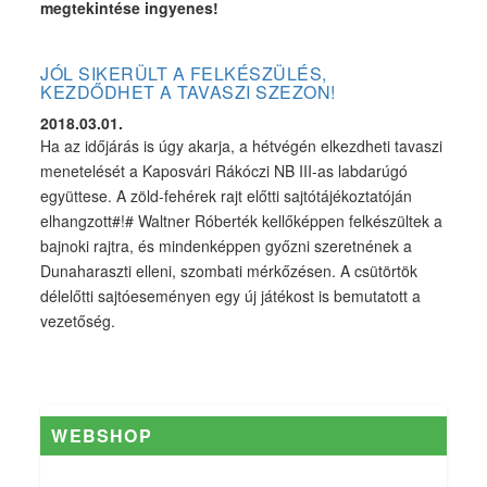
megtekintése ingyenes!
JÓL SIKERÜLT A FELKÉSZÜLÉS,
KEZDŐDHET A TAVASZI SZEZON!
2018.03.01.
Ha az időjárás is úgy akarja, a hétvégén elkezdheti tavaszi
menetelését a Kaposvári Rákóczi NB III-as labdarúgó
együttese. A zöld-fehérek rajt előtti sajtótájékoztatóján
elhangzott#!# Waltner Róberték kellőképpen felkészültek a
bajnoki rajtra, és mindenképpen győzni szeretnének a
Dunaharaszti elleni, szombati mérkőzésen. A csütörtök
délelőtti sajtóeseményen egy új játékost is bemutatott a
vezetőség.
WEBSHOP