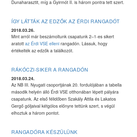
Dunaharasztit, míg a Gyirmót II. is három pontra tett szert.
ÍGY LÁTTÁK AZ EDZŐK AZ ÉRDI RANGADÓT
2018.03.26.
Mint arról már beszámoltunk csapatunk 2–1-es sikert
aratott
az Érdi VSE elleni
rangadón. Lássuk, hogy
értékelték az edzők a találkozót.
RÁKÓCZI-SIKER A RANGADÓN
2018.03.24.
Az NB III. Nyugati csoportjának 20. fordulójában a tabella
második helyén álló Érdi VSE otthonában lépett pályára
csapatunk. Az első félidőben Szakály Attila és Lakatos
Gergő góljaival kétgólos előnyre tettünk szert, s végül
elhoztuk a három pontot.
RANGADÓRA KÉSZÜLÜNK