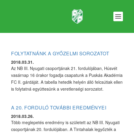
FOLYTATNÁNK A GYŐZELMI SOROZATOT
2018.03.31.
Az NB III. Nyugati csoportjának 21. fordulójában, Húsvét
vasárnap 16 órakor fogadja csapatunk a Puskás Akadémia
FC II. gárdáját. A tabella hetedik helyén álló felcsútiak ellen
is folytatná együttesünk a veretlenségi sorozatot.
A 20. FORDULÓ TOVÁBBI EREDMÉNYEI
2018.03.26.
Több meglepetés eredmény is született az NB III. Nyugati
csoportjának 20. fordulójában. A Tintahalak legyőzték a