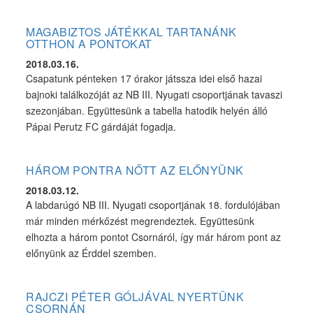
MAGABIZTOS JÁTÉKKAL TARTANÁNK
OTTHON A PONTOKAT
2018.03.16.
Csapatunk pénteken 17 órakor játssza idei első hazai
bajnoki találkozóját az NB III. Nyugati csoportjának tavaszi
szezonjában. Együttesünk a tabella hatodik helyén álló
Pápai Perutz FC gárdáját fogadja.
HÁROM PONTRA NŐTT AZ ELŐNYÜNK
2018.03.12.
A labdarúgó NB III. Nyugati csoportjának 18. fordulójában
már minden mérkőzést megrendeztek. Együttesünk
elhozta a három pontot Csornáról, így már három pont az
előnyünk az Érddel szemben.
RAJCZI PÉTER GÓLJÁVAL NYERTÜNK
CSORNÁN