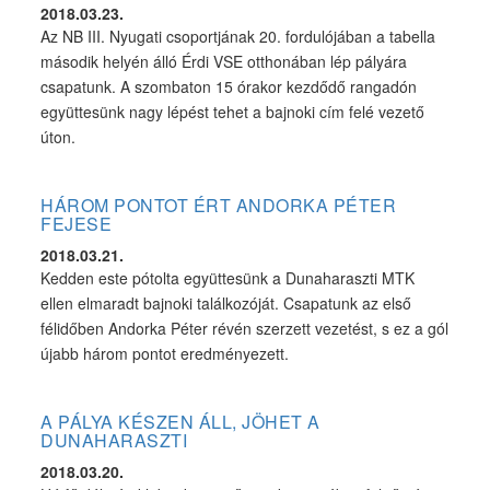
2018.03.23.
Az NB III. Nyugati csoportjának 20. fordulójában a tabella
második helyén álló Érdi VSE otthonában lép pályára
csapatunk. A szombaton 15 órakor kezdődő rangadón
együttesünk nagy lépést tehet a bajnoki cím felé vezető
úton.
HÁROM PONTOT ÉRT ANDORKA PÉTER
FEJESE
2018.03.21.
Kedden este pótolta együttesünk a Dunaharaszti MTK
ellen elmaradt bajnoki találkozóját. Csapatunk az első
félidőben Andorka Péter révén szerzett vezetést, s ez a gól
újabb három pontot eredményezett.
A PÁLYA KÉSZEN ÁLL, JÖHET A
DUNAHARASZTI
2018.03.20.