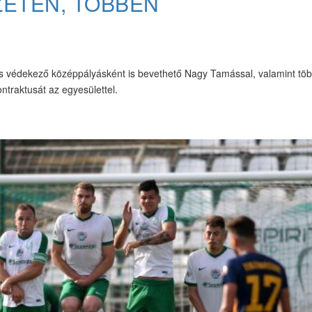
ZETEN, TÖBBEN
 és védekező középpályásként is bevethető Nagy Tamással, valamint tö
traktusát az egyesülettel.