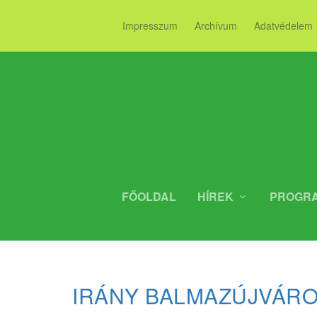
Impresszum
Archívum
Adatvédelem
FŐOLDAL
HÍREK
PROGR
IRÁNY BALMAZÚJVÁR