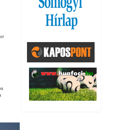
kor
es
a