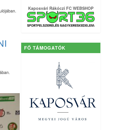
Kaposvári Rákóczi FC WEBSHOP
ulójában.
NI
FŐ TÁMOGATÓK
jában.