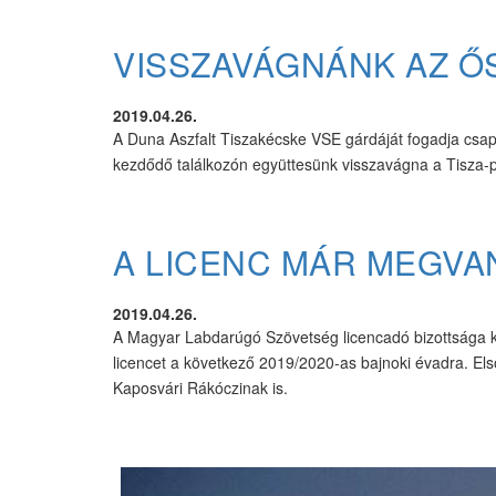
VISSZAVÁGNÁNK AZ Ő
2019.04.26.
A Duna Aszfalt Tiszakécske VSE gárdáját fogadja csapa
kezdődő találkozón együttesünk visszavágna a Tisza-p
A LICENC MÁR MEGVA
2019.04.26.
A Magyar Labdarúgó Szövetség licencadó bizottsága kö
licencet a következő 2019/2020-as bajnoki évadra. El
Kaposvári Rákóczinak is.