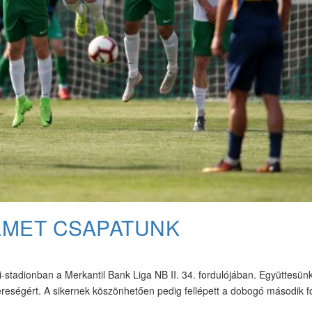
LMET CSAPATUNK
-stadionban a Merkantil Bank Liga NB II. 34. fordulójában. Együttesün
vereségért. A sikernek köszönhetően pedig fellépett a dobogó második f