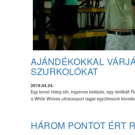
AJÁNDÉKOKKAL VÁRJÁK
SZURKOLÓKAT
2019.04.24.
Egy korsó hideg sör, ingyenes belépés, egy dedikált Rá
a White Wolves ultracsoport tagjai együttesünk követ
HÁROM PONTOT ÉRT R