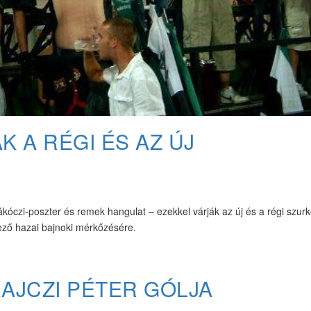
 A RÉGI ÉS AZ ÚJ
kóczi-poszter és remek hangulat – ezekkel várják az új és a régi szurk
kező hazai bajnoki mérkőzésére.
AJCZI PÉTER GÓLJA