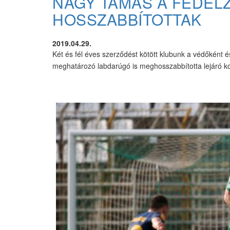
NAGY TAMÁS A FEDÉL
HOSSZABBÍTOTTAK
2019.04.29.
Két és fél éves szerződést kötött klubunk a védőként
meghatározó labdarúgó is meghosszabbította lejáró kon