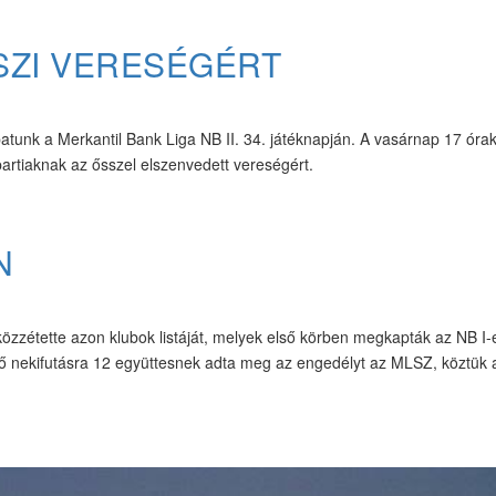
SZI VERESÉGÉRT
tunk a Merkantil Bank Liga NB II. 34. játéknapján. A vasárnap 17 óra
artiaknak az ősszel elszenvedett vereségért.
N
zzétette azon klubok listáját, melyek első körben megkapták az NB I-
ső nekifutásra 12 együttesnek adta meg az engedélyt az MLSZ, köztük 