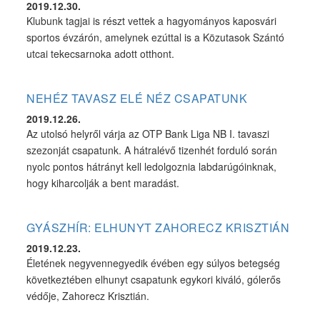
2019.12.30.
Klubunk tagjai is részt vettek a hagyományos kaposvári
sportos évzárón, amelynek ezúttal is a Közutasok Szántó
utcai tekecsarnoka adott otthont.
NEHÉZ TAVASZ ELÉ NÉZ CSAPATUNK
2019.12.26.
Az utolsó helyről várja az OTP Bank Liga NB I. tavaszi
szezonját csapatunk. A hátralévő tizenhét forduló során
nyolc pontos hátrányt kell ledolgoznia labdarúgóinknak,
hogy kiharcolják a bent maradást.
GYÁSZHÍR: ELHUNYT ZAHORECZ KRISZTIÁN
2019.12.23.
Életének negyvennegyedik évében egy súlyos betegség
következtében elhunyt csapatunk egykori kiváló, gólerős
védője, Zahorecz Krisztián.