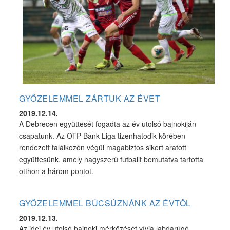
GYŐZELEMMEL ZÁRTUK AZ ÉVET
2019.12.14.
A Debrecen együttesét fogadta az év utolsó bajnokiján
csapatunk. Az OTP Bank Liga tizenhatodik körében
rendezett találkozón végül magabiztos sikert aratott
együttesünk, amely nagyszerű futballt bemutatva tartotta
otthon a három pontot.
GYŐZELEMMEL BÚCSÚZNÁNK AZ ÉVTŐL
2019.12.13.
Az idei év utolsó bajnoki mérkőzését vívja labdarúgó