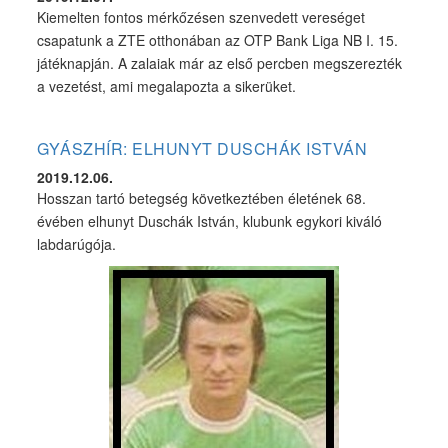
Kiemelten fontos mérkőzésen szenvedett vereséget
csapatunk a ZTE otthonában az OTP Bank Liga NB I. 15.
játéknapján. A zalaiak már az első percben megszerezték
a vezetést, ami megalapozta a sikerüket.
GYÁSZHÍR: ELHUNYT DUSCHÁK ISTVÁN
2019.12.06.
Hosszan tartó betegség következtében életének 68.
évében elhunyt Duschák István, klubunk egykori kiváló
labdarúgója.