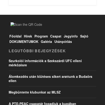
Főoldal
Hírek
Program
Csapat
Jegyinfo
Sajtó
DOKUMENTUMOK
Galéria
Utánpótlás
LEGUTÓBBI BEJEGYZÉSEK
Szurkolói információk a Szekszárdi UFC elleni
mérkőzésre
Álomkezdés után kiütéses sikert arattunk a Budaörs
ellen
Megbüntette klubunkat az MLSZ
A PTE-PEAC csapatát fogadjuk a kupában