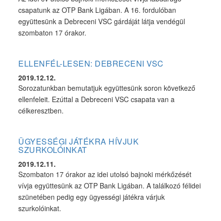
csapatunk az OTP Bank Ligában. A 16. fordulóban
együttesünk a Debreceni VSC gárdáját látja vendégül
szombaton 17 órakor.
ELLENFÉL-LESEN: DEBRECENI VSC
2019.12.12.
Sorozatunkban bemutatjuk együttesünk soron következő
ellenfeleit. Ezúttal a Debreceni VSC csapata van a
célkeresztben.
ÜGYESSÉGI JÁTÉKRA HÍVJUK
SZURKOLÓINKAT
2019.12.11.
Szombaton 17 órakor az idei utolsó bajnoki mérkőzését
vívja együttesünk az OTP Bank Ligában. A találkozó félidei
szünetében pedig egy ügyességi játékra várjuk
szurkolóinkat.