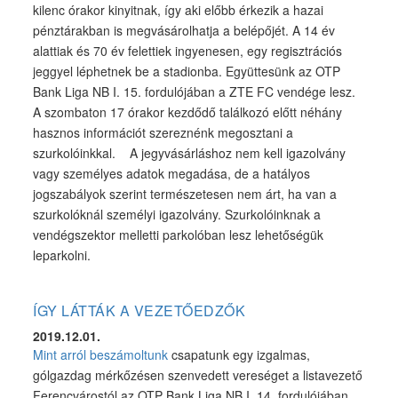
kilenc órakor kinyitnak, így aki előbb érkezik a hazai
pénztárakban is megvásárolhatja a belépőjét. A 14 év
alattiak és 70 év felettiek ingyenesen, egy regisztrációs
jeggyel léphetnek be a stadionba. Együttesünk az OTP
Bank Liga NB I. 15. fordulójában a ZTE FC vendége lesz.
A szombaton 17 órakor kezdődő találkozó előtt néhány
hasznos információt szereznénk megosztani a
szurkolóinkkal. A jegyvásárláshoz nem kell igazolvány
vagy személyes adatok megadása, de a hatályos
jogszabályok szerint természetesen nem árt, ha van a
szurkolóknál személyi igazolvány. Szurkolóinknak a
vendégszektor melletti parkolóban lesz lehetőségük
leparkolni.
ÍGY LÁTTÁK A VEZETŐEDZŐK
2019.12.01.
Mint arról beszámoltunk
csapatunk egy izgalmas,
gólgazdag mérkőzésen szenvedett vereséget a listavezető
Ferencvárostól az OTP Bank Liga NB I. 14. fordulójában.