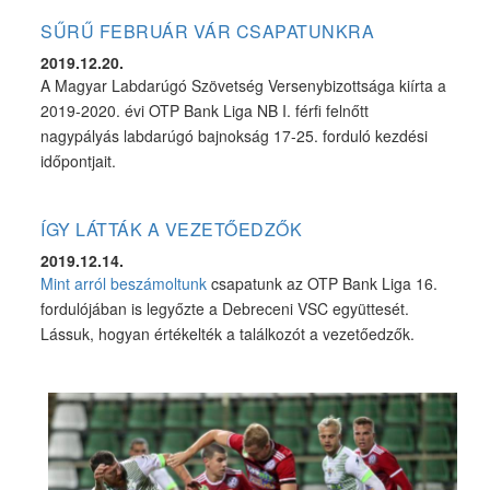
SŰRŰ FEBRUÁR VÁR CSAPATUNKRA
2019.12.20.
A Magyar Labdarúgó Szövetség Versenybizottsága kiírta a
2019-2020. évi OTP Bank Liga NB I. férfi felnőtt
nagypályás labdarúgó bajnokság 17-25. forduló kezdési
időpontjait.
ÍGY LÁTTÁK A VEZETŐEDZŐK
2019.12.14.
Mint arról beszámoltunk
csapatunk az OTP Bank Liga 16.
fordulójában is legyőzte a Debreceni VSC együttesét.
Lássuk, hogyan értékelték a találkozót a vezetőedzők.