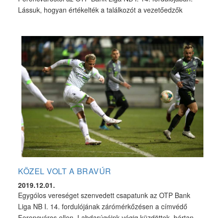
Lássuk, hogyan értékelték a találkozót a vezetőedzők
KÖZEL VOLT A BRAVÚR
2019.12.01.
Egygólos vereséget szenvedett csapatunk az OTP Bank
Liga NB I. 14. fordulójának zárómérkőzésen a címvédő
Ferencváros ellen. Labdarúgóink végig küzdöttek, bártan