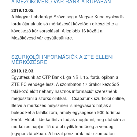
A MEZŐKÖVESD VÁR RÁNK A KUPÁBAN
2019.12.05.
A Magyar Labdarúgó Szövetség a Magyar Kupa nyolcadik
fordulójának utolsó mérkőzését követően elkészítette a
következő kör sorsolását. A legjobb 16 között a
Mezőkövesd vár együttesünkre.
SZURKOLÓI INFORMÁCIÓK A ZTE ELLENI
MÉRKŐZÉSRE
2019.12.03.
Együttesünk az OTP Bank Liga NB I. 15. fordulójában a
ZTE FC vendége lesz. A szombaton 17 órakor kezdődő
találkozó előtt néhány hasznos információt szereznénk
megosztani a szurkolóinkkal. Csapatunk szurkolói online,
illetve a mérkőzés helyszínén is megvásárolhatják a
belépőiket a találkozóra, amely egységesen 900 forintba
kerül. Előbbit ide kattintva tudják megtenni, míg utóbbira a
mérkőzés napján 15 órától nyílik lehetőség a vendég
jegypénztárakban. A hazai pénztárak már szombaton