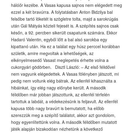
hálóőr kezébe. A Vasas kapusa sajnos nem elégedett meg
ezzel a két bravúrra. A folytatásban Anton Bidzilya bal
felsőbe tartó löketét is szögletre tolta, majd a sarokrúgás
után Gál Mátyás közteli fejesét is. A szépítés sajnos csak
későn, a 92. percben sikerült csapatunk számára. Ekkor
Hadaró Valentin, egyből lőtt a bal alsó sarokba egy
kipattanó után. Ha ez a találat egy húsz perccel korábban
születik, amire megvoltak a lehetőségek, az
elkényelmesedő Vasast meglepetés érhette volna a
cukorgyári gödörben. Disztl László: – Az első félidővel
nem vagyunk elégedettek. A Vasas fölényben játszott, mi
pedig nem voltunk elég bátrak. Az ellenfél kihasználta a
hibáinkat, így elég nagy előnybe került. A második
félidőben már jobban játszottunk, az ellenfél térfelén
tartottuk a labdát, a védekezésünk is feljavult. Az ellenfél
kapusa több nagy bravúrt is bemutatott, ha előbb
szerezzük meg a szépítő találatot, akkor azt gondolom,
hogy egyenlítettünk volna. A második félidőben mutatott
játék alapján bizakodóan nézhetünk a következő