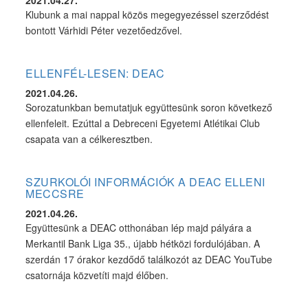
2021.04.27.
Klubunk a mai nappal közös megegyezéssel szerződést
bontott Várhidi Péter vezetőedzővel.
ELLENFÉL-LESEN: DEAC
2021.04.26.
Sorozatunkban bemutatjuk együttesünk soron következő
ellenfeleit. Ezúttal a Debreceni Egyetemi Atlétikai Club
csapata van a célkeresztben.
SZURKOLÓI INFORMÁCIÓK A DEAC ELLENI
MECCSRE
2021.04.26.
Együttesünk a DEAC otthonában lép majd pályára a
Merkantil Bank Liga 35., újabb hétközi fordulójában. A
szerdán 17 órakor kezdődő találkozót az DEAC YouTube
csatornája közvetíti majd élőben.