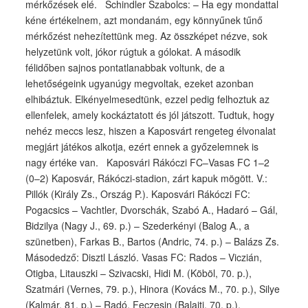
mérkőzések elé. Schindler Szabolcs: – Ha egy mondattal
kéne értékelnem, azt mondanám, egy könnyűnek tűnő
mérkőzést nehezítettünk meg. Az összképet nézve, sok
helyzetünk volt, jókor rúgtuk a gólokat. A második
félidőben sajnos pontatlanabbak voltunk, de a
lehetőségeink ugyanúgy megvoltak, ezeket azonban
elhibáztuk. Elkényelmesedtünk, ezzel pedig felhoztuk az
ellenfelek, amely kockáztatott és jól játszott. Tudtuk, hogy
nehéz meccs lesz, hiszen a Kaposvárt rengeteg élvonalat
megjárt játékos alkotja, ezért ennek a győzelemnek is
nagy értéke van. Kaposvári Rákóczi FC–Vasas FC 1–2
(0–2) Kaposvár, Rákóczi-stadion, zárt kapuk mögött. V.:
Pillók (Király Zs., Ország P.). Kaposvári Rákóczi FC:
Pogacsics – Vachtler, Dvorschák, Szabó A., Hadaró – Gál,
Bidzilya (Nagy J., 69. p.) – Szederkényi (Balog A., a
szünetben), Farkas B., Bartos (Andric, 74. p.) – Balázs Zs.
Másodedző: Disztl László. Vasas FC: Rados – Viczián,
Otigba, Litauszki – Szivacski, Hidi M. (Köböl, 70. p.),
Szatmári (Vernes, 79. p.), Hinora (Kovács M., 70. p.), Silye
(Kalmár, 81. p.) – Radó, Feczesin (Balajti, 70. p.).