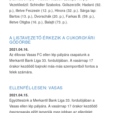
Vezetőedző: Schindler Szabolcs. Gólszerzők: Hadaró (92.
p.), illetve Feczesin (12. p.), Hinora (32. p.). Sárga lap:
Bartos (13. p.), Dvorschák (20. p.), Farkas B. (59. p.),
illetve Otigba (16. p.), Balajti (73. p.).
A LISTAVEZETŐ ÉRKEZIK A CUKORGYÁRI
GÖDÖRBE
2021.04.16.
Az éllovas Vasas FC ellen lép pályára csapatunk a
Merkantil Bank Liga 33. fordulójában. A vasárnap 17
órakor kezdődő bajnoki más-más szempontból fontos a
felek számára.
ELLENFÉL-LESEN: VASAS
2021.04.15.
Együttesünk a Merkantil Bank Liga 33. fordulójában a
Vasas ellen lép pályára. A vasárnap 17 órakor kezdődő
összecsapás előtt ismerjük meg jobban az ellenfelet.