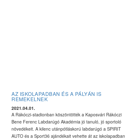
összecsapást a hazai együttes élőben közvetíti majd.
AZ ISKOLAPADBAN ÉS A PÁLYÁN IS
REMEKELNEK
2021.04.01.
A Rákóczi-stadionban köszöntötték a Kaposvári Rákóczi
Bene Ferenc Labdarúgó Akadémia jó tanuló, jó sportoló
növedékeit. A kilenc utánpótláskorú labdarúgó a SPIRIT
AUTO és a Sport36 ajándékait vehette át az iskolapadban