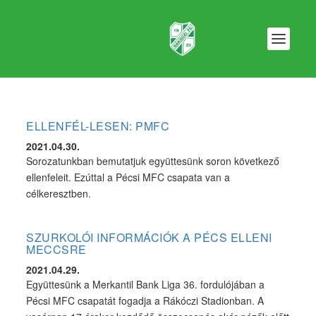
ELLENFÉL-LESEN: PMFC
2021.04.30.
Sorozatunkban bemutatjuk együttesünk soron következő
ellenfeleit. Ezúttal a Pécsi MFC csapata van a
célkeresztben.
SZURKOLÓI INFORMÁCIÓK A PÉCS ELLENI
MECCSRE
2021.04.29.
Együttesünk a Merkantil Bank Liga 36. fordulójában a
Pécsi MFC csapatát fogadja a Rákóczi Stadionban. A