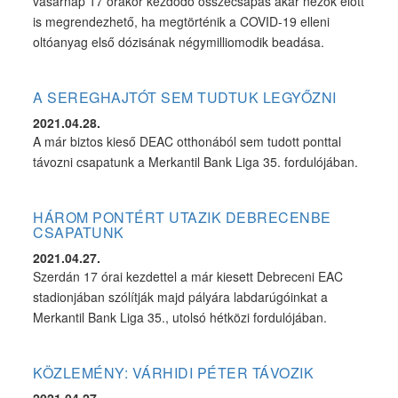
vasárnap 17 órakor kezdődő összecsapás akár nézők előtt
is megrendezhető, ha megtörténik a COVID-19 elleni
oltóanyag első dózisának négymilliomodik beadása.
A SEREGHAJTÓT SEM TUDTUK LEGYŐZNI
2021.04.28.
A már biztos kieső DEAC otthonából sem tudott ponttal
távozni csapatunk a Merkantil Bank Liga 35. fordulójában.
HÁROM PONTÉRT UTAZIK DEBRECENBE
CSAPATUNK
2021.04.27.
Szerdán 17 órai kezdettel a már kiesett Debreceni EAC
stadionjában szólítják majd pályára labdarúgóinkat a
Merkantil Bank Liga 35., utolsó hétközi fordulójában.
KÖZLEMÉNY: VÁRHIDI PÉTER TÁVOZIK