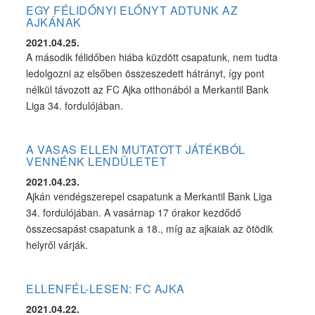
EGY FÉLIDŐNYI ELŐNYT ADTUNK AZ
AJKÁNAK
2021.04.25.
A második félidőben hiába küzdött csapatunk, nem tudta
ledolgozni az elsőben összeszedett hátrányt, így pont
nélkül távozott az FC Ajka otthonából a Merkantil Bank
Liga 34. fordulójában.
A VASAS ELLEN MUTATOTT JÁTÉKBÓL
VENNÉNK LENDÜLETET
2021.04.23.
Ajkán vendégszerepel csapatunk a Merkantil Bank Liga
34. fordulójában. A vasárnap 17 órakor kezdődő
összecsapást csapatunk a 18., míg az ajkaiak az ötödik
helyről várják.
ELLENFÉL-LESEN: FC AJKA
2021.04.22.