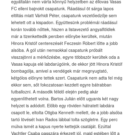
egyáltalán nem várta könnyű helyzetben az éllovas Vasas
FC elleni bajnokit csapatunk. Ráadásul öt sárga lapos
eltiltás miatt Várhidi Péter, csapatunk vezetőedzője sem
lehetett ott a kispadon. Együttesünk problémái ráadásul
korán tovább nőttek, hiszen a listavezető angyalföldiek
már a tizenkettedik percben előnybe kerültek, miután
Hinora Kristóf centerezését Feczesin Róbert lőtte a jobb
alsóba. A gól után nemsokkal csapatunk próbált
visszajönni a mérkőzésbe, egyre többször kerültek oda a
Vasas kapuja elé labdarúgóink, de ekkor jött Hinora Kristóf
bombagólja, amivel a vendégek már megnyugtató,
kétgólos előnyre tettek szert. Csapatunk nem adta fel még
ekkor sem, sőt fokozatosan kezdett egyre bátrabban
futballozni. A második félidő elején pedig akár
egyenlíthetett volna. Bartos Julián előtt ugyanis két nagy
helyzet is adódott. Előbb egy röviden hátratett labdára
csapott le, eltolta Otigba Kenneth mellett, de a jobb alsóba
tartó lövését Ivan Rados lábbal tolta szögletre. Egy perc
múlva ismét a kapus nyerte kettejük csatáját. Ezúttal
Vachtler Csaba passzára érkezett jól, majd estében lőtt a