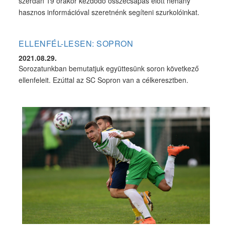
szerdán 19 órakor kezdődő összecsapás előtt néhány
hasznos információval szeretnénk segíteni szurkolóinkat.
ELLENFÉL-LESEN: SOPRON
2021.08.29.
Sorozatunkban bemutatjuk együttesünk soron következő
ellenfeleit. Ezúttal az SC Sopron van a célkeresztben.