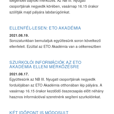
idegenbeli bajnoki mérkőzés. Az NB III. Nyugati
csoportjának negyedik körében, vasárnap 16.15 órakor
szólítják majd pályára labdarúgóinkat.
ELLENFÉL-LESEN: ETO AKADÉMIA
2021.08.19.
Sorozatunkban bemutatjuk együttesünk soron következő
ellenfeleit. Ezúttal az ETO Akadémia van a célkeresztben
SZURKOLÓI INFORMÁCIÓK AZ ETO
AKADÉMIA ELLENI MÉRKŐZÉSRE
2021.08.17.
Együttesünk az NB III. Nyugati csoportjának negyedik
fordulójában az ETO Akadémia otthonában lép pályára. A
vasárnap 16.15 órakor kezdődő összecsapás előtt néhány
hasznos információval szeretnénk segíteni szurkolóinkat.
KÉT IDŐPONT IS MÓDOSULT