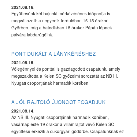
2021.08.16.
Együttesünk két bajnoki mérkőzésének időpontja is
megváltozott: a negyedik fordulóban 16.15 órakor
Győrben, míg a hatodikban 18 órakor Pápán lépnek
pályára labdarúgóink.
PONT DUKÁLT A LÁNYKÉRÉSHEZ
2021.08.15.
Vőlegénnyel és ponttal is gazdagodott csapatunk, amely
megszakította a Kelen SC győzelmi sorozatát az NB III.
Nyugati csoportjának harmadik körében.
A JÓL RAJTOLÓ ÚJONCOT FOGADJUK
2021.08.14.
Az NB III. Nyugati csoportjának harmadik körében,
vasárnap este 19 órakor a villámrajtot vevő Kelen SC
együttese érkezik a cukorgyári gödörbe. Csapatunknak ez