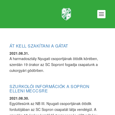
ÁT KELL SZAKÍTANI A GÁTAT
2021.08.31.
A harmadosztály Nyugati csoportjának ötödik körében,
szerdán 19 órakor az SC Sopront fogadja csapatunk a
cukorgyári gödörben.
SZURKOLÓI INFORMÁCIÓK A SOPRON
ELLENI MECCSRE
2021.08.30.
Együttesünk az NB III. Nyugati csoportjának ötödik
fordulójában az SC Sopron csapatát látja vendégül. A