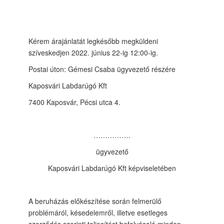
Kérem árajánlatát legkésőbb megküldeni
szíveskedjen 2022. június 22-ig 12:00-ig.
Postai úton: Gémesi Csaba ügyvezető részére
Kaposvári Labdarúgó Kft
7400 Kaposvár, Pécsi utca 4.
…………….
ügyvezető
Kaposvári Labdarúgó Kft képviseletében
A beruházás előkészítése során felmerülő
problémáról, késedelemről, illetve esetleges
szerződés szerinti teljesítést befolyásoló minden