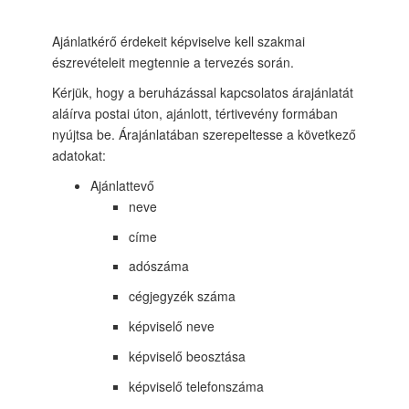
Ajánlatkérő érdekeit képviselve kell szakmai
észrevételeit megtennie a tervezés során.
Kérjük, hogy a beruházással kapcsolatos árajánlatát
aláírva postai úton, ajánlott, tértivevény formában
nyújtsa be. Árajánlatában szerepeltesse a következő
adatokat:
Ajánlattevő
neve
címe
adószáma
cégjegyzék száma
képviselő neve
képviselő beosztása
képviselő telefonszáma