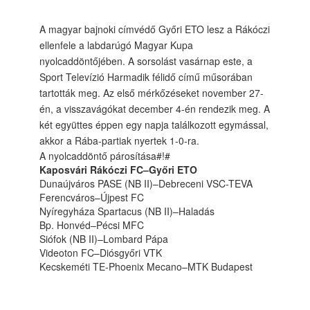
A magyar bajnoki címvédő Győri ETO lesz a Rákóczi
ellenfele a labdarúgó Magyar Kupa
nyolcaddöntőjében. A sorsolást vasárnap este, a
Sport Televízió Harmadik félidő című műsorában
tartották meg. Az első mérkőzéseket november 27-
én, a visszavágókat december 4-én rendezik meg. A
két együttes éppen egy napja találkozott egymással,
akkor a Rába-partiak nyertek 1-0-ra.
A nyolcaddöntő párosítása#!#
Kaposvári Rákóczi FC–Győri ETO
Dunaújváros PASE (NB II)–Debreceni VSC-TEVA
Ferencváros–Újpest FC
Nyíregyháza Spartacus (NB II)–Haladás
Bp. Honvéd–Pécsi MFC
Siófok (NB II)–Lombard Pápa
Videoton FC–Diósgyőri VTK
Kecskeméti TE-Phoenix Mecano–MTK Budapest