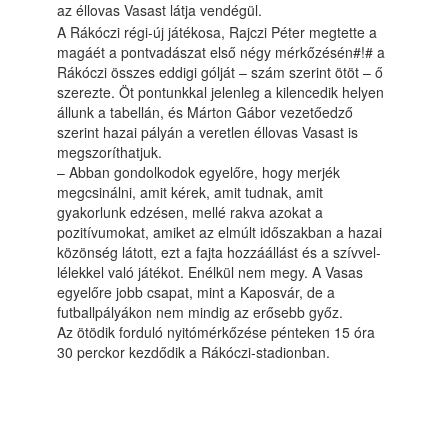
az éllovas Vasast látja vendégül.
A Rákóczi régi-új játékosa, Rajczi Péter megtette a
magáét a pontvadászat első négy mérkőzésén#!# a
Rákóczi összes eddigi gólját – szám szerint ötöt – ő
szerezte. Öt pontunkkal jelenleg a kilencedik helyen
állunk a tabellán, és Márton Gábor vezetőedző
szerint hazai pályán a veretlen éllovas Vasast is
megszoríthatjuk.
– Abban gondolkodok egyelőre, hogy merjék
megcsinálni, amit kérek, amit tudnak, amit
gyakorlunk edzésen, mellé rakva azokat a
pozitívumokat, amiket az elmúlt időszakban a hazai
közönség látott, ezt a fajta hozzáállást és a szívvel-
lélekkel való játékot. Enélkül nem megy. A Vasas
egyelőre jobb csapat, mint a Kaposvár, de a
futballpályákon nem mindig az erősebb győz.
Az ötödik forduló nyitómérkőzése pénteken 15 óra
30 perckor kezdődik a Rákóczi-stadionban.