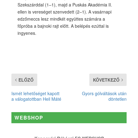
Szekszárddal (1–1), majd a Puskás Akadémia II.
ellen is vereséget szenvedett (2–1). A vasárnapi
edzőmeccs lesz mindkét együttes számára a
főpróba a bajnoki rajt előtt. A belépés ezúttal is
ingyenes.
ELŐZŐ
KÖVETKEZŐ
Ismét lehetőséget kapott
Gyors gólváltások után
a válogatottban Heil Máté
döntetlen
WEBSHOP