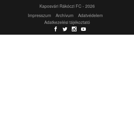
Kaposvári Rákóczi FC - 2026
Impresszum
Archívum
Adatvédelem
Adatkezelési tájékoztató