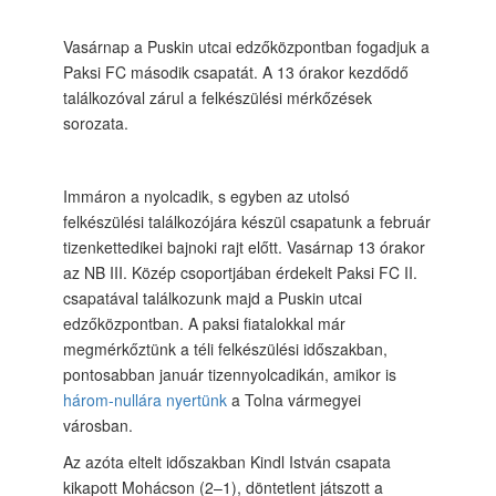
Vasárnap a Puskin utcai edzőközpontban fogadjuk a
Paksi FC második csapatát. A 13 órakor kezdődő
találkozóval zárul a felkészülési mérkőzések
sorozata.
Immáron a nyolcadik, s egyben az utolsó
felkészülési találkozójára készül csapatunk a február
tizenkettedikei bajnoki rajt előtt. Vasárnap 13 órakor
az NB III. Közép csoportjában érdekelt Paksi FC II.
csapatával találkozunk majd a Puskin utcai
edzőközpontban. A paksi fiatalokkal már
megmérkőztünk a téli felkészülési időszakban,
pontosabban január tizennyolcadikán, amikor is
három-nullára nyertünk
a Tolna vármegyei
városban.
Az azóta eltelt időszakban Kindl István csapata
kikapott Mohácson (2–1), döntetlent játszott a