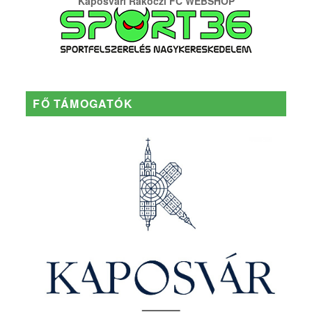
Kaposvári Rákóczi FC WEBSHOP
FŐ TÁMOGATÓK