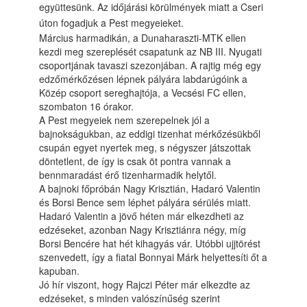
együttesünk. Az időjárási körülmények miatt a Cseri
úton fogadjuk a Pest megyeieket.
Március harmadikán, a Dunaharaszti-MTK ellen
kezdi meg szereplését csapatunk az NB III. Nyugati
csoportjának tavaszi szezonjában. A rajtig még egy
edzőmérkőzésen lépnek pályára labdarúgóink a
Közép csoport sereghajtója, a Vecsési FC ellen,
szombaton 16 órakor.
A Pest megyeiek nem szerepelnek jól a
bajnokságukban, az eddigi tizenhat mérkőzésükből
csupán egyet nyertek meg, s négyszer játszottak
döntetlent, de így is csak öt pontra vannak a
bennmaradást érő tizenharmadik helytől.
A bajnoki főpróbán Nagy Krisztián, Hadaró Valentin
és Borsi Bence sem léphet pályára sérülés miatt.
Hadaró Valentin a jövő héten már elkezdheti az
edzéseket, azonban Nagy Krisztiánra négy, míg
Borsi Bencére hat hét kihagyás vár. Utóbbi ujjtörést
szenvedett, így a fiatal Bonnyai Márk helyettesíti őt a
kapuban.
Jó hír viszont, hogy Rajczi Péter már elkezdte az
edzéseket, s minden valószínűség szerint