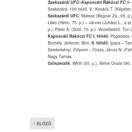
Szekszárdi UFC–Kaposvári Rákóczi FC 1–
Szekszárd, 100 néző. V.: Kovács T. (Képéter,
Szekszárdi UFC
: Matesz (Bognár Zs., 65. p.
Lékó (Héhn, 75. p.) – Járvás (Juhász L., a sz
p.), Péter A. (Sütő, 70. p.). Vezetőedző: Turi 
Kaposvári Rákóczi FC I. félidő
: Pogacsics 
Borbély, Jerkovic, Bíró.
II. félidő
: Ipacs – Tar
Szederkényi, Zólyomi – Orsós, János N. (Fehé
Nagy Tamás.
Gólszerzők
: Wirth (55. p.), illetve Orsós (90. 
ELŐZŐ