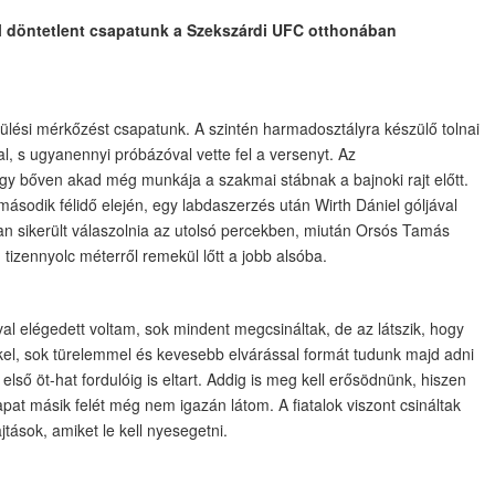
 el döntetlent csapatunk a Szekszárdi UFC otthonában
ülési mérkőzést csapatunk. A szintén harmadosztályra készülő tolnai
l, s ugyanennyi próbázóval vette fel a versenyt. Az
gy bőven akad még munkája a szakmai stábnak a bajnoki rajt előtt.
ásodik félidő elején, egy labdaszerzés után Wirth Dániel góljával
an sikerült válaszolnia az utolsó percekben, miután Orsós Tamás
 tizennyolc méterről remekül lőtt a jobb alsóba.
l elégedett voltam, sok mindent megcsináltak, de az látszik, hogy
el, sok türelemmel és kevesebb elvárással formát tudunk majd adni
első öt-hat fordulóig is eltart. Addig is meg kell erősödnünk, hiszen
at másik felét még nem igazán látom. A fiatalok viszont csináltak
ások, amiket le kell nyesegetni.