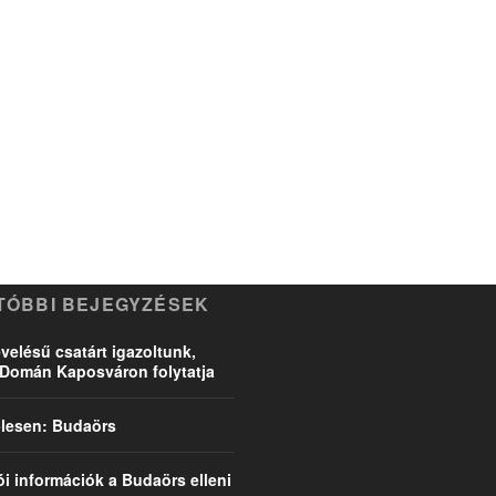
TÓBBI BEJEGYZÉSEK
velésű csatárt igazoltunk,
Domán Kaposváron folytatja
l-lesen: Budaörs
ói információk a Budaörs elleni