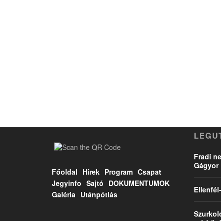
LEGU
Fradi ne
Gágyor 
Főoldal
Hírek
Program
Csapat
Jegyinfo
Sajtó
DOKUMENTUMOK
Ellenfé
Galéria
Utánpótlás
Szurkol