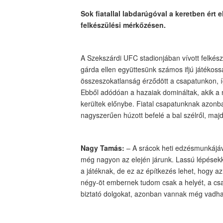
Sok fiatallal labdarúgóval a keretben ért
felkészülési mérkőzésen.
A Szekszárdi UFC stadionjában vívott felkész
gárda ellen együttesünk számos ifjú játékossa
összeszokatlanság érződött a csapatunkon, í
Ebből adódóan a hazaiak domináltak, akik a m
kerültek előnybe. Fiatal csapatunknak azonb
nagyszerűen húzott befelé a bal szélről, majd
Nagy Tamás:
– A srácok heti edzésmunkájáva
még nagyon az elején járunk. Lassú lépésekk
a játéknak, de ez az építkezés lehet, hogy az 
négy-öt embernek tudom csak a helyét, a csap
biztató dolgokat, azonban vannak még vadhajt