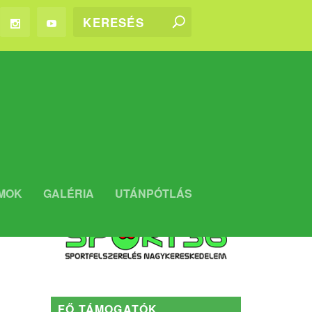
WEBSHOP
MOK
GALÉRIA
UTÁNPÓTLÁS
Kaposvári Rákóczi FC WEBSHOP
FŐ TÁMOGATÓK