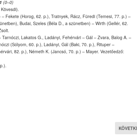
1
(0–0)
 Kövesdi).
) – Fekete (Horog, 62. p.), Tratnyek, Rácz, Füredi (Temesi, 77. p.) –
ünetben), Budai, Szeles (Béla D., a szünetben) – Wirth (Gellér, 62.
Zsolt.
– Tarnóczi, Lakatos G., Ladányi, Fehérvári – Gál – Zvara, Balog A. –
nóczi (Sólyom, 60. p.), Ladányi, Gál (Baki, 70. p.), Rituper –
rvári, 82. p.), Németh K. (Jancsó, 70. p.) – Mayer. Vezetőedző:
p.).
KÖVETK