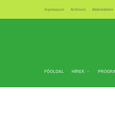
Impresszum
Archívum
Adatvédelem
FŐOLDAL
HÍREK
PROGR
ALAKUL, FO