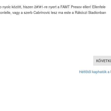
b nyolc között, hiszen 2#!#1-re nyert a FAMT Presov ellen! Ellenfele
onlelle, vagy a szerb Cabrinovic lesz ma este a Rákóczi Stadionban
KÖVETK
Hétfőtől kaphatók a 