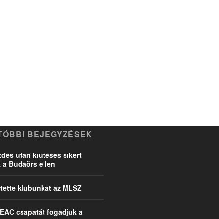
TÓBBI BEJEGYZÉSEK
dés után kiütéses sikert
k a Budaörs ellen
ette klubunkat az MLSZ
EAC csapatát fogadjuk a