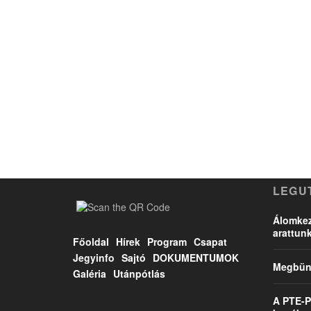
LEGU
Álomkez
arattun
Főoldal
Hírek
Program
Csapat
Jegyinfo
Sajtó
DOKUMENTUMOK
Megbünt
Galéria
Utánpótlás
A PTE-P