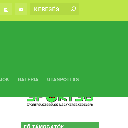
WEBSHOP
MOK
GALÉRIA
UTÁNPÓTLÁS
Kaposvári Rákóczi FC WEBSHOP
FŐ TÁMOGATÓK