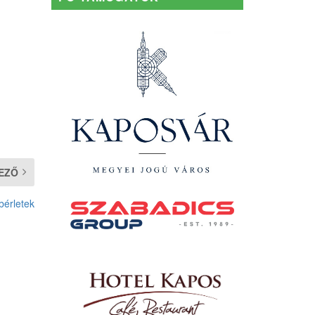
EZŐ
bérletek