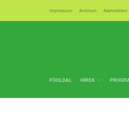
Impresszum
Archívum
Adatvédelem
FŐOLDAL
HÍREK
PROGR
AZ U-9 A 