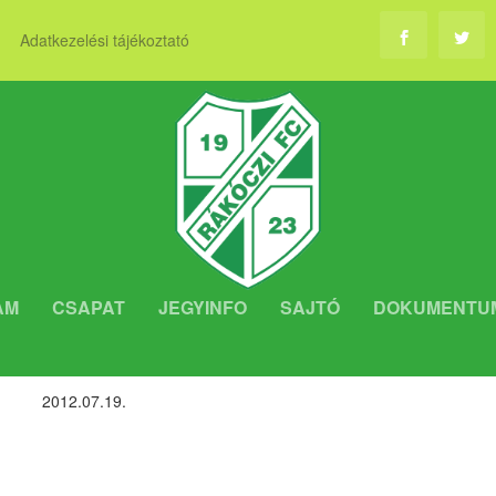
Adatkezelési tájékoztató
AM
CSAPAT
JEGYINFO
SAJTÓ
DOKUMENTU
LEGJOBB NYOLCBAN
2012.07.19.