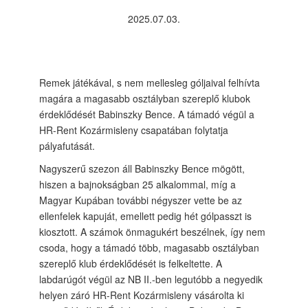
2025.07.03.
Remek játékával, s nem mellesleg góljaival felhívta
magára a magasabb osztályban szereplő klubok
érdeklődését Babinszky Bence. A támadó végül a
HR-Rent Kozármisleny csapatában folytatja
pályafutását.
Nagyszerű szezon áll Babinszky Bence mögött,
hiszen a bajnokságban 25 alkalommal, míg a
Magyar Kupában további négyszer vette be az
ellenfelek kapuját, emellett pedig hét gólpasszt is
kiosztott. A számok önmagukért beszélnek, így nem
csoda, hogy a támadó több, magasabb osztályban
szereplő klub érdeklődését is felkeltette. A
labdarúgót végül az NB II.-ben legutóbb a negyedik
helyen záró HR-Rent Kozármisleny vásárolta ki