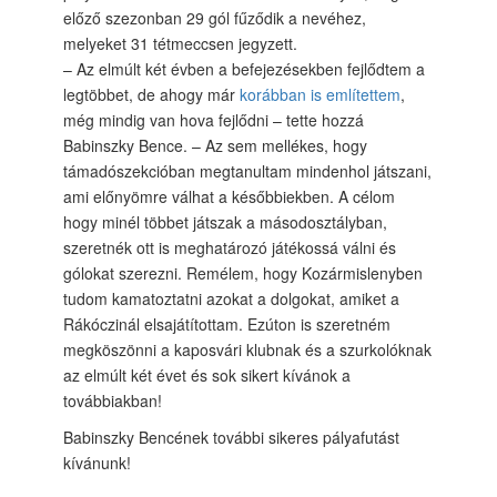
előző szezonban 29 gól fűződik a nevéhez,
melyeket 31 tétmeccsen jegyzett.
– Az elmúlt két évben a befejezésekben fejlődtem a
legtöbbet, de ahogy már
korábban is említettem
,
még mindig van hova fejlődni – tette hozzá
Babinszky Bence. – Az sem mellékes, hogy
támadószekcióban megtanultam mindenhol játszani,
ami előnyömre válhat a későbbiekben. A célom
hogy minél többet játszak a másodosztályban,
szeretnék ott is meghatározó játékossá válni és
gólokat szerezni. Remélem, hogy Kozármislenyben
tudom kamatoztatni azokat a dolgokat, amiket a
Rákóczinál elsajátítottam. Ezúton is szeretném
megköszönni a kaposvári klubnak és a szurkolóknak
az elmúlt két évet és sok sikert kívánok a
továbbiakban!
Babinszky Bencének további sikeres pályafutást
kívánunk!