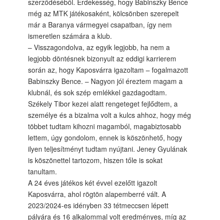
szerződéséből. Érdekesség, hogy Babinszky Bence
még az MTK játékosaként, kölcsönben szerepelt
már a Baranya vármegyei csapatban, így nem
ismeretlen számára a klub.
– Visszagondolva, az egyik legjobb, ha nem a
legjobb döntésnek bizonyult az eddigi karrierem
során az, hogy Kaposvárra igazoltam – fogalmazott
Babinszky Bence. – Nagyon jól éreztem magam a
klubnál, és sok szép emlékkel gazdagodtam.
Székely Tibor kezei alatt rengeteget fejlődtem, a
személye és a bizalma volt a kulcs ahhoz, hogy még
többet tudtam kihozni magamból, magabiztosabb
lettem, úgy gondolom, ennek is köszönhető, hogy
ilyen teljesítményt tudtam nyújtani. Jeney Gyulának
is köszönettel tartozom, hiszen tőle is sokat
tanultam.
A 24 éves játékos két évvel ezelőtt igazolt
Kaposvárra, ahol rögtön alapemberré vált. A
2023/2024-es idényben 33 tétmeccsen lépett
pályára és 16 alkalommal volt eredményes, míg az