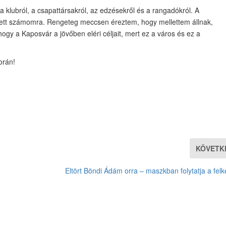
lubról, a csapattársakról, az edzésekről és a rangadókról. A
tett számomra. Rengeteg meccsen éreztem, hogy mellettem állnak,
ogy a Kaposvár a jövőben eléri céljait, mert ez a város és ez a
orán!
KÖVETK
Eltört Böndi Ádám orra – maszkban folytatja a felk