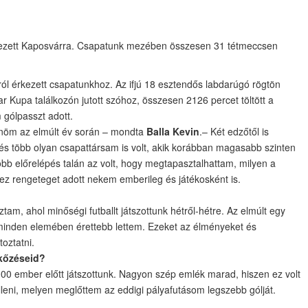
érkezett Kaposvárra. Csapatunk mezében összesen 31 tétmeccsen
ról érkezett csapatunkhoz. Az ifjú 18 esztendős labdarúgó rögtön
ar Kupa találkozón jutott szóhoz, összesen 2126 percet töltött a
m gólpasszt adott.
ődnöm az elmúlt év során – mondta
Balla Kevin
.– Két edzőtől is
és több olyan csapattársam is volt, akik korábban magasabb szinten
yobb előrelépés talán az volt, hogy megtapasztalhattam, milyen a
, ez rengeteget adott nekem emberileg és játékosként is.
am, ahol minőségi futballt játszottunk hétről-hétre. Az elmúlt egy
 minden elemében érettebb lettem. Ezeket az élményeket és
oztatni.
kőzéseid?
0 ember előtt játszottunk. Nagyon szép emlék marad, hiszen ez volt
leni, melyen meglőttem az eddigi pályafutásom legszebb gólját.