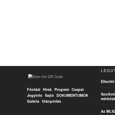
LEGU
Ellenfé
Főoldal
Hírek
Program
Csapat
Szurkol
Jegyinfo
Sajtó
DOKUMENTUMOK
mérkőzé
Galéria
Utánpótlás
Az MLSZ