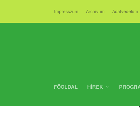
Impresszum
Archívum
Adatvédelem
FŐOLDAL
HÍREK
PROGR
BALLA KEVI