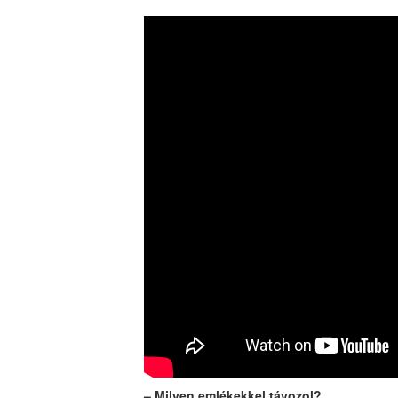
– Milyen emlékekkel távozol?