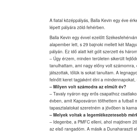
A fiatal középpályás, Balla Kevin egy éve 
lépett pályára zöld-fehérben.
Balla Kevin egy évvel ezelőtt Székesfehérvár
alapember lett, s 29 bajnoki mellett két Magy
pályán. Ez idő alatt két gólt szerzett és háro
– Úgy érzem, minden területen sikerült fejl
tanulhattam, ami nagy előny volt számomra, 
játszottak, tőlük is sokat tanultam. A legnag
felnőtt keret tagjaként élni a mindennapokat
– Milyen volt számodra az elmúlt év?
– Tavaly nyáron egy erős csapathoz csatlakozt
évben, amit Kaposváron tölthettem a futball
tapasztalatokat szeretném a jövőben is kamat
– Melyek voltak a legemlékezetesebb mér
– Idegenbe, a PMFC elleni, ahol majdnem 200
az első rangadóm. A másik a Dunaharaszti el