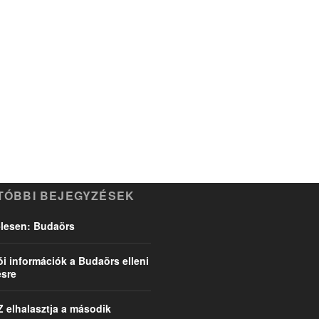
TÓBBI BEJEGYZÉSEK
l-lesen: Budaörs
ói információk a Budaörs elleni
sre
 elhalasztja a második