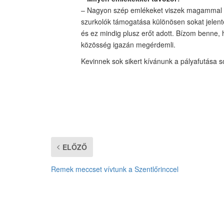
– Nagyon szép emlékeket viszek magammal a k
szurkolók támogatása különösen sokat jelen
és ez mindig plusz erőt adott. Bízom benne, h
közösség igazán megérdemli.
Kevinnek sok sikert kívánunk a pályafutása s
ELŐZŐ
Remek meccset vívtunk a Szentlőrinccel