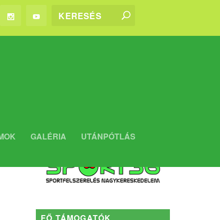
WEBSHOP
MOK
GALÉRIA
UTÁNPÓTLÁS
Kaposvári Rákóczi FC WEBSHOP
FŐ TÁMOGATÓK