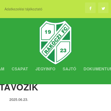
Adatkezelési tájékoztató
AM
CSAPAT
JEGYINFO
SAJTÓ
DOKUMENTU
N SZÉP EMLÉKEKKEL
TÁVOZIK
2025.06.23.