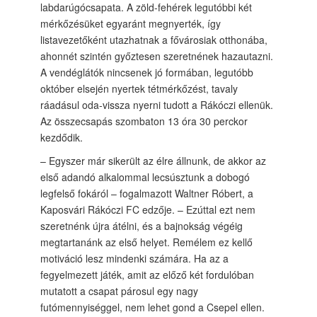
labdarúgócsapata. A zöld-fehérek legutóbbi két
mérkőzésüket egyaránt megnyerték, így
listavezetőként utazhatnak a fővárosiak otthonába,
ahonnét szintén győztesen szeretnének hazautazni.
A vendéglátók nincsenek jó formában, legutóbb
október elsején nyertek tétmérkőzést, tavaly
ráadásul oda-vissza nyerni tudott a Rákóczi ellenük.
Az összecsapás szombaton 13 óra 30 perckor
kezdődik.
– Egyszer már sikerült az élre állnunk, de akkor az
első adandó alkalommal lecsúsztunk a dobogó
legfelső fokáról – fogalmazott Waltner Róbert, a
Kaposvári Rákóczi FC edzője. – Ezúttal ezt nem
szeretnénk újra átélni, és a bajnokság végéig
megtartanánk az első helyet. Remélem ez kellő
motiváció lesz mindenki számára. Ha az a
fegyelmezett játék, amit az előző két fordulóban
mutatott a csapat párosul egy nagy
futómennyiséggel, nem lehet gond a Csepel ellen.