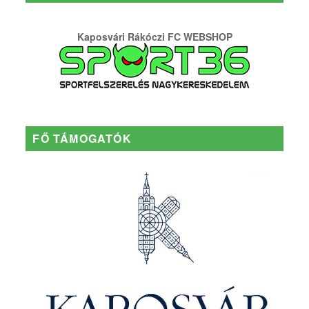
Kaposvári Rákóczi FC WEBSHOP
FŐ TÁMOGATÓK