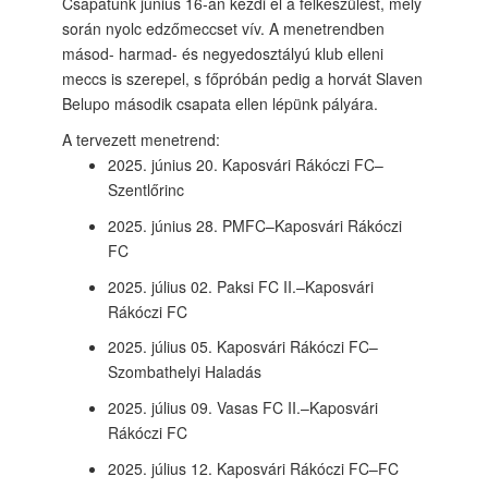
Csapatunk június 16-án kezdi el a felkészülést, mely
során nyolc edzőmeccset vív. A menetrendben
másod- harmad- és negyedosztályú klub elleni
meccs is szerepel, s főpróbán pedig a horvát Slaven
Belupo második csapata ellen lépünk pályára.
A tervezett menetrend:
2025. június 20. Kaposvári Rákóczi FC–
Szentlőrinc
2025. június 28. PMFC–Kaposvári Rákóczi
FC
2025. július 02. Paksi FC II.–Kaposvári
Rákóczi FC
2025. július 05. Kaposvári Rákóczi FC–
Szombathelyi Haladás
2025. július 09. Vasas FC II.–Kaposvári
Rákóczi FC
2025. július 12. Kaposvári Rákóczi FC–FC