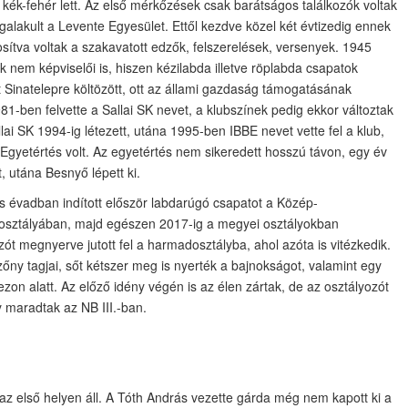
a kék-fehér lett. Az első mérkőzések csak barátságos találkozók voltak
lakult a Levente Egyesület. Ettől kezdve közel két évtizedig ennek
tosítva voltak a szakavatott edzők, felszerelések, versenyek. 1945
 nem képviselői is, hiszen kézilabda illetve röplabda csapatok
 Sinatelepre költözött, ott az állami gazdaság támogatásának
1-ben felvette a Sallai SK nevet, a klubszínek pedig ekkor változtak
lai SK 1994-ig létezett, utána 1995-ben IBBE nevet vette fel a klub,
Egyetértés volt. Az egyetértés nem sikeredett hosszú távon, egy év
t, utána Besnyő lépett ki.
 évadban indított először labdarúgó csapatot a Közép-
sztályában, majd egészen 2017-ig a megyei osztályokban
ozót megnyerve jutott fel a harmadosztályba, ahol azóta is vitézkedik.
ny tagjai, sőt kétszer meg is nyerték a bajnokságot, valamint egy
szezon alatt. Az előző idény végén is az élen zártak, de az osztályozót
 maradtak az NB III.-ban.
 az első helyen áll. A Tóth András vezette gárda még nem kapott ki a