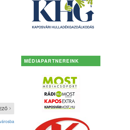
MÉDIAPARTNEREINK
EZŐ
városba