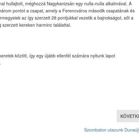
al hullajtott, méghozzá Nagykanizsán egy nulla-nulla alkalmával. A
 három pontot a csapat, amely a Ferencváros második csapatának és
ármegyeiek az így szerzett 28 pontjukkal vezetik a bajnokságot, sőt a
 szerzett kereken harminc találattal.
eretek között, így egy újabb ellenfél számára nyitunk lapot
.
KÖVETK
Szombaton utazunk Dunaúj