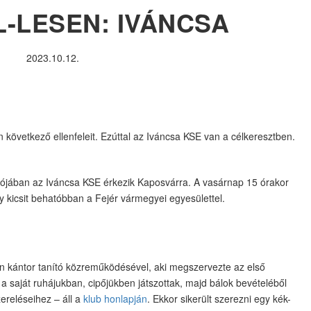
-LESEN: IVÁNCSA
2023.10.12.
következő ellenfeleit. Ezúttal az Iváncsa KSE van a célkeresztben.
ulójában az Iváncsa KSE érkezik Kaposvárra. A vasárnap 15 órakor
 kicsit behatóbban a Fejér vármegyei egyesülettel.
n kántor tanító közreműködésével, aki megszervezte az első
 saját ruhájukban, cipőjükben játszottak, majd bálok bevételéből
zereléseihez – áll a
klub honlapján
. Ekkor sikerült szerezni egy kék-