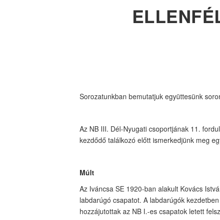
ELLENFÉL
Sorozatunkban bemutatjuk együttesünk soron 
Az NB III. Dél-Nyugati csoportjának 11. ford
kezdődő találkozó előtt ismerkedjünk meg egy
Múlt
Az Iváncsa SE 1920-ban alakult Kovács Istvá
labdarúgó csapatot. A labdarúgók kezdetben a
hozzájutottak az NB I.-es csapatok letett fels