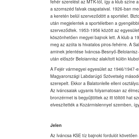
fehér szerelést az MTK-tól, így a klub színe 
a szomszéd falvak csapataival. 1926-ban mega
a keretén belül szerveződött a sportélet. Biz
után megjelentek a sportéletben a gyengébbik
szerveződtek. 1953-1956 között az egyesület
köszönhetően megyei bajnok lett. A klub a 198
meg az azóta is hivatalos piros-fehérre. A Sal
aminek jelentése Iváncsa-Besnyő-Beloianisz-
után először Beloiannisz alakított külön klubo
A Fejér vármegyei egyesület az 1946/1947-es
Magyarországi Labdarúgó Szövetség másodo
szerepelt. Ekkor a Balatonlelle elleni osztály
Az iváncsaiak ugyanis folyamatosan az élmező
bronzérmet is begyűjtöttek az itt töltött hat 
elveszítették a Kozármislennyel szemben, így
Jelen
Az Iváncsa KSE tíz bajnoki fordulót követően