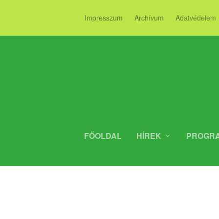
Impresszum
Archívum
Adatvédelem
FŐOLDAL
HÍREK
PROGR