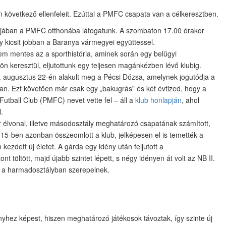
következő ellenfeleit. Ezúttal a PMFC csapata van a célkeresztben.
ulójában a PMFC otthonába látogatunk. A szombaton 17.00 órakor
y kicsit jobban a Baranya vármegyei együttessel.
em mentes az a sporthistória, aminek során egy belügyi
n keresztül, eljutottunk egy teljesen magánkézben lévő klubig.
50. augusztus 22-én alakult meg a Pécsi Dózsa, amelynek jogutódja a
n. Ezt követően már csak egy „bakugrás” és két évtized, hogy a
utball Club (PMFC) nevet vette fel – áll a
klub honlapján
, ahol
.
élvonal, illetve másodosztály meghatározó csapatának számított,
15-ben azonban összeomlott a klub, jelképesen el is temették a
 kezdett új életet. A gárda egy idény után feljutott a
 töltött, majd újabb szintet lépett, s négy idényen át volt az NB II.
leg a harmadosztályban szerepelnek.
ényhez képest, hiszen meghatározó játékosok távoztak, így szinte új