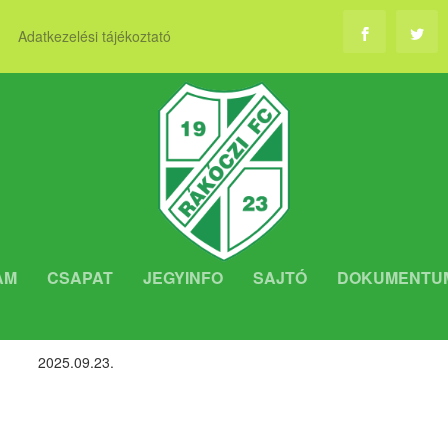
Adatkezelési tájékoztató
AM
CSAPAT
JEGYINFO
SAJTÓ
DOKUMENTU
ÉL-LESEN: PMFC
2025.09.23.