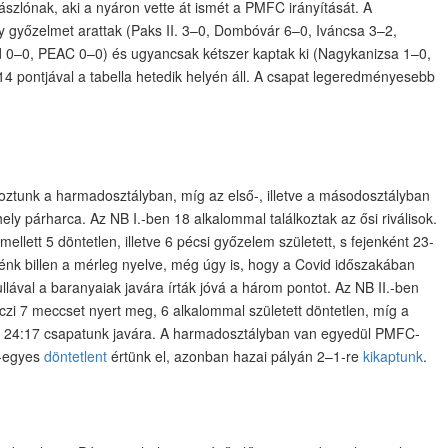
ászlónak, aki a nyáron vette át ismét a PMFC irányítását. A
gy győzelmet arattak (Paks II. 3–0, Dombóvár 6–0, Iváncsa 3–2,
Érd 0–0, PEAC 0–0) és ugyancsak kétszer kaptak ki (Nagykanizsa 1–0,
14 pontjával a tabella hetedik helyén áll. A csapat legeredményesebb
oztunk a harmadosztályban, míg az első-, illetve a másodosztályban
ly párharca. Az NB I.-ben 18 alkalommal találkoztak az ősi riválisok.
llett 5 döntetlen, illetve 6 pécsi győzelem született, s fejenként 23-
felénk billen a mérleg nyelve, még úgy is, hogy a Covid időszakában
lával a baranyaiak javára írták jóvá a három pontot. Az NB II.-ben
zi 7 meccset nyert meg, 6 alkalommal született döntetlen, míg a
 24:17 csapatunk javára. A harmadosztályban van egyedül PMFC-
y-egyes
döntetlent
értünk el, azonban hazai pályán 2–1-re
kikaptunk
.