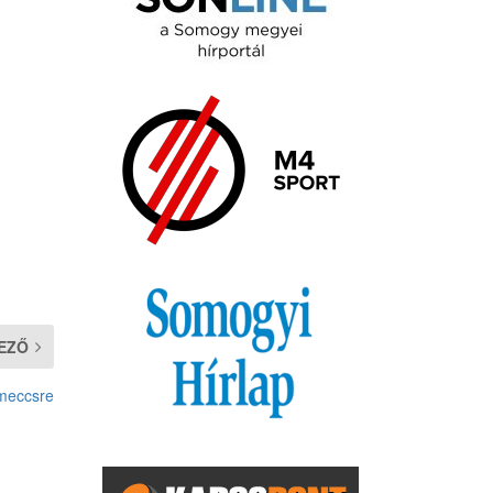
EZŐ
 meccsre