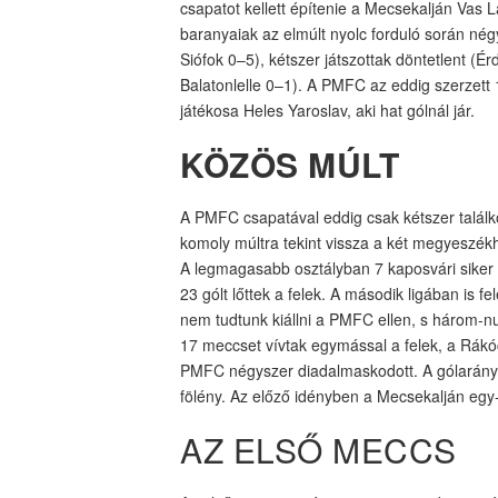
csapatot kellett építenie a Mecsekalján Vas L
baranyaiak az elmúlt nyolc forduló során né
Siófok 0–5), kétszer játszottak döntetlent (
Balatonlelle 0–1). A PMFC az eddig szerzett 
játékosa Heles Yaroslav, aki hat gólnál jár.
KÖZÖS MÚLT
A PMFC csapatával eddig csak kétszer találk
komoly múltra tekint vissza a két megyeszékhe
A legmagasabb osztályban 7 kaposvári siker me
23 gólt lőttek a felek. A második ligában is 
nem tudtunk kiállni a PMFC ellen, s három-nul
17 meccset vívtak egymással a felek, a Rákóc
PMFC négyszer diadalmaskodott. A gólarány
fölény. Az előző idényben a Mecsekalján eg
AZ ELSŐ MECCS