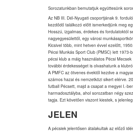
Sorozatunkban bemutatjuk együttesünk soron 
Az NB III. Dél-Nyugati csoportjának 9. ford
kezdődő találkozó előtt ismerkedjünk meg eg
Hosszú, izgalmas, érdekes és fordulatoktól s
nagyegyesülettől, egy városi munkássportkörö
Kicsivel több, mint hetven évvel ezelőtt, 19
Pécsi Munkás Sport Club (PMSC) lett 1973-ba
pécsi klub a máig használatos Pécsi Mecsek F
további érdekességet is olvashatunk a klubról
A PMFC az ötvenes évektől kezdve a magyar 
számos hazai és nemzetközi sikert elérve. 20
futball Pécsett, majd a csapat a megyei I.-ben
harmadosztályba, ahol sorozatban négy szezont
tagja. Ezt követően viszont kiestek, s jelen
JELEN
A pécsiek jelentősen átalakultak az előző id