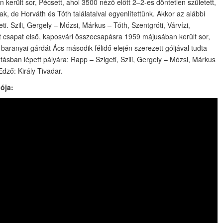
erült sor, Pécsett, ahol 3500 néző előtt 2–2-es döntetlen született,
ak, de Horváth és Tóth találataival egyenlítettünk. Akkor az alábbi
i. Szili, Gergely – Mózsi, Márkus – Tóth, Szentgróti, Várvízi,
t csapat első, kaposvári összecsapásra 1959 májusában került sor,
aranyai gárdát Ács második félidő elején szerezett góljával tudta
tásban lépett pályára: Rapp – Szigeti, Szili, Gergely – Mózsi, Márkus
Edző: Király Tivadar.
lója: