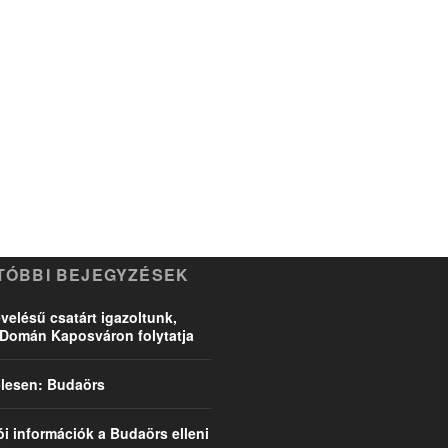
TÓBBI BEJEGYZÉSEK
velésű csatárt igazoltunk,
Domán Kaposváron folytatja
l-lesen: Budaörs
ói információk a Budaörs elleni