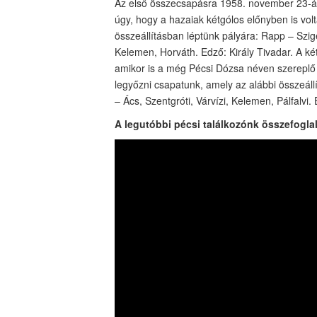
Az első összecsapásra 1958. november 23-án k
úgy, hogy a hazaiak kétgólos előnyben is volt
összeállításban léptünk pályára: Rapp – Sziget
Kelemen, Horváth. Edző: Király Tivadar. A ké
amikor is a még Pécsi Dózsa néven szereplő b
legyőzni csapatunk, amely az alábbi összeállí
– Ács, Szentgróti, Várvízi, Kelemen, Pálfalvi. 
A legutóbbi pécsi találkozónk összefogla