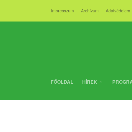
Impresszum
Archívum
Adatvédelem
FŐOLDAL
HÍREK
PROGR
ELLENF