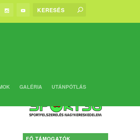
WEBSHOP
MOK
GALÉRIA
UTÁNPÓTLÁS
Kaposvári Rákóczi FC WEBSHOP
FŐ TÁMOGATÓK