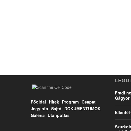
LEGU
Fradi ne
Gágyor 
Főoldal
Hírek
Program
Csapat
Jegyinfo
Sajtó
DOKUMENTUMOK
Ellenfé
Galéria
Utánpótlás
Szurkol