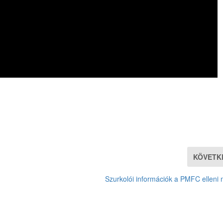
KÖVETK
Szurkolói információk a PMFC elleni