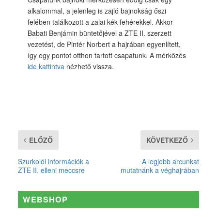
alkalommal, a jelenleg is zajló bajnokság őszi
felében találkozott a zalai kék-fehérekkel. Akkor
Babati Benjámin büntetőjével a ZTE II. szerzett
vezetést, de Pintér Norbert a hajrában egyenlített,
így egy pontot otthon tartott csapatunk. A mérkőzés
ide kattintva
nézhető vissza.
ELŐZŐ
KÖVETKEZŐ
Szurkolói információk a
A legjobb arcunkat
ZTE II. elleni meccsre
mutatnánk a véghajrában
WEBSHOP