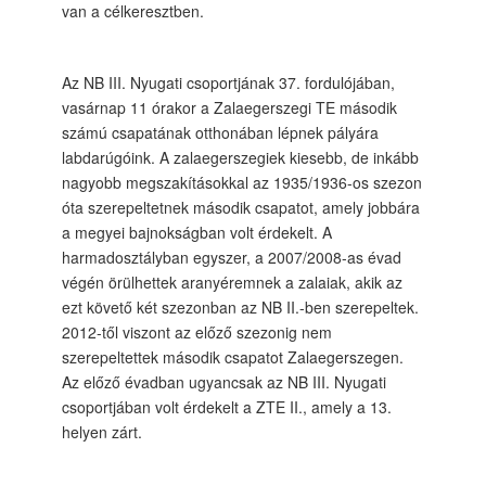
van a célkeresztben.
Az NB III. Nyugati csoportjának 37. fordulójában,
vasárnap 11 órakor a Zalaegerszegi TE második
számú csapatának otthonában lépnek pályára
labdarúgóink. A zalaegerszegiek kiesebb, de inkább
nagyobb megszakításokkal az 1935/1936-os szezon
óta szerepeltetnek második csapatot, amely jobbára
a megyei bajnokságban volt érdekelt. A
harmadosztályban egyszer, a 2007/2008-as évad
végén örülhettek aranyéremnek a zalaiak, akik az
ezt követő két szezonban az NB II.-ben szerepeltek.
2012-től viszont az előző szezonig nem
szerepeltettek második csapatot Zalaegerszegen.
Az előző évadban ugyancsak az NB III. Nyugati
csoportjában volt érdekelt a ZTE II., amely a 13.
helyen zárt.