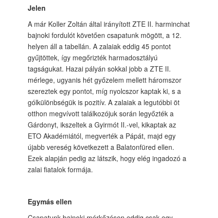
Jelen
A már Koller Zoltán által irányított ZTE II. harminchat
bajnoki fordulót követően csapatunk mögött, a 12.
helyen áll a tabellán. A zalaiak eddig 45 pontot
gyűjtöttek, így megőrizték harmadosztályú
tagságukat. Hazai pályán sokkal jobb a ZTE II.
mérlege, ugyanis hét győzelem mellett háromszor
szereztek egy pontot, míg nyolcszor kaptak ki, s a
gólkülönbségük is pozitív. A zalaiak a legutóbbi öt
otthon megvívott találkozójuk során legyőzték a
Gárdonyt, ikszeltek a Gyirmót II.-vel, kikaptak az
ETO Akadémiától, megverték a Pápát, majd egy
újabb vereség következett a Balatonfüred ellen.
Ezek alapján pedig az látszik, hogy elég ingadozó a
zalai fiatalok formája.
Egymás ellen
Csapatunk bajnoki mérkőzésen eddig csak egy