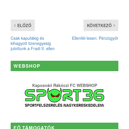
ELŐZŐ
KÖVETKEZŐ
Csak kapufákig és
Ellenfél-lesen: Pénzügyőr
kihagyott tizenegyesig
jutottunk a Fradi II. ellen
WEBSHOP
Kaposvári Rákóczi FC WEBSHOP
FŐ TÁMOGATÓK