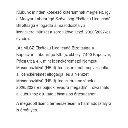
Klubunk minden kötelező kritériumnak megfelelt, így
a Magyar Labdarúgó Szövetség Elsőfokú Licencadó
Bizottsága elfogadta a másodosztályú
licenckérelmünket a soron következő, 2026/2027-es
évadra.
„Az MLSZ Elsőfokú Licencadó Bizottsága a
Kaposvári Labdarúgó Kft. (székhely: 7400 Kaposvár,
Pécsi utca 4.), mint licenckérelmező Nemzeti
Másodosztályú (NB II) licenckérelmét megvizsgálta,
a licenckérelmét elfogadja, és a Nemzeti
Másodosztályú (NB II) licenckérelmezőnek a
2026/2027-es bajnoki évadra megadja” – olvasható
a klubukhoz eljuttatott hivatalos értesítésben.
A megadott licenc természetesen a harmadosztályra
is érvényes.