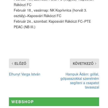
Rákóczi FC
Február 18., vasárnap: NK Koprivnica (horvát 3.
osztály)–Kaposvári Rákóczi FC
Február 24., szombat: Kaposvári Rákóczi FC–PTE
PEAC (NB III.)
ELŐZŐ
KÖVETKEZŐ
Elhunyt Varga István
Hampuk Ádám: góllal,
gólpasszokkal szeretném
segíteni a csapatot
tavasszal
WEBSHOP