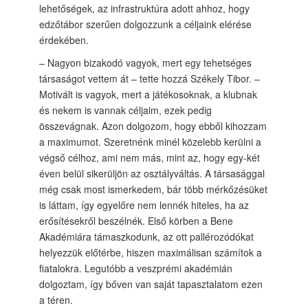
lehetőségek, az infrastruktúra adott ahhoz, hogy
edzőtábor szerűen dolgozzunk a céljaink elérése
érdekében.
– Nagyon bizakodó vagyok, mert egy tehetséges
társaságot vettem át – tette hozzá Székely Tibor. –
Motivált is vagyok, mert a játékosoknak, a klubnak
és nekem is vannak céljaim, ezek pedig
összevágnak. Azon dolgozom, hogy ebből kihozzam
a maximumot. Szeretnénk minél közelebb kerülni a
végső célhoz, ami nem más, mint az, hogy egy-két
éven belül sikerüljön az osztályváltás. A társasággal
még csak most ismerkedem, bár több mérkőzésüket
is láttam, így egyelőre nem lennék hiteles, ha az
erősítésekről beszélnék. Első körben a Bene
Akadémiára támaszkodunk, az ott pallérozódókat
helyezzük előtérbe, hiszen maximálisan számítok a
fiatalokra. Legutóbb a veszprémi akadémián
dolgoztam, így bőven van saját tapasztalatom ezen
a téren.