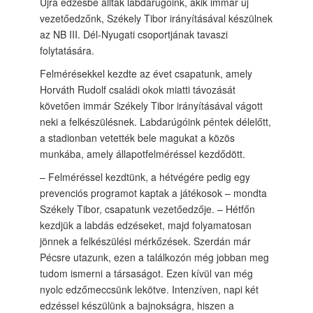
Újra edzésbe álltak labdarúgóink, akik immár új
vezetőedzőnk, Székely Tibor irányításával készülnek
az NB III. Dél-Nyugati csoportjának tavaszi
folytatására.
Felmérésekkel kezdte az évet csapatunk, amely
Horváth Rudolf családi okok miatti távozását
követően immár Székely Tibor irányításával vágott
neki a felkészülésnek. Labdarúgóink péntek délelőtt,
a stadionban vetették bele magukat a közös
munkába, amely állapotfelméréssel kezdődött.
– Felméréssel kezdtünk, a hétvégére pedig egy
prevenciós programot kaptak a játékosok – mondta
Székely Tibor, csapatunk vezetőedzője. – Hétfőn
kezdjük a labdás edzéseket, majd folyamatosan
jönnek a felkészülési mérkőzések. Szerdán már
Pécsre utazunk, ezen a találkozón még jobban meg
tudom ismerni a társaságot. Ezen kívül van még
nyolc edzőmeccsünk lekötve. Intenzíven, napi két
edzéssel készülünk a bajnokságra, hiszen a