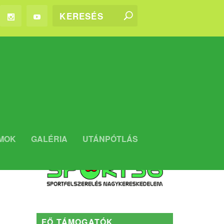
WEBSHOP
MOK
GALÉRIA
UTÁNPÓTLÁS
Kaposvári Rákóczi FC WEBSHOP
FŐ TÁMOGATÓK