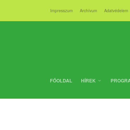
Impresszum
Archívum
Adatvédelem
FŐOLDAL
HÍREK
PROGR
FELMÉRÉSSEL