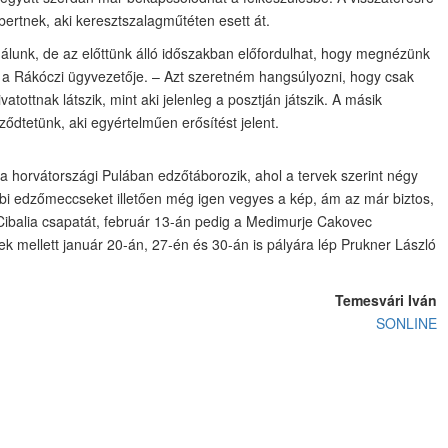
bertnek, aki keresztszalagműtéten esett át.
 nálunk, de az előttünk álló időszakban előfordulhat, hogy megnézünk
, a Rákóczi ügyvezetője. – Azt szeretném hangsúlyozni, hogy csak
atottnak látszik, mint aki jelenleg a posztján játszik. A másik
ődtetünk, aki egyértelműen erősítést jelent.
a horvátországi Pulában edzőtáborozik, ahol a tervek szerint négy
bbi edzőmeccseket illetően még igen vegyes a kép, ám az már biztos,
Cibalia csapatát, február 13-án pedig a Medimurje Cakovec
ek mellett január 20-án, 27-én és 30-án is pályára lép Prukner László
Temesvári Iván
SONLINE