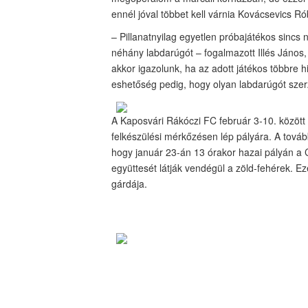
ennél jóval többet kell várnia Kovácsevics Ró
– Pillanatnyilag egyetlen próbajátékos sincs
néhány labdarúgót – fogalmazott Illés János
akkor igazolunk, ha az adott játékos többre hiv
eshetőség pedig, hogy olyan labdarúgót szerz
A Kaposvári Rákóczi FC február 3-10. között 
felkészülési mérkőzésen lép pályára. A tová
hogy január 23-án 13 órakor hazai pályán a 
együttesét látják vendégül a zöld-fehérek. Ez
gárdája.