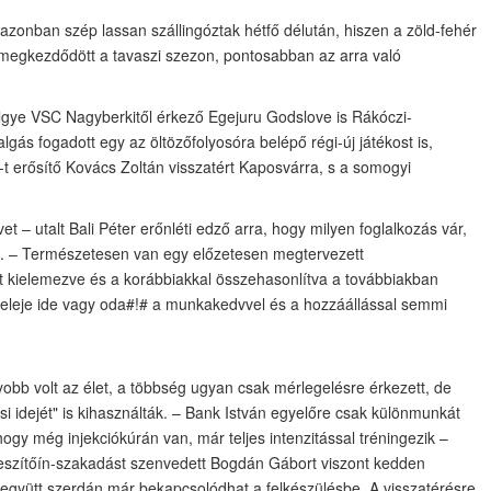
zonban szép lassan szállingóztak hétfő délután, hiszen a zöld-fehér
megkezdődött a tavaszi szezon, pontosabban az arra való
gye VSC Nagyberkitől érkező Egejuru Godslove is Rákóczi-
gás fogadott egy az öltözőfolyosóra belépő régi-új játékost is,
t erősítő Kovács Zoltán visszatért Kaposvárra, s a somogyi
et – utalt Bali Péter erőnléti edző arra, hogy milyen foglalkozás vár,
kra. – Természetesen van egy előzetesen megtervezett
kielemezve és a korábbiakkal összehasonlítva a továbbiakban
eleje ide vagy oda#!# a munkakedvvel és a hozzáállással semmi
obb volt az élet, a többség ugyan csak mérlegelésre érkezett, de
 idejét" is kihasználták. – Bank István egyelőre csak különmunkát
ogy még injekciókúrán van, már teljes intenzitással tréningezik –
eszítőín-szakadást szenvedett Bogdán Gábort viszont kedden
együtt szerdán már bekapcsolódhat a felkészülésbe. A visszatérésre