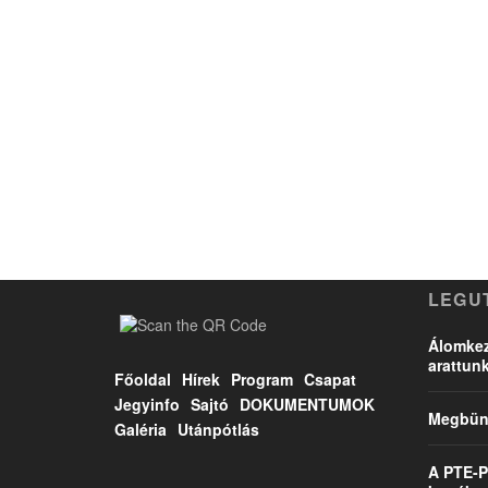
LEGU
Álomkez
arattun
Főoldal
Hírek
Program
Csapat
Jegyinfo
Sajtó
DOKUMENTUMOK
Megbünt
Galéria
Utánpótlás
A PTE-P