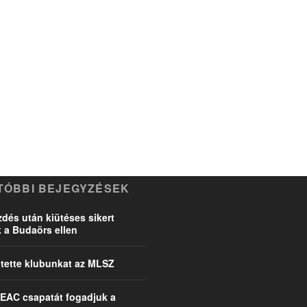
TÓBBI BEJEGYZÉSEK
dés után kiütéses sikert
k a Budaörs ellen
ette klubunkat az MLSZ
EAC csapatát fogadjuk a