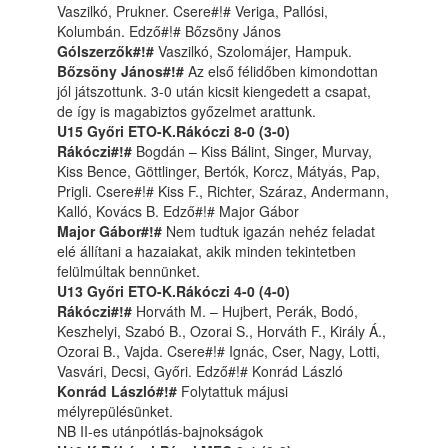
Vaszilkó, Prukner. Csere#!# Veriga, Pallósi,
Kolumbán. Edző#!# Bőzsöny János
Gólszerzők#!#
Vaszilkó, Szolomájer, Hampuk.
Bőzsöny János#!#
Az első félidőben kimondottan
jól játszottunk. 3-0 után kicsit kiengedett a csapat,
de így is magabiztos győzelmet arattunk.
U15 Győri ETO-K.Rákóczi 8-0 (3-0)
Rákóczi#!#
Bogdán – Kiss Bálint, Singer, Murvay,
Kiss Bence, Göttlinger, Bertók, Korcz, Mátyás, Pap,
Prigli. Csere#!# Kiss F., Richter, Száraz, Andermann,
Kalló, Kovács B. Edző#!# Major Gábor
Major Gábor#!#
Nem tudtuk igazán nehéz feladat
elé állítani a hazaiakat, akik minden tekintetben
felülmúltak bennünket.
U13 Győri ETO-K.Rákóczi 4-0 (4-0)
Rákóczi#!#
Horváth M. – Hujbert, Perák, Bodó,
Keszhelyi, Szabó B., Ozorai S., Horváth F., Király Á.,
Ozorai B., Vajda. Csere#!# Ignác, Cser, Nagy, Lotti,
Vasvári, Decsi, Győri. Edző#!# Konrád László
Konrád László#!#
Folytattuk májusi
mélyrepülésünket.
NB II-es utánpótlás-bajnokságok