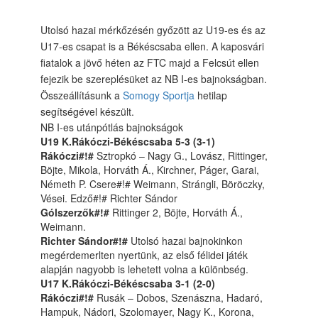
Utolsó hazai mérkőzésén győzött az U19-es és az
U17-es csapat is a Békéscsaba ellen. A kaposvári
fiatalok a jövő héten az FTC majd a Felcsút ellen
fejezik be szereplésüket az NB I-es bajnokságban.
Összeállításunk a
Somogy Sportja
hetilap
segítségével készült.
NB I-es utánpótlás bajnokságok
U19 K.Rákóczi-Békéscsaba 5-3 (3-1)
Rákóczi#!#
Sztropkó – Nagy G., Lovász, Rittinger,
Böjte, Mikola, Horváth Á., Kirchner, Páger, Garai,
Németh P. Csere#!# Weimann, Strángli, Böröczky,
Vései. Edző#!# Richter Sándor
Gólszerzők#!#
Rittinger 2, Böjte, Horváth Á.,
Weimann.
Richter Sándor#!#
Utolsó hazai bajnokinkon
megérdemerlten nyertünk, az első félidei játék
alapján nagyobb is lehetett volna a különbség.
U17 K.Rákóczi-Békéscsaba 3-1 (2-0)
Rákóczi#!#
Rusák – Dobos, Szenászna, Hadaró,
Hampuk, Nádori, Szolomayer, Nagy K., Korona,