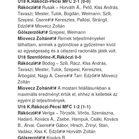
U18 K.Rákóczi-Pécsi MFC 2-1 (0-0)
Rákóczi#!#
Rusák – Horváth Á., Pető, Kiss András,
Tavaszi, Mester, Tulok, Bogdán, Weimann, Szili,
Szepesi. Csere#!# Keresztes, Pallósi, Strángli.
Edző#!# Miovecz Zoltán
Gólszerzők#!#
Szepesi, Weimann
Miovecz Zoltán#!#
Remek teljesítményeket
láthattam, aminek a gyümölcse a győzelmen kívül
az egységesség és a célszerű racionális játék volt.
U18 Szentlőrinc-K.Rákóczi 0-0
Rákóczi#!#
Bódog – Szili, Rácz, Kiss András,
Tavaszi, Mester, Tulok, Szepesi, Keresztes,
Árbogást, Nagy A. Csere#!# Tarr. Edző#!# Miovecz
Zoltán
Miovecz Zoltán#!#
A mostani felállásunkban a
maximális eredményt értük el, ehhez is kellettek az
egyéni jó teljesítmények.
U16 K.Rákóczi-Pécsi MFC 1-2 (1-1)
Rákóczi#!#
Veriga – Törzsök, Vörös, Szenászna,
Hadaró, Kovács A., Zsebe, Hampuk, Csáki, Kovács
B., Árvai. Csere#!# Gábor, Hirsch, Zrinyi, Stan,
Vadász, Kiss K. Edző#!# Horváth Zoltán
Gólszerző#!#
Kovács B.