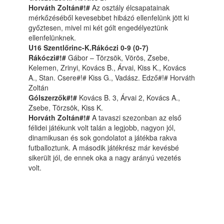
Horváth Zoltán#!#
Az osztály élcsapatainak
mérkőzéséből kevesebbet hibázó ellenfelünk jött ki
győztesen, mivel mi két gólt engedélyeztünk
ellenfelünknek.
U16 Szentlőrinc-K.Rákóczi 0-9 (0-7)
Rákóczi#!#
Gábor – Törzsök, Vörös, Zsebe,
Kelemen, Zrinyi, Kovács B., Árvai, Kiss K., Kovács
A., Stan. Csere#!# Kiss G., Vadász. Edző#!# Horváth
Zoltán
Gólszerzők#!#
Kovács B. 3, Árvai 2, Kovács A.,
Zsebe, Törzsök, Kiss K.
Horváth Zoltán#!#
A tavaszi szezonban az első
félidei játékunk volt talán a legjobb, nagyon jól,
dinamikusan és sok gondolatot a játékba rakva
futballoztunk. A második játékrész már kevésbé
sikerült jól, de ennek oka a nagy arányú vezetés
volt.