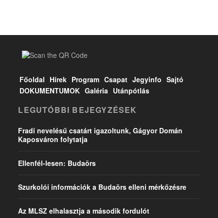
Főoldal
Hírek
Program
Csapat
Jegyinfo
Sajtó
DOKUMENTUMOK
Galéria
Utánpótlás
LEGUTÓBBI BEJEGYZÉSEK
Fradi nevelésű csatárt igazoltunk, Gágyor Domán
Kaposváron folytatja
Ellenfél-lesen: Budaörs
Szurkolói információk a Budaörs elleni mérkőzésre
Az MLSZ elhalasztja a második fordulót