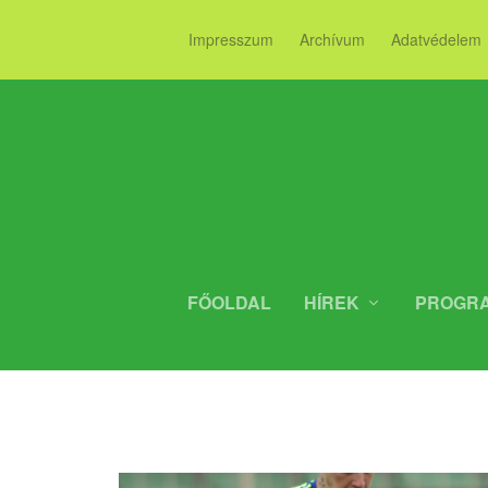
Impresszum
Archívum
Adatvédelem
FŐOLDAL
HÍREK
PROGR
GYŐZELEMME