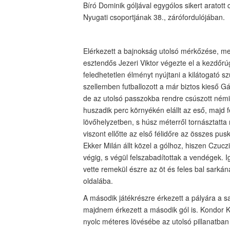
Bíró Dominik góljával egygólos sikert aratot
Nyugati csoportjának 38., zárófordulójában.
Elérkezett a bajnokság utolsó mérkőzése, me
esztendős Jezeri Viktor végezte el a kezdőr
feledhetetlen élményt nyújtani a kilátogató s
szellemben futballozott a már biztos kieső Gá
de az utolsó passzokba rendre csúszott némi 
huszadik perc környékén elállt az eső, majd 
lövőhelyzetben, s húsz méterről tornásztatta m
viszont ellőtte az első félidőre az összes 
Ekker Milán állt közel a gólhoz, hiszen Czucz
végig, s végül felszabadítottak a vendégek. I
vette remekül észre az öt és feles bal sarkáná
oldalába.
A második játékrészre érkezett a pályára a sa
majdnem érkezett a második gól is. Kondor Kri
nyolc méteres lövésébe az utolsó pillanatban