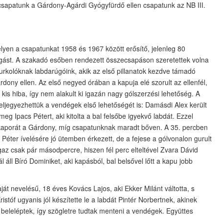
t csapatunk a Gárdony-Agárdi Gyógyfürdő ellen csapatunk az NB III.
lyen a csapatunkat 1958 és 1967 között erősítő, jelenleg 80
úgást. A szakadó esőben rendezett összecsapáson szeretettek volna
zurkolóknak labdarúgóink, akik az első pillanatok kezdve támadó
rdony ellen. Az első negyed órában a kapuja elé szorult az ellenfél,
kis hiba, így nem alakult ki igazán nagy gólszerzési lehetőség. A
feljegyezhettük a vendégek első lehetőségét is: Damásdi Alex került
eg Ipacs Pétert, aki kitolta a bal felsőbe igyekvő labdát. Ezzel
puskaporát a Gárdony, míg csapatunknak maradt bőven. A 35. percben
i Péter ívelésére jó ütemben érkezett, de a fejese a gólvonalon gurult
gaz csak pár másodpercre, hiszen fél perc elteltével Zvara Dávid
l áll Bíró Dominiket, aki kapásból, bal belsővel lőtt a kapu jobb
ját nevelésű, 18 éves Kovács Lajos, aki Ekker Milánt váltotta, s
stóf ugyanis jól készítette le a labdát Pintér Norbertnek, akinek
 beleléptek, így szögletre tudtak menteni a vendégek. Együttes