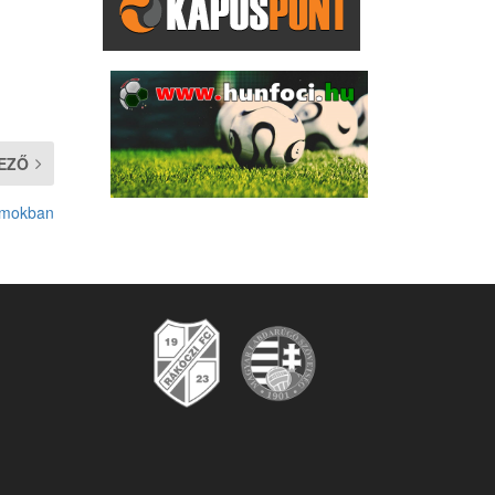
EZŐ
ámokban