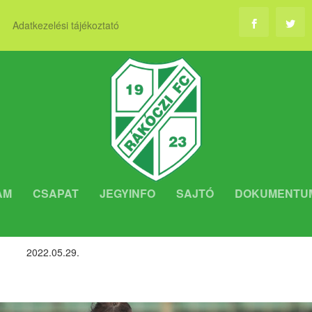
Adatkezelési tájékoztató
AM
CSAPAT
JEGYINFO
SAJTÓ
DOKUMENTU
L ZÁRTUK A SZEZONT
2022.05.29.