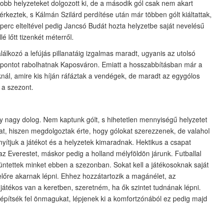
yobb helyzeteket dolgozott ki, de a második gól csak nem akart
rkeztek, s Kálmán Szilárd perdítése után már többen gólt kiáltattak,
z perc elteltével pedig Jancsó Budát hozta helyzetbe saját nevelésű
 lőtt tizenkét méterről.
álkozó a lefújás pillanatáig izgalmas maradt, ugyanis az utolsó
 pontot rabolhatnak Kaposváron. Emiatt a hosszabbításban már a
nál, amire kis híján ráfáztak a vendégek, de maradt az egygólos
 a szezont.
y nagy dolog. Nem kaptunk gólt, s hihetetlen mennyiségű helyzetet
at, hiszen megdolgoztak érte, hogy gólokat szerezzenek, de valahol
nyítjuk a játékot és a helyzetek kimaradnak. Hektikus a csapat
 Everestet, máskor pedig a holland mélyföldön járunk. Futballal
üntettek minket ebben a szezonban. Sokat kell a játékosoknak saját
előre akarnak lépni. Ehhez hozzátartozik a magánélet, az
átékos van a keretben, szeretném, ha ők szintet tudnának lépni.
építsék fel önmagukat, lépjenek ki a komfortzónából ez pedig majd