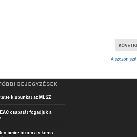
KÖVETK
A szezon sz
TÓBBI BEJEGYZÉSEK
ette klubunkat az MLSZ
EAC csapatát fogadjuk a
n
Benjámin: bízom a sikeres