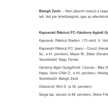
Balogh Zsolt:
– Nem játszott rosszul a csapat
telt. Volt pár lehetőségünk, igaz az ellenfel
Kaposvári Rákóczi FC–Gárdony-Agárdi Gy
Kaposvár, Rákóczi Stadion, 170 néző. V.: Hol
Kaposvári Rákóczi FC: Ipacs – Czuczi (Harsá
Sz., a 61. percben), Mayer M., Ekker (Kovács 
Vezetőedző: Nagy Tamás.
Gárdony-Agári Gyógyfürdő: Czerula – Bika (Né
Hajas, Gere (Oláh D., a 63. percben), Hidvég
Vezetőedző: Balogh Zsolt.
Gólszerző: Bíró D. (a 35. percben).
Sárga lap: Jancsó (a 88. percben), illetve Fö