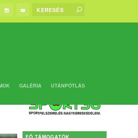
WEBSHOP
MOK
GALÉRIA
UTÁNPÓTLÁS
Kaposvári Rákóczi FC WEBSHOP
FŐ TÁMOGATÓK