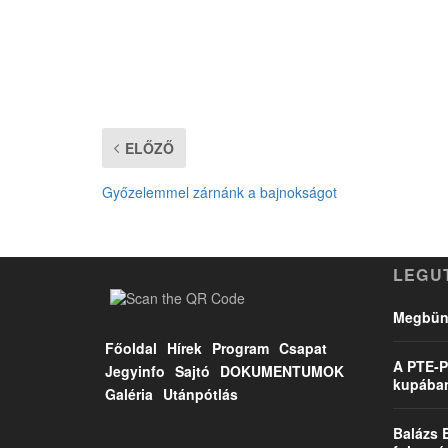
ELŐZŐ
Győzelemmel zárnánk a bajnokságot
LEGU
Megbünt
Főoldal
Hírek
Program
Csapat
A PTE-P
Jegyinfo
Sajtó
DOKUMENTUMOK
kupába
Galéria
Utánpótlás
Balázs 