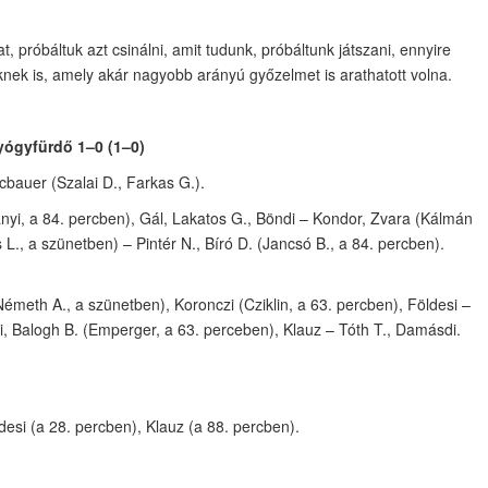
, próbáltuk azt csinálni, amit tudunk, próbáltunk játszani, ennyire
ünknek is, amely akár nagyobb arányú győzelmet is arathatott volna.
ógyfürdő 1–0 (1–0)
cbauer (Szalai D., Farkas G.).
nyi, a 84. percben), Gál, Lakatos G., Böndi – Kondor, Zvara (Kálmán
L., a szünetben) – Pintér N., Bíró D. (Jancsó B., a 84. percben).
meth A., a szünetben), Koronczi (Cziklin, a 63. percben), Földesi –
i, Balogh B. (Emperger, a 63. perceben), Klauz – Tóth T., Damásdi.
ldesi (a 28. percben), Klauz (a 88. percben).