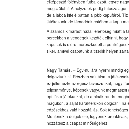
elképesztő fölényben futballozott, egyre nag
megszületni. A helyzetek pedig futószalagon é
de a labda kifelé pattan a jobb kapufáról. Tí
játékosunk, de támadónk estében a kapu mellé
A számos kimaradt hazai lehetőség miatt a tal
percekben a vendégek kezdték elhinni, hogy
kapusuk is előre merészkedett a pontrúgások
siker, amivel csapatunk a tizedik helyen zárta
Nagy Tamás:
– Egy-nullára nyerni mindig eg
dolgoztunk ki. Részben sajnálom a játékosok
ez jellemezte az egész tavaszunkat, hogy irá
teljesítménye, képesek vagyunk megmászni az
építjük a játékunkat, de a hibák rendre megb
magukon, a saját karakterükön dolgozni, ha 
edzésekhez való hozzáállás. Sok tehetséges j
Menjenek a dolgok elé, legyenek proaktívak, 
hozzátesz a csapat minőségéhez.