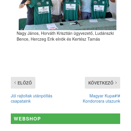
Nagy János, Horváth Krisztián ügyvezető, Ludánszki
Bence, Herczeg Erik elnök és Kertész Tamás
ELŐZŐ
KÖVETKEZŐ
Jól rajtoltak utánpótlás
Magyar Kupa#!#
csapataink
Kondorosra utazunk
WEBSHOP