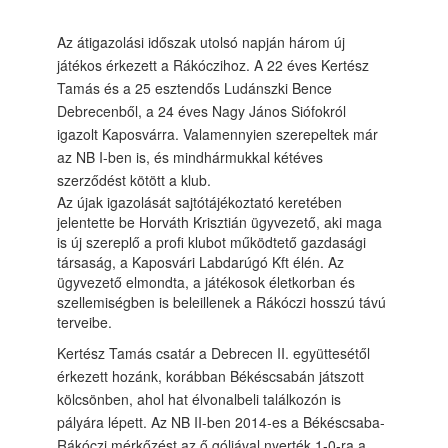
Az átigazolási időszak utolsó napján három új
játékos érkezett a Rákóczihoz. A 22 éves Kertész
Tamás és a 25 esztendős Ludánszki Bence
Debrecenből, a 24 éves Nagy János Siófokról
igazolt Kaposvárra. Valamennyien szerepeltek már
az NB I-ben is, és mindhármukkal kétéves
szerződést kötött a klub.
Az újak igazolását sajtótájékoztató keretében
jelentette be Horváth Krisztián ügyvezető, aki maga
is új szereplő a profi klubot működtető gazdasági
társaság, a Kaposvári Labdarúgó Kft élén. Az
ügyvezető elmondta, a játékosok életkorban és
szellemiségben is beleillenek a Rákóczi hosszú távú
terveibe.
Kertész Tamás csatár a Debrecen II. együttesétől
érkezett hozánk, korábban Békéscsabán játszott
kölcsönben, ahol hat élvonalbeli találkozón is
pályára lépett. Az NB II-ben 2014-es a Békéscsaba-
Rákóczi mérkőzést az ő góljával nyerték 1-0-ra a