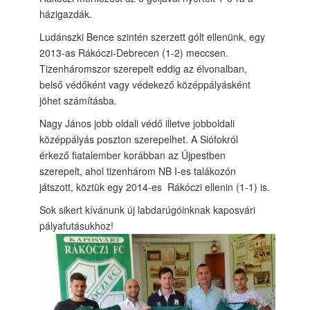
házigazdák.
Ludánszki Bence szintén szerzett gólt ellenünk, egy
2013-as Rákóczi-Debrecen (1-2) meccsen.
Tizenháromszor szerepelt eddig az élvonalban,
belső védőként vagy védekező középpályásként
jöhet számításba.
Nagy János jobb oldali védő illetve jobboldali
középpályás poszton szerepelhet. A Siófokról
érkező fiatalember korábban az Újpestben
szerepelt, ahol tizenhárom NB I-es talákozón
játszott, köztük egy 2014-es Rákóczi ellenin (1-1) is.
Sok sikert kívánunk új labdarúgóinknak kaposvári
pályafutásukhoz!