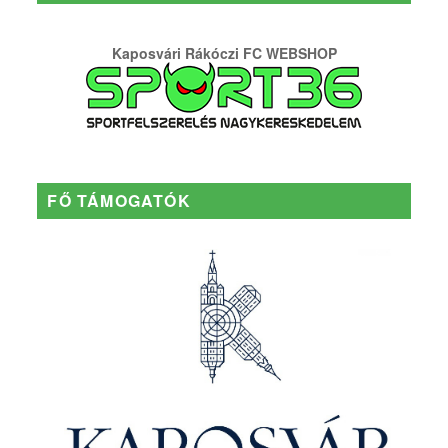
Kaposvári Rákóczi FC WEBSHOP
FŐ TÁMOGATÓK