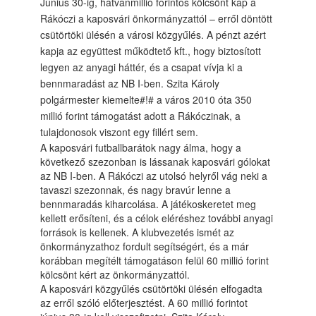
Június 30-ig, hatvanmillió forintos kölcsönt kap a
Rákóczi a kaposvári önkormányzattól – erről döntött
csütörtöki ülésén a városi közgyűlés. A pénzt azért
kapja az együttest működtető kft., hogy biztosított
legyen az anyagi háttér, és a csapat vívja ki a
bennmaradást az NB I-ben. Szita Károly
polgármester kiemelte#!# a város 2010 óta 350
millió forint támogatást adott a Rákóczinak, a
tulajdonosok viszont egy fillért sem.
A kaposvári futballbarátok nagy álma, hogy a
következő szezonban is lássanak kaposvári gólokat
az NB I-ben. A Rákóczi az utolsó helyről vág neki a
tavaszi szezonnak, és nagy bravúr lenne a
bennmaradás kiharcolása. A játékoskeretet meg
kellett erősíteni, és a célok eléréshez további anyagi
források is kellenek. A klubvezetés ismét az
önkormányzathoz fordult segítségért, és a már
korábban megítélt támogatáson felül 60 millió forint
kölcsönt kért az önkormányzattól.
A kaposvári közgyűlés csütörtöki ülésén elfogadta
az erről szóló előterjesztést. A 60 millió forintot