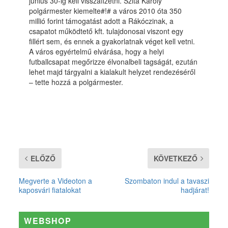
június 30-ig kell visszafizetni. Szita Károly
polgármester kiemelte#!# a város 2010 óta 350
millió forint támogatást adott a Rákóczinak, a
csapatot működtető kft. tulajdonosai viszont egy
fillért sem, és ennek a gyakorlatnak véget kell vetni.
A város egyértelmű elvárása, hogy a helyi
futballcsapat megőrizze élvonalbeli tagságát, ezután
lehet majd tárgyalni a kialakult helyzet rendezéséről
– tette hozzá a polgármester.
ELŐZŐ
KÖVETKEZŐ
Megverte a Videoton a
Szombaton indul a tavaszi
kaposvári fiatalokat
hadjárat!
WEBSHOP