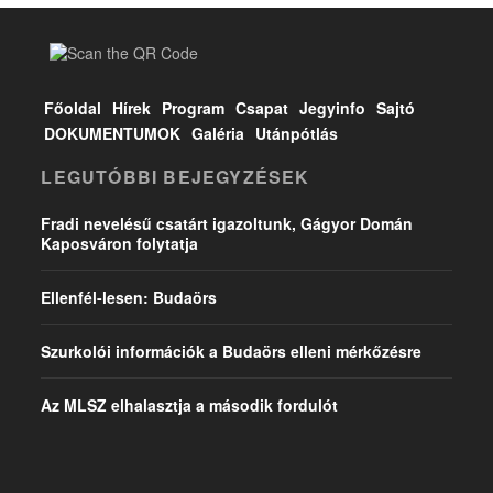
Főoldal
Hírek
Program
Csapat
Jegyinfo
Sajtó
DOKUMENTUMOK
Galéria
Utánpótlás
LEGUTÓBBI BEJEGYZÉSEK
Fradi nevelésű csatárt igazoltunk, Gágyor Domán
Kaposváron folytatja
Ellenfél-lesen: Budaörs
Szurkolói információk a Budaörs elleni mérkőzésre
Az MLSZ elhalasztja a második fordulót