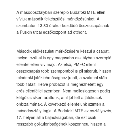
A másodosztályban szereplő Budafoki MTE ellen
vívjuk második felkészülési mérkőzésünket. A
szombaton 13.30 órakor kezdődő összecsapásnak
a Puskin utcai edzőközpont ad otthont.
Második előkészületi mérkőzésére készül a csapat,
melyet ezúttal is egy magasabb osztályban szereplő
ellenfél ellen vív majd. Az első, PMFC elleni
összecsapás több szempontból is jól sikerült, hiszen
mindenki játéklehetőséghez jutott, a szakmai stáb
több fiatalt, illetve próbázót is megnézhetett egy
erős ellenféllel szemben. Nem melleslegesen pedig
kétgólos sikert arattunk, ami jót tett a játékosok
önbizalmának. A következő ellenfelünk szintén a
másodosztály tagja. A Budafoki MTE az osztályozós,
17. helyen áll a bajnokságában, de ezt csak
rosszabb gólkülönbségének köszönheti, hiszen a