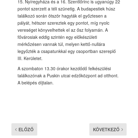
15. Nyíregyháza és a 16. Szentlőrinc is ugyanúgy 22
pontot szerzett a téli szünetig. A budapestiek húsz
találkozó során ötször hagyták el győztesen a
pályát, hétszer szereztek egy pontot, míg nyolc
vereséget könyvelhettek el az ősz folyamán. A
fővárosiak eddig szintén egy előkészületi
mérkőzésen vannak túl, melyen kettő-nullára
legyőzték a csapatunkkal egy csoportban szereplő
III. Kerületet.
A szombaton 13.30 órakor kezdődő felkészülési
találkozónak a Puskin utcai edzőközpont ad otthont.
A belépés díjtalan.
ELŐZŐ
KÖVETKEZŐ