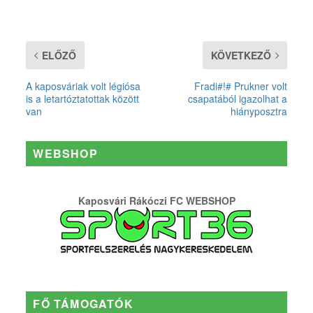
ELŐZŐ
KÖVETKEZŐ
A kaposváriak volt légiósa
Fradi#!# Prukner volt
is a letartóztatottak között
csapatából igazolhat a
van
hiányposztra
WEBSHOP
Kaposvári Rákóczi FC WEBSHOP
FŐ TÁMOGATÓK