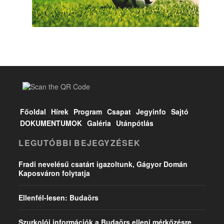
Főoldal
Hírek
Program
Csapat
Jegyinfo
Sajtó
DOKUMENTUMOK
Galéria
Utánpótlás
LEGUTÓBBI BEJEGYZÉSEK
Fradi nevelésű csatárt igazoltunk, Gágyor Domán
Kaposváron folytatja
Ellenfél-lesen: Budaörs
Szurkolói információk a Budaörs elleni mérkőzésre