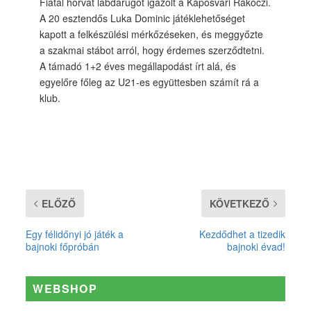
Fiatal horvát labdarúgót igazolt a Kaposvári Rákóczi.
A 20 esztendős Luka Dominic játéklehetőséget
kapott a felkészülési mérkőzéseken, és meggyőzte
a szakmai stábot arról, hogy érdemes szerződtetni.
A támadó 1+2 éves megállapodást írt alá, és
egyelőre főleg az U21-es együttesben számít rá a
klub.
ELŐZŐ
KÖVETKEZŐ
Egy félidőnyi jó játék a
Kezdődhet a tizedik
bajnoki főpróbán
bajnoki évad!
WEBSHOP