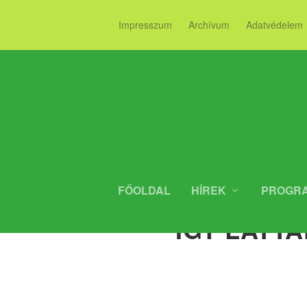
Impresszum
Archívum
Adatvédelem
FŐOLDAL
HÍREK
PROGR
ÍGY LÁTT