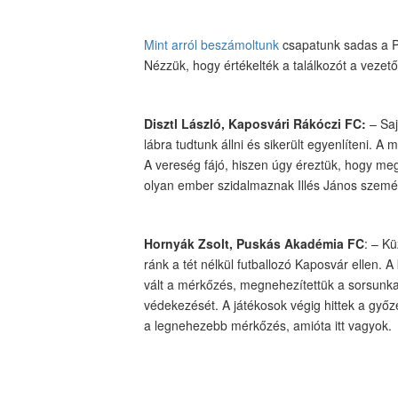
Mint arról beszámoltunk
csapatunk sadas a P
Nézzük, hogy értékelték a találkozót a vezet
Disztl László, Kaposvári Rákóczi FC:
– Saj
lábra tudtunk állni és sikerült egyenlíteni. A
A vereség fájó, hiszen úgy éreztük, hogy meg
olyan ember szidalmaznak Illés János személy
Hornyák Zsolt, Puskás Akadémia FC
: – K
ránk a tét nélkül futballozó Kaposvár ellen. 
vált a mérkőzés, megnehezítettük a sorsunkat.
védekezését. A játékosok végig hittek a győz
a legnehezebb mérkőzés, amióta itt vagyok.