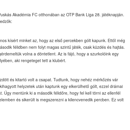
uskás Akadémia FC otthonában az OTP Bank Liga 28. játéknapján.
őedzők:
nos kísért minket az, hogy az első percekben gólt kapunk. Ettől még
 második félidben nem folyt magas szintű játék, csak küzdés és hajtás.
érdemeltük volna a döntetlent. Az is fájó, hogy a szurkolóink egy
ében, aki rengeteget tett a klubért.
üzdött és kitartó volt a csapat. Tudtunk, hogy nehéz mérkőzés vár
A kihagyott helyzetek után kaptunk egy elkerülhető gólt, ezzel drámai
 Úgy mentünk ki a második félidőre, hogy fel kell törni az ellenfél
elemben és sikerült is megszerezni a kilencvenedik percben. Ez volt