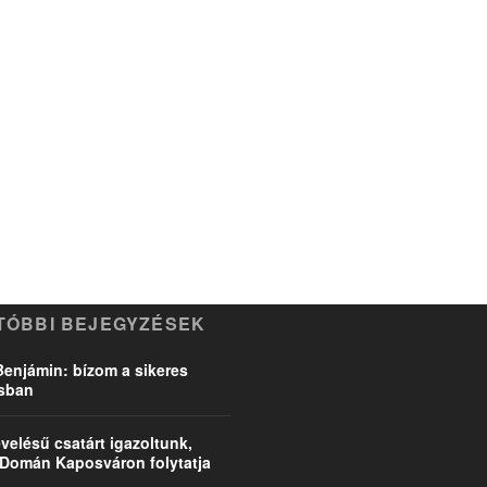
TÓBBI BEJEGYZÉSEK
Benjámin: bízom a sikeres
ásban
velésű csatárt igazoltunk,
Domán Kaposváron folytatja