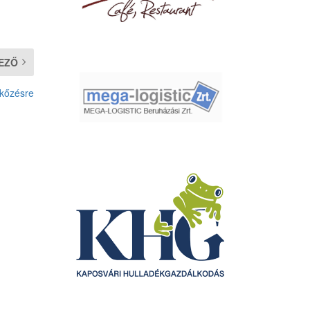
EZŐ
rkőzésre