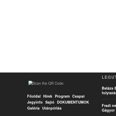
LEGU
Balázs 
folytat
Főoldal
Hírek
Program
Csapat
Jegyinfo
Sajtó
DOKUMENTUMOK
Fradi ne
Galéria
Utánpótlás
Gágyor 