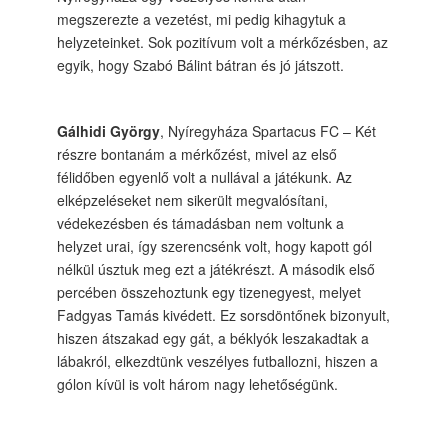
megszerezte a vezetést, mi pedig kihagytuk a
helyzeteinket. Sok pozitívum volt a mérkőzésben, az
egyik, hogy Szabó Bálint bátran és jó játszott.
Gálhidi György
, Nyíregyháza Spartacus FC – Két
részre bontanám a mérkőzést, mivel az első
félidőben egyenlő volt a nullával a játékunk. Az
elképzeléseket nem sikerült megvalósítani,
védekezésben és támadásban nem voltunk a
helyzet urai, így szerencsénk volt, hogy kapott gól
nélkül úsztuk meg ezt a játékrészt. A második első
percében összehoztunk egy tizenegyest, melyet
Fadgyas Tamás kivédett. Ez sorsdöntőnek bizonyult,
hiszen átszakad egy gát, a béklyók leszakadtak a
lábakról, elkezdtünk veszélyes futballozni, hiszen a
gólon kívül is volt három nagy lehetőségünk.