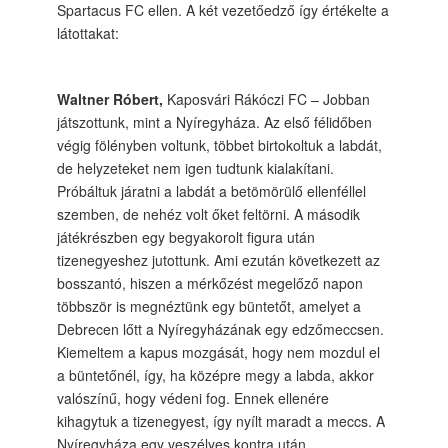
Spartacus FC ellen. A két vezetőedző így értékelte a
látottakat:
Waltner Róbert,
Kaposvári Rákóczi FC – Jobban
játszottunk, mint a Nyíregyháza. Az első félidőben
végig fölényben voltunk, többet birtokoltuk a labdát,
de helyzeteket nem igen tudtunk kialakítani.
Próbáltuk járatni a labdát a betömörülő ellenféllel
szemben, de nehéz volt őket feltörni. A második
játékrészben egy begyakorolt figura után
tizenegyeshez jutottunk. Ami ezután következett az
bosszantó, hiszen a mérkőzést megelőző napon
többször is megnéztünk egy büntetőt, amelyet a
Debrecen lőtt a Nyíregyházának egy edzőmeccsen.
Kiemeltem a kapus mozgását, hogy nem mozdul el
a büntetőnél, így, ha középre megy a labda, akkor
valószínű, hogy védeni fog. Ennek ellenére
kihagytuk a tizenegyest, így nyílt maradt a meccs. A
Nyíregyháza egy veszélyes kontra után