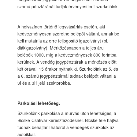
számú pénztáránál tudják érvényesíteni szurkolóink.
A helyszínen történő jegyvásárlás esetén, aki
kedvezményesen szeretne belépőt váltani, annak be
kell mutatnia az erre feljogosító igazolványt (pl.
diákigazolvány). Mérkőzésnapon a teljes áru
belépők 1000, míg a kedvezményesek 800 forintba
kerülnek. A vendég jegypénztárak a mérkőzés előtt
két órával, 15 órakor nyitnak ki. Szurkolóink az 5. és
a 6. számú jegypénztárnál tudnak belépőt váltani a
3I és a 3H jelű szektorokba.
Parkolási lehetőség:
Szurkolóink parkolása a murvás úton lehetséges, a
Bicske-Csákvár kereszteződésnél. Bicske felé hajtva
tudnak behajtani hátulról a vendégek szurkolók az
autóikkal.