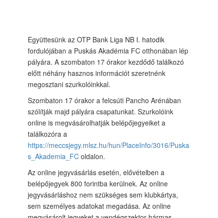
Együttesünk az OTP Bank Liga NB I. hatodik
fordulójában a Puskás Akadémia FC otthonában lép
pályára. A szombaton 17 órakor kezdődő találkozó
előtt néhány hasznos információt szeretnénk
megosztani szurkolóinkkal.
Szombaton 17 órakor a felcsúti Pancho Arénában
szólítják majd pályára csapatunkat. Szurkolóink
online is megvásárolhatják belépőjegyeiket a
találkozóra a
https://meccsjegy.mlsz.hu/hun/PlaceInfo/3016/Puska
s_Akademia_FC
oldalon.
Az online jegyvásárlás esetén, elővételben a
belépőjegyek 800 forintba kerülnek. Az online
jegyvásárláshoz nem szükséges sem klubkártya,
sem személyes adatokat megadása. Az online
megvásárolt jegyeket a vendégszektor hármas