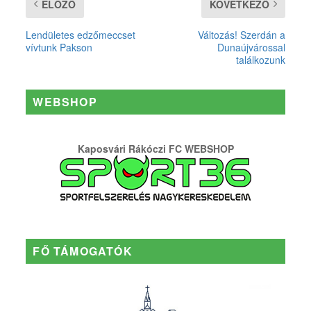
ELŐZŐ
KÖVETKEZŐ
Lendületes edzőmeccset
Változás! Szerdán a
vívtunk Pakson
Dunaújvárossal
találkozunk
WEBSHOP
Kaposvári Rákóczi FC WEBSHOP
FŐ TÁMOGATÓK