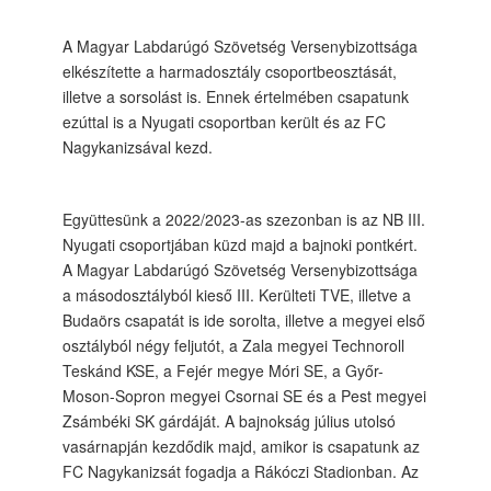
A Magyar Labdarúgó Szövetség Versenybizottsága
elkészítette a harmadosztály csoportbeosztását,
illetve a sorsolást is. Ennek értelmében csapatunk
ezúttal is a Nyugati csoportban került és az FC
Nagykanizsával kezd.
Együttesünk a 2022/2023-as szezonban is az NB III.
Nyugati csoportjában küzd majd a bajnoki pontkért.
A Magyar Labdarúgó Szövetség Versenybizottsága
a másodosztályból kieső III. Kerülteti TVE, illetve a
Budaörs csapatát is ide sorolta, illetve a megyei első
osztályból négy feljutót, a Zala megyei Technoroll
Teskánd KSE, a Fejér megye Móri SE, a Győr-
Moson-Sopron megyei Csornai SE és a Pest megyei
Zsámbéki SK gárdáját. A bajnokság július utolsó
vasárnapján kezdődik majd, amikor is csapatunk az
FC Nagykanizsát fogadja a Rákóczi Stadionban. Az