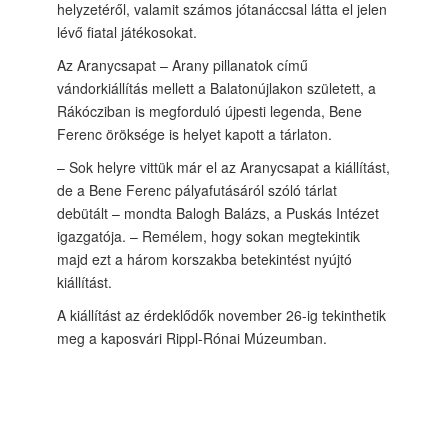
helyzetéről, valamit számos jótanáccsal látta el jelen
lévő fiatal játékosokat.
Az Aranycsapat – Arany pillanatok című
vándorkiállítás mellett a Balatonújlakon született, a
Rákócziban is megforduló újpesti legenda, Bene
Ferenc öröksége is helyet kapott a tárlaton.
– Sok helyre vittük már el az Aranycsapat a kiállítást,
de a Bene Ferenc pályafutásáról szóló tárlat
debütált – mondta Balogh Balázs, a Puskás Intézet
igazgatója. – Remélem, hogy sokan megtekintik
majd ezt a három korszakba betekintést nyújtó
kiállítást.
A kiállítást az érdeklődők november 26-ig tekinthetik
meg a kaposvári Rippl-Rónai Múzeumban.