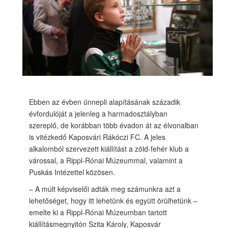
Ebben az évben ünnepli alapításának századik
évfordulóját a jelenleg a harmadosztályban
szereplő, de korábban több évadon át az élvonalban
is vitézkedő Kaposvári Rákóczi FC. A jeles
alkalomból szervezett kiállítást a zöld-fehér klub a
várossal, a Rippl-Rónai Múzeummal, valamint a
Puskás Intézettel közösen.
– A múlt képviselői adták meg számunkra azt a
lehetőséget, hogy itt lehetünk és együtt örülhetünk –
emelte ki a Rippl-Rónai Múzeumban tartott
kiállításmegnyitón Szita Károly, Kaposvár