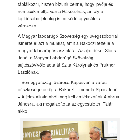
táplálkozni, hiszen bízunk benne, hogy jövője és
nemcsak múltja van a Rákóczinak, amely a
legidősebb jelenleg is működő egyesület a
városban.
A Magyar labdarúgó Szövetség egy üvegszoborral
ismerte el azt a munkát, amit a Rákóczi tette le a
magyar labdarúgás asztalára. Az ajándékot Sipos
Jenő, a Magyar Labdarúgó Szövetség
sajtószóvivője adta át Szita Károlynak és Prukner
Lászlónak.
– Somogyország fővárosa Kaposvár, a város
büszkesége pedig a Rákóczi – mondta Sipos Jenő.
– A jeles alkalomból meg kell emlékeznünk Ambrus
Jánosra, aki megalapította az egyesületet. Talán
akko