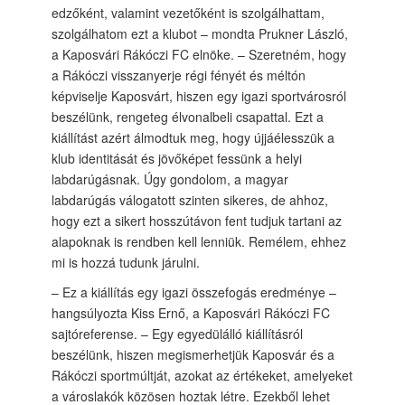
edzőként, valamint vezetőként is szolgálhattam,
szolgálhatom ezt a klubot – mondta Prukner László,
a Kaposvári Rákóczi FC elnöke. – Szeretném, hogy
a Rákóczi visszanyerje régi fényét és méltón
képviselje Kaposvárt, hiszen egy igazi sportvárosról
beszélünk, rengeteg élvonalbeli csapattal. Ezt a
kiállítást azért álmodtuk meg, hogy újjáélesszük a
klub identitását és jövőképet fessünk a helyi
labdarúgásnak. Úgy gondolom, a magyar
labdarúgás válogatott szinten sikeres, de ahhoz,
hogy ezt a sikert hosszútávon fent tudjuk tartani az
alapoknak is rendben kell lenniük. Remélem, ehhez
mi is hozzá tudunk járulni.
– Ez a kiállítás egy igazi összefogás eredménye –
hangsúlyozta Kiss Ernő, a Kaposvári Rákóczi FC
sajtóreferense. – Egy egyedülálló kiállításról
beszélünk, hiszen megismerhetjük Kaposvár és a
Rákóczi sportmúltját, azokat az értékeket, amelyeket
a városlakók közösen hoztak létre. Ezekből lehet