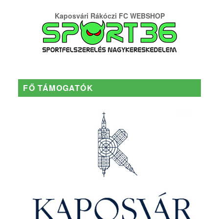
Kaposvári Rákóczi FC WEBSHOP
FŐ TÁMOGATÓK