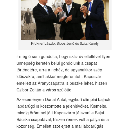
Prukner László, Sipos Jenő és Szita Károly
r még ő sem gondolta, hogy száz év elteltével ilyen
ünnepség keretén belül gondolunk a csapat
történetére, arra a nehéz, de ugyanakkor szép
időszakra, amit akkor megteremtett. Kaposvár
emellett az Aranycsapatra is büszke lehet, hiszen
Czibor Zoltán a város szülötte.
Az eseményen Dunai Antal, egykori olimpiai bajnok
labdarúgó is köszöntötte a jelenlévőket. Kiemelte,
mindig örömmel jött Kaposvárra játszani a Bajai
Bácska csapatával, hiszen remek volt a pálya és a
közönség. Emellett szót ejtett a mai labdarúgás