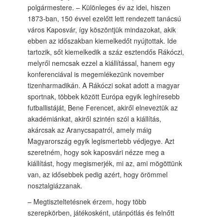
polgármestere. – Különleges év az idei, hiszen
1873-ban, 150 évvel ezelőtt lett rendezett tanácsú
város Kaposvár, így köszöntjük mindazokat, akik
ebben az időszakban kiemelkedőt nyújtottak. Ide
tartozik, sőt kiemelkedik a száz esztendős Rákóczi,
melyről nemcsak ezzel a kiállítással, hanem egy
konferenciával is megemlékezünk november
tizenharmadikán. A Rákóczi sokat adott a magyar
sportnak, többek között Európa egyik leghíresebb
futballistáját, Bene Ferencet, akiről elneveztük az
akadémiánkat, akiről szintén szól a kiállítás,
akárcsak az Aranycsapatról, amely máig
Magyarország egyik legismertebb védjegye. Azt
szeretném, hogy sok kaposvári nézze meg a
kiállítást, hogy megismerjék, mi az, ami mögöttünk
van, az idősebbek pedig azért, hogy örömmel
nosztalgiázzanak.
– Megtiszteltetésnek érzem, hogy több
szerepkörben, játékosként, utánpótlás és felnőtt