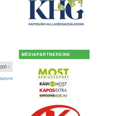
MÉDIAPARTNEREINK
EZŐ
ikaptunk