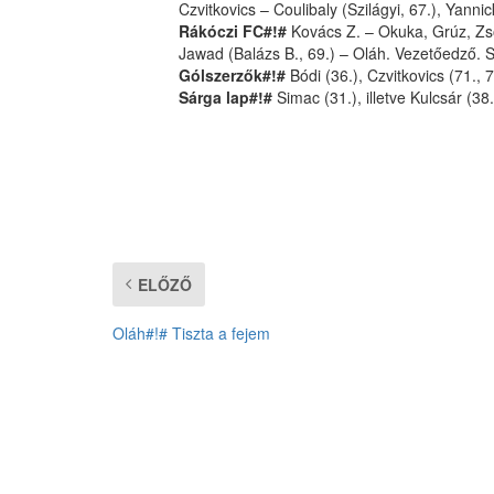
Czvitkovics – Coulibaly (Szilágyi, 67.), Yann
Rákóczi FC#!#
Kovács Z. – Okuka, Grúz, Zsó
Jawad (Balázs B., 69.) – Oláh. Vezetőedző. S
Gólszerzők#!#
Bódi (36.), Czvitkovics (71., 75
Sárga lap#!#
Simac (31.), illetve Kulcsár (38.
ELŐZŐ
Oláh#!# Tiszta a fejem