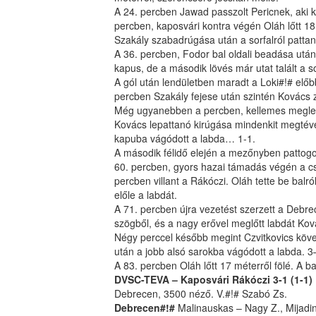
A 24. percben Jawad passzolt Pericnek, aki kö
percben, kaposvári kontra végén Oláh lőtt 18
Szakály szabadrúgása után a sorfalról pattant
A 36. percben, Fodor bal oldali beadása utá
kapus, de a második lövés már utat talált a 
A gól után lendületben maradt a Loki#!# előb
percben Szakály fejese után szintén Kovács 
Még ugyanebben a percben, kellemes meglepe
Kovács lepattanó kirúgása mindenkit megtévesz
kapuba vágódott a labda… 1-1.
A második félidő elején a mezőnyben pattogott
60. percben, gyors hazai támadás végén a cser
percben villant a Rákóczi. Oláh tette be balról
előle a labdát.
A 71. percben újra vezetést szerzett a Debrec
szögből, és a nagy erővel meglőtt labdát Ková
Négy perccel később megint Czvitkovics köve
után a jobb alsó sarokba vágódott a labda. 3
A 83. percben Oláh lőtt 17 méterről fölé. A ba
DVSC-TEVA – Kaposvári Rákóczi 3-1 (1-1)
Debrecen, 3500 néző. V.#!# Szabó Zs.
Debrecen#!#
Malinauskas – Nagy Z., Mijadino