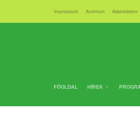
Impresszum
Archívum
Adatvédelem
FŐOLDAL
HÍREK
PROGR