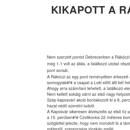
KIKAPOTT A 
Nem szerzett pontot Debrecenben a Rákóczi.
még 1-1 volt az állás, a találkozó utolsó ré
pont sorsát.
A Rákóczi az egy pont reményében érkezett a
somogyiak#!# a csapat a Loki előtt állt két he
Ahogy arra számítani lehetett, a találkozó 
Nem kellett sokáig várni az első nagy helyz
Szép kaposvári akció bontakozott ki a 8. perc
hazai védő szerelni tudott.
A Kaposvár sikeresen átvészelte az első tíz p
a 15. percben#!# Czvitkovics 22 méteres bomb
szöglettel jelezte, hogy nem mondott le a tám
méterről, szerencsére jócskán mellé.