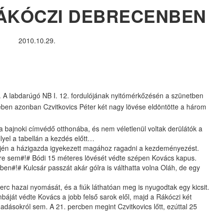
RÁKÓCZI DEBRECENBEN
2010.10.29.
 A labdarúgó NB I. 12. fordulójának nyitómérkőzésén a szünetben
szében azonban Czvitkovics Péter két nagy lövése eldöntötte a három
 bajnoki címvédő otthonába, és nem véletlenül voltak derülátók a
llyel a tabellán a kezdés előtt…
elején a házigazda igyekezett magához ragadni a kezdeményezést.
etre sem#!# Bódi 15 méteres lövését védte szépen Kovács kapus.
ben#!# Kulcsár passzát akár gólra is válthatta volna Oláh, de egy
erc hazai nyomását, és a fiúk láthatóan meg is nyugodtak egy kicsit.
áját védte Kovács a jobb felső sarok elől, majd a Rákóczi két
adásokról sem. A 21. percben megint Czvitkovics lőtt, ezúttal 25