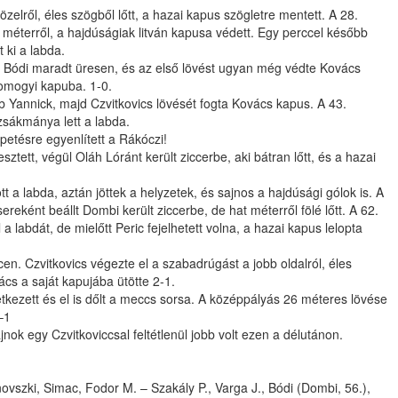
zelről, éles szögből lőtt, a hazai kapus szögletre mentett. A 28.
 méterről, a hajdúságiak litván kapusa védett. Egy perccel később
 ki a labda.
n Bódi maradt üresen, és az első lövést ugyan még védte Kovács
somogyi kapuba. 1-0.
b Yannick, majd Czvitkovics lövését fogta Kovács kapus. A 43.
zsákmánya lett a labda.
tésre egyenlített a Rákóczi!
tett, végül Oláh Lóránt került ziccerbe, aki bátran lőtt, és a hazai
 a labda, aztán jöttek a helyzetek, és sajnos a hajdúsági gólok is. A
eként beállt Dombi került ziccerbe, de hat méterről fölé lőtt. A 62.
 a labdát, de mielőtt Peric fejelhetett volna, a hazai kapus lelopta
en. Czvitkovics végezte el a szabadrúgást a jobb oldalról, éles
cs a saját kapujába ütötte 2-1.
tkezett és el is dőlt a meccs sorsa. A középpályás 26 méteres lövése
–1
jnok egy Czvitkoviccsal feltétlenül jobb volt ezen a délutánon.
vszki, Simac, Fodor M. – Szakály P., Varga J., Bódi (Dombi, 56.),