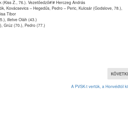
ick (Kiss Z., 76.). Vezetőedző#!# Herczeg András
k, Kovácsevics – Hegedűs, Pedro – Peric, Kulcsár (Godslove, 78.),
isa Tibor
.), illetve Oláh (43.)
), Grúz (70.), Pedro (77.)
KÖVETK
A PVSK-t vertük, a Honvédtól k