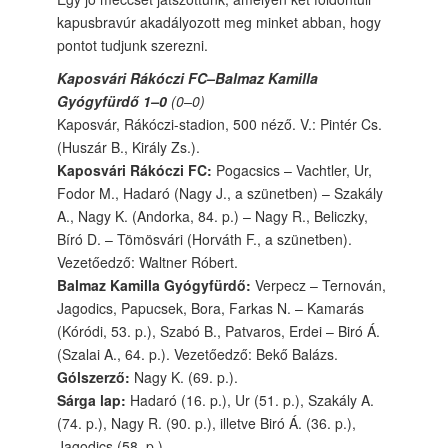
kapusbravúr akadályozott meg minket abban, hogy
pontot tudjunk szerezni.
Kaposvári Rákóczi FC–Balmaz Kamilla
Gyógyfürdő 1–0
(0–0)
Kaposvár, Rákóczi-stadion, 500 néző. V.: Pintér Cs.
(Huszár B., Király Zs.).
Kaposvári Rákóczi FC:
Pogacsics – Vachtler, Ur,
Fodor M., Hadaró (Nagy J., a szünetben) – Szakály
A., Nagy K. (Andorka, 84. p.) – Nagy R., Beliczky,
Bíró D. – Tömösvári (Horváth F., a szünetben).
Vezetőedző: Waltner Róbert.
Balmaz Kamilla Gyógyfürdő:
Verpecz – Ternován,
Jagodics, Papucsek, Bora, Farkas N. – Kamarás
(Kóródi, 53. p.), Szabó B., Patvaros, Erdei – Biró Á.
(Szalai A., 64. p.). Vezetőedző: Bekő Balázs.
Gólszerző:
Nagy K. (69. p.).
Sárga lap:
Hadaró (16. p.), Ur (51. p.), Szakály A.
(74. p.), Nagy R. (90. p.), illetve Biró Á. (36. p.),
Jagodics (58. p.).