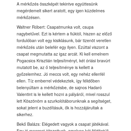
A mérkőzés összképét tekintve együttesünk
megérdemelt sikert aratott, egy igen küzdelmes
mérkőzésen.
Waltner Róbert: Csapatmunka volt, csupa
nagybetűvel. Ezt is kértem a fiúktól, hiszen az előző
fordulóban volt egy kisiklásunk, bár tizenöt veretlen
mérkőzés után belefér egy ilyen. Ezúttal viszont a
csapat megmutatta az igaz arcát. Ki kell emelnem
Pogacsics Krisztián teljesítményt, két óriási bravúrt
mutatott be, az ő teljesítménye is kellett a
győzelemhez. Jó meccs volt, egy nehéz ellenfél
ellen. Tíz emberrel védekeztek, így félidőben
belenyúltam a mérkőzésbe, de sajnos Hadaró
Valentint is le kellett hozni a pályáról, mivel rosszul
lett Köszönöm a szurkolótáborunknak a segítséget,
sokat jelent a buzdításuk, ők is hozzájárultak a
sikerhez.
Bekő Balázs: Elégedett vagyok a csapat játékával.
Egy jó meccset játszottunk, amelyen két földöntúli