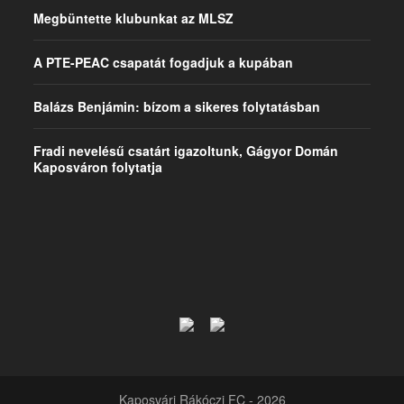
Megbüntette klubunkat az MLSZ
A PTE-PEAC csapatát fogadjuk a kupában
Balázs Benjámin: bízom a sikeres folytatásban
Fradi nevelésű csatárt igazoltunk, Gágyor Domán
Kaposváron folytatja
Kaposvári Rákóczi FC - 2026