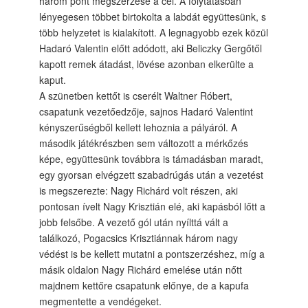
három pont megszerzése a cél. A folytatásban
lényegesen többet birtokolta a labdát együttesünk, s
több helyzetet is kialakított. A legnagyobb ezek közül
Hadaró Valentin előtt adódott, aki Beliczky Gergőtől
kapott remek átadást, lövése azonban elkerülte a
kaput.
A szünetben kettőt is cserélt Waltner Róbert,
csapatunk vezetőedzője, sajnos Hadaró Valentint
kényszerűségből kellett lehoznia a pályáról. A
második játékrészben sem változott a mérkőzés
képe, együttesünk továbbra is támadásban maradt,
egy gyorsan elvégzett szabadrúgás után a vezetést
is megszerezte: Nagy Richárd volt részen, aki
pontosan ívelt Nagy Krisztián elé, aki kapásból lőtt a
jobb felsőbe. A vezető gól után nyílttá vált a
találkozó, Pogacsics Krisztiánnak három nagy
védést is be kellett mutatni a pontszerzéshez, míg a
másik oldalon Nagy Richárd emelése után nőtt
majdnem kettőre csapatunk előnye, de a kapufa
megmentette a vendégeket.