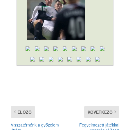
ELŐZŐ
KÖVETKEZŐ
Visszatérnénk a győzelem
Fegyelmezett játékkal
útjára
nyernénk Vácon