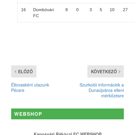
16
Dombóvári
8
0
3
5
10
27
FC
ELŐZŐ
KÖVETKEZŐ
Éllovasként utazunk
Szurkolói információk a
Pécsre
Dunaújváros elleni
mérkőzésre
WEBSHOP
Kaposvári Rákóczi FC WEBSHOP