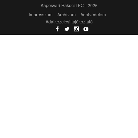
Kaposvári Rákóczi FC - 2026
Impresszum
Archívum
Adatvédelem
Adatkezelési tájékoztató