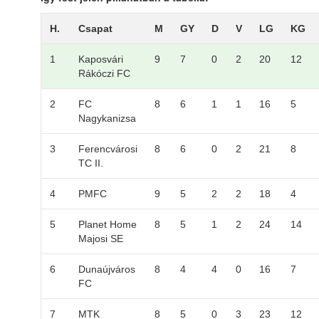
H.
Csapat
M
GY
D
V
LG
KG
1
Kaposvári
9
7
0
2
20
12
Rákóczi FC
2
FC
8
6
1
1
16
5
Nagykanizsa
3
Ferencvárosi
8
6
0
2
21
8
TC II.
4
PMFC
9
5
2
2
18
4
5
Planet Home
8
5
1
2
24
14
Majosi SE
6
Dunaújváros
8
4
4
0
16
7
FC
7
MTK
8
5
0
3
23
12