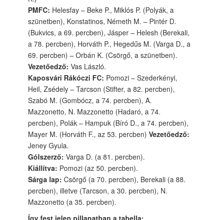
PMFC:
Helesfay – Beke P., Miklós P. (Polyák, a
szünetben), Konstatinos, Németh M. – Pintér D.
(Bukvics, a 69. percben), Jásper – Helesh (Berekali,
a 78. percben), Horváth P., Hegedűs M. (Varga D., a
69. percben) – Orbán K. (Csörgő, a szünetben).
Vezetőedző:
Vas László.
Kaposvári Rákóczi FC:
Pomozi – Szederkényi,
Heil, Zsédely – Tarcson (Stifter, a 82. percben),
Szabó M. (Gombócz, a 74. percben), A.
Mazzonetto, N. Mazzonetto (Hadaró, a 74.
percben), Polák – Hampuk (Bíró D., a 74. percben),
Mayer M. (Horváth F., az 53. percben)
Vezetőedző:
Jeney Gyula.
Gólszerző:
Varga D. (a 81. percben).
Kiállítva:
Pomozi (az 50. percben).
Sárga lap:
Csörgő (a 70. percben), Berekali (a 88.
percben), illetve (Tarcson, a 30. percben), N.
Mazzonetto (a 35. percben).
Így fest jelen pillanatban a tabella: