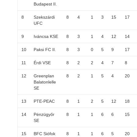
Budapest II.
8
Szekszárdi
8
4
1
3
15
17
UFC
9
Iváncsa KSE
8
3
1
4
12
14
10
Paksi FC II.
8
3
0
5
9
17
11
Érdi VSE
8
2
2
4
7
8
12
Greenplan
8
2
1
5
4
20
Balatonlelle
SE
13
PTE-PEAC
8
1
2
5
12
18
14
Pénzügyőr
8
1
1
6
6
15
SE
15
BFC Siófok
8
1
1
6
5
20