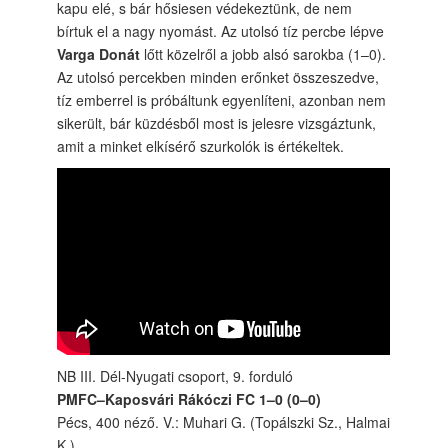
kapu elé, s bár hősiesen védekeztünk, de nem
bírtuk el a nagy nyomást. Az utolsó tíz percbe lépve
Varga Donát
lőtt közelről a jobb alsó sarokba (1–0).
Az utolsó percekben minden erőnket összeszedve,
tíz emberrel is próbáltunk egyenlíteni, azonban nem
sikerült, bár küzdésből most is jelesre vizsgáztunk,
amit a minket elkísérő szurkolók is értékeltek.
NB III. Dél-Nyugati csoport, 9. forduló
PMFC–Kaposvári Rákóczi FC 1–0 (0–0)
Pécs, 400 néző. V.: Muhari G. (Topálszki Sz., Halmai
K.)