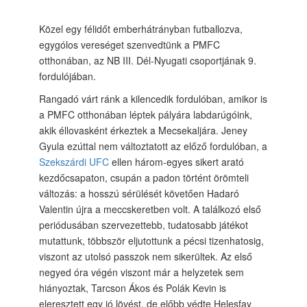
Közel egy félidőt emberhátrányban futballozva,
egygólos vereséget szenvedtünk a PMFC
otthonában, az NB III. Dél-Nyugati csoportjának 9.
fordulójában.
Rangadó várt ránk a kilencedik fordulóban, amikor is
a PMFC otthonában léptek pályára labdarúgóink,
akik éllovasként érkeztek a Mecsekaljára. Jeney
Gyula ezúttal nem változtatott az előző fordulóban, a
Szekszárdi UFC
ellen három-egyes sikert arató
kezdőcsapaton, csupán a padon történt örömteli
változás: a hosszú sérülését követően Hadaró
Valentin újra a meccskeretben volt. A találkozó első
periódusában szervezettebb, tudatosabb játékot
mutattunk, többször eljutottunk a pécsi tizenhatosig,
viszont az utolsó passzok nem sikerültek. Az első
negyed óra végén viszont már a helyzetek sem
hiányoztak, Tarcson Ákos és Polák Kevin is
eleresztett egy jó lövést, de előbb védte Helesfay