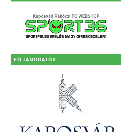
Kaposvári Rákóczi FC WEBSHOP
FŐ TÁMOGATÓK