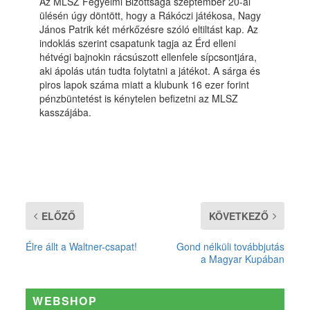
Az MLSZ Fegyelmi Bizottsága szeptember 20-ai
ülésén úgy döntött, hogy a Rákóczi játékosa, Nagy
János Patrik két mérkőzésre szóló eltiltást kap. Az
indoklás szerint csapatunk tagja az Érd elleni
hétvégi bajnokin rácsúszott ellenfele sípcsontjára,
aki ápolás után tudta folytatni a játékot. A sárga és
piros lapok száma miatt a klubunk 16 ezer forint
pénzbüntetést is kénytelen befizetni az MLSZ
kasszájába.
ELŐZŐ
KÖVETKEZŐ
Élre állt a Waltner-csapat!
Gond nélküli továbbjutás
a Magyar Kupában
WEBSHOP