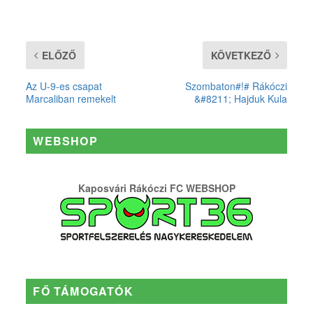
ELŐZŐ
KÖVETKEZŐ
Az U-9-es csapat
Szombaton#!# Rákóczi
Marcaliban remekelt
&#8211; Hajduk Kula
WEBSHOP
Kaposvári Rákóczi FC WEBSHOP
FŐ TÁMOGATÓK