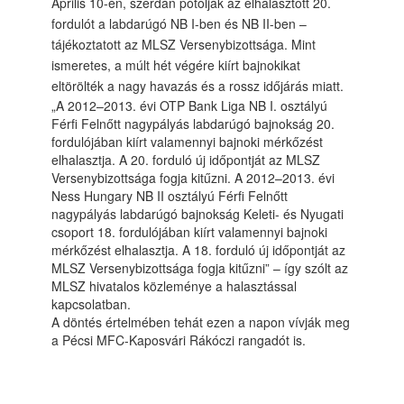
Április 10-én, szerdán pótolják az elhalasztott 20.
fordulót a labdarúgó NB I-ben és NB II-ben –
tájékoztatott az MLSZ Versenybizottsága. Mint
ismeretes, a múlt hét végére kiírt bajnokikat
eltörölték a nagy havazás és a rossz időjárás miatt.
„A 2012–2013. évi OTP Bank Liga NB I. osztályú
Férfi Felnőtt nagypályás labdarúgó bajnokság 20.
fordulójában kiírt valamennyi bajnoki mérkőzést
elhalasztja. A 20. forduló új időpontját az MLSZ
Versenybizottsága fogja kitűzni. A 2012–2013. évi
Ness Hungary NB II osztályú Férfi Felnőtt
nagypályás labdarúgó bajnokság Keleti- és Nyugati
csoport 18. fordulójában kiírt valamennyi bajnoki
mérkőzést elhalasztja. A 18. forduló új időpontját az
MLSZ Versenybizottsága fogja kitűzni” – így szólt az
MLSZ hivatalos közleménye a halasztással
kapcsolatban.
A döntés értelmében tehát ezen a napon vívják meg
a Pécsi MFC-Kaposvári Rákóczi rangadót is.