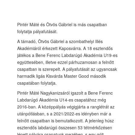
Pintér Máté és Ötvös Gábriel is más csapatban
folytatja pályafutását.
A támadó, Ötvös Gábriel a szombathelyi Illés
Akadémiáról érkezett Kaposvárra. A 18 esztendős
játékos a Bene Ferenc Labdarúgó Akadémia U19-es
együttesében, illetve ezzel párhuzamosan a felnőtt
csapatban is szerepelt. A pályafutását az ugyancsak
harmadik ligás Kisvárda Master Good második
csapatában folytatja.
Pintér Máté Nagykanizsáról igazolt a Bene Ferenc
Labdarúgó Akadémia U14-es csapatához még
2016-ban. A középpályás végigjárta a ranglétrát az
utánpótlásban, s a 2021/2022-es idényben már a
felnőtt csapatban is bemutatkozott. A jelenleg húsz
esztendős labdarúgó összesen 53 tétmérkőzésen
lépett pályára csapatunk mezében, s egy gólt