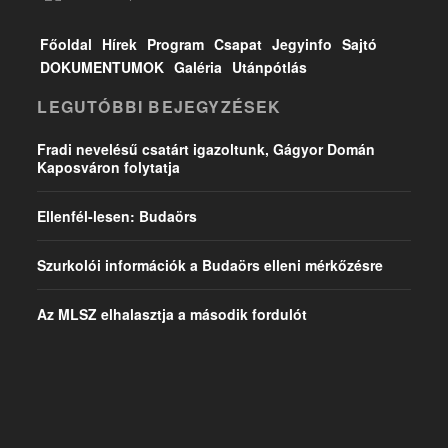
Főoldal
Hírek
Program
Csapat
Jegyinfo
Sajtó
DOKUMENTUMOK
Galéria
Utánpótlás
LEGUTÓBBI BEJEGYZÉSEK
Fradi nevelésű csatárt igazoltunk, Gágyor Domán
Kaposváron folytatja
Ellenfél-lesen: Budaörs
Szurkolói információk a Budaörs elleni mérkőzésre
Az MLSZ elhalasztja a második fordulót