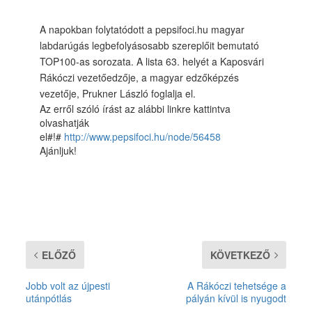
A napokban folytatódott a pepsifoci.hu magyar
labdarúgás legbefolyásosabb szereplőit bemutató
TOP100-as sorozata. A lista 63. helyét a Kaposvári
Rákóczi vezetőedzője, a magyar edzőképzés
vezetője, Prukner László foglalja el.
Az erről szóló írást az alábbi linkre kattintva
olvashatják
el#!#
http://www.pepsifoci.hu/node/56458
Ajánljuk!
ELŐZŐ
KÖVETKEZŐ
Jobb volt az újpesti
A Rákóczi tehetsége a
utánpótlás
pályán kívül is nyugodt