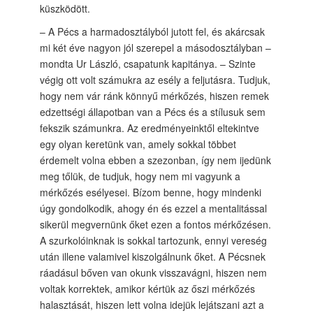
küszködött.
– A Pécs a harmadosztályból jutott fel, és akárcsak
mi két éve nagyon jól szerepel a másodosztályban –
mondta Ur László, csapatunk kapitánya. – Szinte
végig ott volt számukra az esély a feljutásra. Tudjuk,
hogy nem vár ránk könnyű mérkőzés, hiszen remek
edzettségi állapotban van a Pécs és a stílusuk sem
fekszik számunkra. Az eredményeinktől eltekintve
egy olyan keretünk van, amely sokkal többet
érdemelt volna ebben a szezonban, így nem ijedünk
meg tőlük, de tudjuk, hogy nem mi vagyunk a
mérkőzés esélyesei. Bízom benne, hogy mindenki
úgy gondolkodik, ahogy én és ezzel a mentalitással
sikerül megvernünk őket ezen a fontos mérkőzésen.
A szurkolóinknak is sokkal tartozunk, ennyi vereség
után illene valamivel kiszolgálnunk őket. A Pécsnek
ráadásul bőven van okunk visszavágni, hiszen nem
voltak korrektek, amikor kértük az őszi mérkőzés
halasztását, hiszen lett volna idejük lejátszani azt a