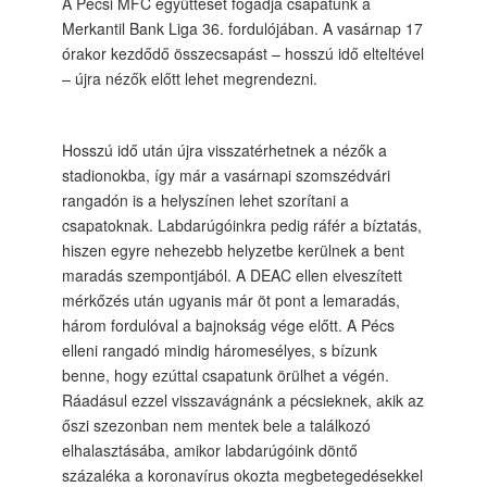
A Pécsi MFC együttesét fogadja csapatunk a
Merkantil Bank Liga 36. fordulójában. A vasárnap 17
órakor kezdődő összecsapást – hosszú idő elteltével
– újra nézők előtt lehet megrendezni.
Hosszú idő után újra visszatérhetnek a nézők a
stadionokba, így már a vasárnapi szomszédvári
rangadón is a helyszínen lehet szorítani a
csapatoknak. Labdarúgóinkra pedig ráfér a bíztatás,
hiszen egyre nehezebb helyzetbe kerülnek a bent
maradás szempontjából. A DEAC ellen elveszített
mérkőzés után ugyanis már öt pont a lemaradás,
három fordulóval a bajnokság vége előtt. A Pécs
elleni rangadó mindig háromesélyes, s bízunk
benne, hogy ezúttal csapatunk örülhet a végén.
Ráadásul ezzel visszavágnánk a pécsieknek, akik az
őszi szezonban nem mentek bele a találkozó
elhalasztásába, amikor labdarúgóink döntő
százaléka a koronavírus okozta megbetegedésekkel