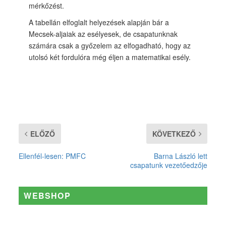
mérkőzést.
A tabellán elfoglalt helyezések alapján bár a
Mecsek-aljaiak az esélyesek, de csapatunknak
számára csak a győzelem az elfogadható, hogy az
utolsó két fordulóra még éljen a matematikai esély.
ELŐZŐ
KÖVETKEZŐ
Ellenfél-lesen: PMFC
Barna László lett
csapatunk vezetőedzője
WEBSHOP