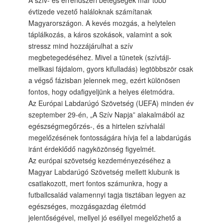
A szív- és érrendszeri betegségek már több
évtizede vezető haláloknak számítanak
Magyarországon. A kevés mozgás, a helytelen
táplálkozás, a káros szokások, valamint a sok
stressz mind hozzájárulhat a szív
megbetegedéséhez. Mivel a tünetek (szívtáji-
mellkasi fájdalom, gyors kifulladás) legtöbbször csak
a végső fázisban jelennek meg, ezért különösen
fontos, hogy odafigyeljünk a helyes életmódra.
Az Európai Labdarúgó Szövetség (UEFA) minden év
szeptember 29-én, „A Szív Napja” alakalmából az
egészségmegőrzés-, és a hirtelen szívhalál
megelőzésének fontosságára hívja fel a labdarúgás
iránt érdeklődő nagyközönség figyelmét.
Az európai szövetség kezdeményezéséhez a
Magyar Labdarúgó Szövetség mellett klubunk is
csatlakozott, mert fontos számunkra, hogy a
futballcsalád valamennyi tagja tisztában legyen az
egészséges, mozgásgazdag életmód
jelentőségével, mellyel jó eséllyel megelőzhető a