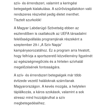
szív- és érrendszeri, valamint a keringési
betegségek kialakulása. A szűrővizsgálatokon való
rendszeres részvétel pedig életet menthet.
Tisztelt szurkolók!
A Magyar Labdarúgó Szövetség ebben az
esztendőben is csatlakozik az UEFA társadalmi
felelősségvállalás programjának részeként a
szeptember 29-i „A Szív Napja”
kampánysorozatához. Ez a program arra hivatott,
hogy felhívja a sportszerető közvélemény figyelmét
az egészségmegőrzés és a hirtelen szívhalál
megelőzésének fontosságára.
A szív- és érrendszeri betegségek már több
évtizede vezető haláloknak számítanak
Magyarországon. A kevés mozgás, a helytelen
táplálkozás, a káros szokások, valamint a sok
stressz mind hozzájárulhat a szív
megbetegedéséhez.