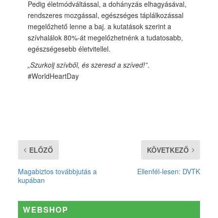
Pedig életmódváltással, a dohányzás elhagyásával,
rendszeres mozgással, egészséges táplálkozással
megelőzhető lenne a baj. a kutatások szerint a
szívhalálok 80%-át megelőzhetnénk a tudatosabb,
egészségesebb életvitellel.
„Szurkolj szívből, és szeresd a szíved!”
.
#WorldHeartDay
ELŐZŐ
KÖVETKEZŐ
Magabiztos továbbjutás a
Ellenfél-lesen: DVTK
kupában
WEBSHOP