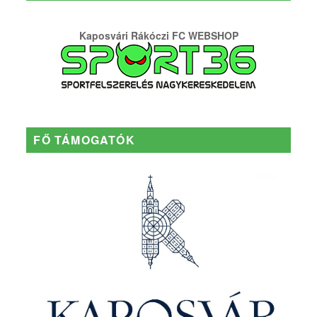
Kaposvári Rákóczi FC WEBSHOP
FŐ TÁMOGATÓK